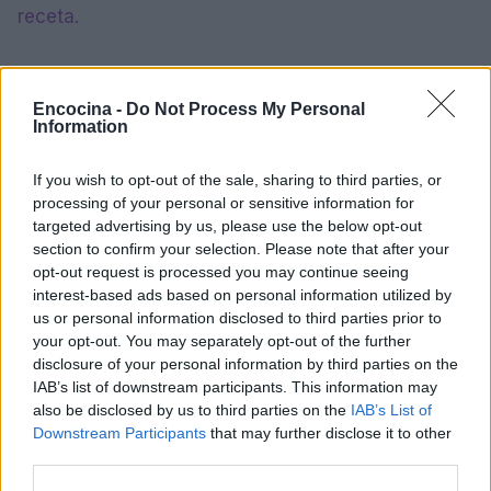
receta.
Encocina -
AUTOR
Do Not Process My Personal
Information
María Vázquez
María Vázquez, zaragozana de 38 años con
If you wish to opt-out of the sale, sharing to third parties, or
gafas y mirada analítica, rememora haber
processing of your personal or sensitive information for
cubierto la crecida del Ebro en 2015 desde la
targeted advertising by us, please use the below opt-out
ribera del Actur. Afirma la necesidad de rigor
section to confirm your selection. Please note that after your
y contexto en cada pieza; es licenciada en
opt-out request is processed you may continue seeing
Historia por la Universidad de Zaragoza y
interest-based ads based on personal information utilized by
mantiene una columna semanal sobre vida
us or personal information disclosed to third parties prior to
urbana y políticas públicas.
your opt-out. You may separately opt-out of the further
disclosure of your personal information by third parties on the
IAB’s list of downstream participants. This information may
also be disclosed by us to third parties on the
IAB’s List of
Downstream Participants
that may further disclose it to other
third parties.