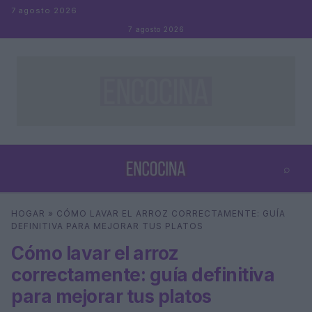
Saltar al contenido
7 agosto 2026
7 agosto 2026
⌕
×
⌕
HOGAR
»
CÓMO LAVAR EL ARROZ CORRECTAMENTE: GUÍA
Buscar
DEFINITIVA PARA MEJORAR TUS PLATOS
Cómo lavar el arroz
correctamente: guía definitiva
para mejorar tus platos