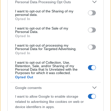
Please note that this website/app uses one or more Google
Personal Data Processing Opt Outs
services and may gather and store information including but
not limited to your visit or usage behaviour. You may click to
I want to opt-out of the Sharing of my
personal data.
grant or deny consent to Google and its third-party tags to
Opted In
use your data for below specified purposes in below Google
consent section.
I want to opt-out of the Sale of my
Personal Data.
Opted In
I want to opt-out of processing my
Personal Data for Targeted Advertising.
Opted In
I want to opt-out of Collection, Use,
Retention, Sale, and/or Sharing of my
Personal Data that Is Unrelated with the
Purposes for which it was collected.
Opted Out
Google consents
Sigue leyendo
I want to allow Google to enable storage
related to advertising like cookies on web or
CONSEJOS DE COCINA
device identifiers in apps.