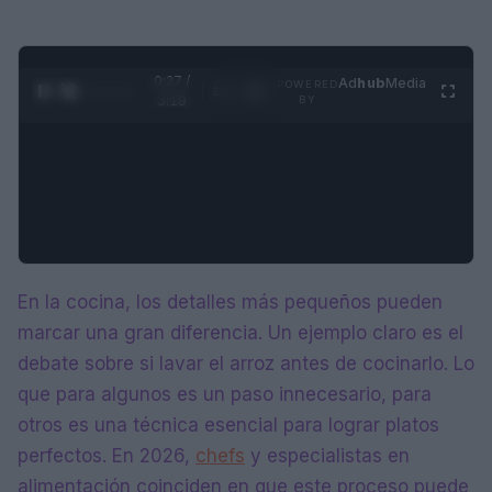
0:28 /
Ad
hub
Media
POWERED
1
/
4
3:19
BY
En la cocina, los detalles más pequeños pueden
marcar una gran diferencia. Un ejemplo claro es el
debate sobre si lavar el arroz antes de cocinarlo. Lo
que para algunos es un paso innecesario, para
otros es una técnica esencial para lograr platos
perfectos. En 2026,
chefs
y especialistas en
alimentación coinciden en que este proceso puede