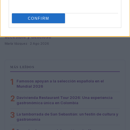
CONFIRM
Descubre cómo Pía Quintana hace de la cocina un arte
accesible y delicioso
María Vázquez · 2 Ago 2026
MÁS LEÍDOS
1
Famosos apoyan a la selección española en el
Mundial 2026
2
Davivienda Restaurant Tour 2026: Una experiencia
gastronómica única en Colombia
3
La tamborrada de San Sebastián: un festín de cultura y
gastronomía