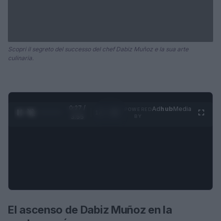
Scopri il segreto del successo del chef Dabiz Muñoz e la sua arte
culinaria.
0:28 /
Ad
hub
Media
POWERED
1
/
4
3:55
BY
El ascenso de Dabiz Muñoz en la