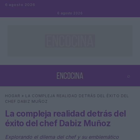
Saltar al contenido
6 agosto 2026
6 agosto 2026
⌕
×
⌕
HOGAR
»
LA COMPLEJA REALIDAD DETRÁS DEL ÉXITO DEL
Buscar
CHEF DABIZ MUÑOZ
La compleja realidad detrás del
éxito del chef Dabiz Muñoz
Explorando el dilema del chef y su emblemático