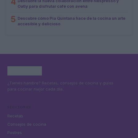
4
Descubre la nueva colaboración entre Nespresso y
Oatly para disfrutar café con avena
5
Descubre cómo Pía Quintana hace de la cocina un arte
accesible y delicioso
¿Tienes hambre? Recetas, consejos de cocina y guías
para cocinar mejor cada día.
SECCIONES
Recetas
Consejos de cocina
Postres