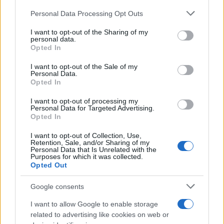
Please note that this website/app uses one or more Google
Personal Data Processing Opt Outs
services and may gather and store information including but
not limited to your visit or usage behaviour. You may click to
I want to opt-out of the Sharing of my
personal data.
grant or deny consent to Google and its third-party tags to
Opted In
use your data for below specified purposes in below Google
consent section.
I want to opt-out of the Sale of my
Personal Data.
Opted In
I want to opt-out of processing my
Personal Data for Targeted Advertising.
Opted In
I want to opt-out of Collection, Use,
Chefs peruanos y ecuatorianos exploran las raíces y
Retention, Sale, and/or Sharing of my
diferencias de sus gastronomías
Personal Data that Is Unrelated with the
Purposes for which it was collected.
María Vázquez · 3 Ago 2026
Opted Out
CHEFS
Google consents
I want to allow Google to enable storage
related to advertising like cookies on web or