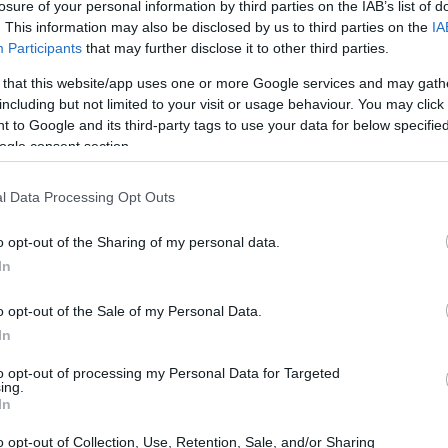
losure of your personal information by third parties on the IAB’s list of
. This information may also be disclosed by us to third parties on the
IA
Participants
that may further disclose it to other third parties.
oria se desarrolla que podría ser la trama de
 that this website/app uses one or more Google services and may gath
e que soñaba con el éxito, se encontró
including but not limited to your visit or usage behaviour. You may click 
levó a enfrentar una condena de 156 meses de
 to Google and its third-party tags to use your data for below specifi
ogle consent section.
, en su esencia, parecía inocente: distribuir
s cualquiera, sino versiones alteradas de marcas
l Data Processing Opt Outs
ibina. La historia de Hayward es un
ueden llevarnos por caminos inesperados y
o opt-out of the Sharing of my personal data.
In
o opt-out of the Sale of my Personal Data.
In
to opt-out of processing my Personal Data for Targeted
ing.
In
o opt-out of Collection, Use, Retention, Sale, and/or Sharing