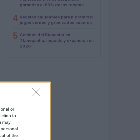
garantiza el 80% de las recetas
4
Recetas saludables para hidratarse:
jugos verdes y granizados caseros
5
Cocinas del Bienestar en
Tlanepantla: impacto y expansión en
2026
sonal or
ection to
ou may
 personal
out of the