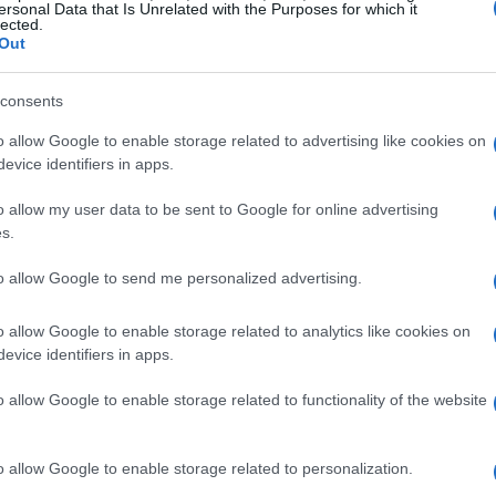
ersonal Data that Is Unrelated with the Purposes for which it
lected.
Out
consents
o allow Google to enable storage related to advertising like cookies on
evice identifiers in apps.
o allow my user data to be sent to Google for online advertising
s.
to allow Google to send me personalized advertising.
o allow Google to enable storage related to analytics like cookies on
dedicada a infundir y rociar dulces con
evice identifiers in apps.
 que imitaban a los clásicos Trix, Reese’s Puffs
o allow Google to enable storage related to functionality of the website
elar a un público amplio, incluyendo a los más
ulce tan familiar? Sin embargo, la realidad es
etedor se convirtió en un recurso para el
o allow Google to enable storage related to personalization.