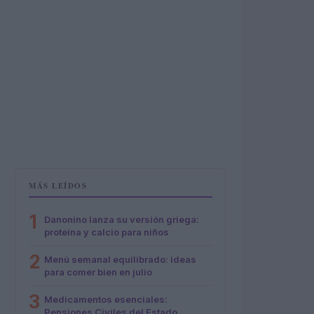
MÁS LEÍDOS
1
Danonino lanza su versión griega:
proteína y calcio para niños
2
Menú semanal equilibrado: ideas
para comer bien en julio
3
Medicamentos esenciales:
Pensiones Civiles del Estado