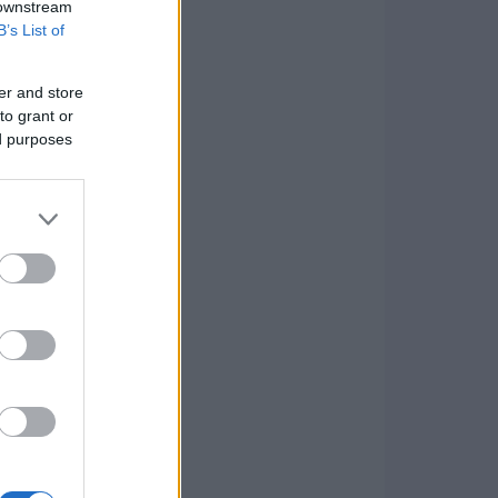
 downstream
B’s List of
er and store
to grant or
ed purposes