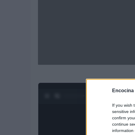
Encocina
0:24 / 4:27
1
/
4
If you wish 
sensitive in
confirm you
continue se
information 