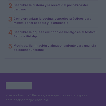
2
Descubre la historia y la receta del pollo broaster
peruano
3
Cómo organizar la cocina: consejos prácticos para
maximizar el espacio y la eficiencia
4
Descubre la riqueza culinaria de Hidalgo en el festival
Sabor a Hidalgo
5
Medidas, iluminación y almacenamiento para una isla
de cocina funcional
¿Tienes hambre? Recetas, consejos de cocina y guías
para cocinar mejor cada día.