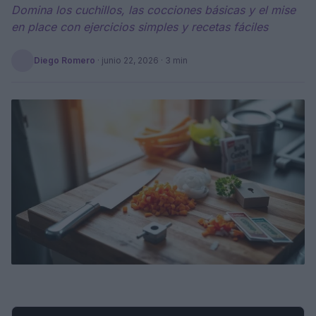
Domina los cuchillos, las cocciones básicas y el mise
en place con ejercicios simples y recetas fáciles
Diego Romero
·
junio 22, 2026
· 3 min