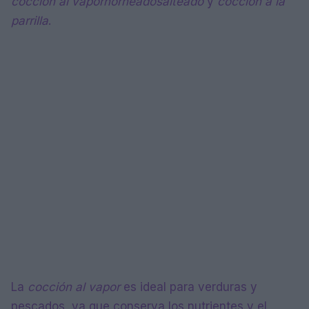
cocción al vapor
horneado
salteado
y
cocción a la
parrilla
.
La
cocción al vapor
es ideal para verduras y
pescados, ya que conserva los nutrientes y el