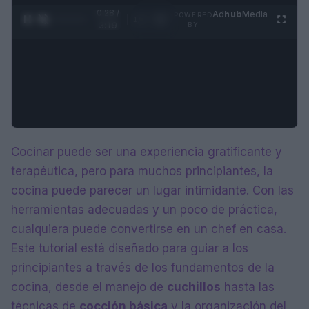
0:29 /
Ad
hub
Media
POWERED
1
/
4
3:19
BY
Cocinar puede ser una experiencia gratificante y
terapéutica, pero para muchos principiantes, la
cocina puede parecer un lugar intimidante. Con las
herramientas adecuadas y un poco de práctica,
cualquiera puede convertirse en un chef en casa.
Este tutorial está diseñado para guiar a los
principiantes a través de los fundamentos de la
cocina, desde el manejo de
cuchillos
hasta las
técnicas de
cocción básica
y la organización del