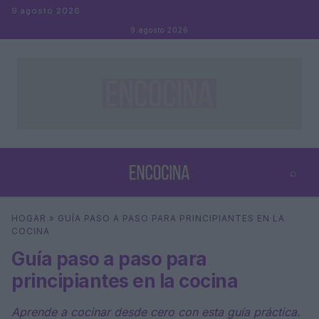
Saltar al contenido
9 agosto 2026
9 agosto 2026
⌕
×
⌕
HOGAR
»
GUÍA PASO A PASO PARA PRINCIPIANTES EN LA
Buscar
COCINA
Guía paso a paso para
principiantes en la cocina
Aprende a cocinar desde cero con esta guía práctica.