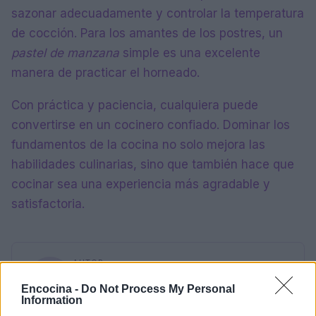
sazonar adecuadamente y controlar la temperatura
de cocción. Para los amantes de los postres, un
pastel de manzana
simple es una excelente
manera de practicar el horneado.
Con práctica y paciencia, cualquiera puede
convertirse en un cocinero confiado. Dominar los
fundamentos de la cocina no solo mejora las
habilidades culinarias, sino que también hace que
cocinar sea una experiencia más agradable y
satisfactoria.
AUTOR
Diego Romero
Encocina -
Do Not Process My Personal
Diego Romero trabajó en cocinas de Madrid y
Information
Sevilla durante quince años antes de pasar al