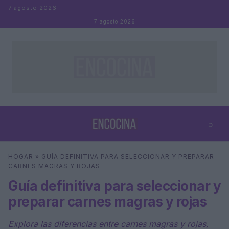
Saltar al contenido
7 agosto 2026
7 agosto 2026
⌕
×
⌕
HOGAR
»
GUÍA DEFINITIVA PARA SELECCIONAR Y PREPARAR
Buscar
CARNES MAGRAS Y ROJAS
Guía definitiva para seleccionar y
preparar carnes magras y rojas
Explora las diferencias entre carnes magras y rojas,