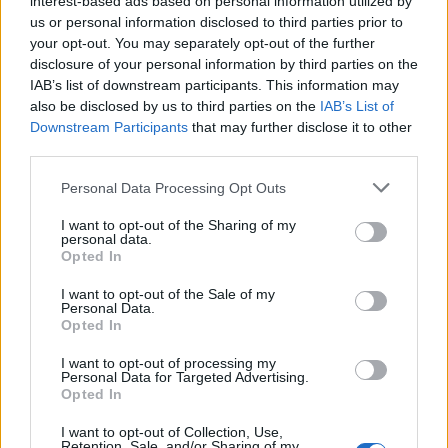
interest-based ads based on personal information utilized by
textura.
us or personal information disclosed to third parties prior to
your opt-out. You may separately opt-out of the further
disclosure of your personal information by third parties on the
IAB’s list of downstream participants. This information may
AUTOR
also be disclosed by us to third parties on the
IAB’s List of
Lucía Fernández
Downstream Participants
that may further disclose it to other
Lucía Fernández cubre la escena
third parties.
gastronómica española y latinoamericana:
Please note that this website/app uses one or more Google
nuevas aperturas, tendencias, perfiles de
Personal Data Processing Opt Outs
services and may gather and store information including but
chefs y cocina de mercado.
not limited to your visit or usage behaviour. You may click to
I want to opt-out of the Sharing of my
personal data.
grant or deny consent to Google and its third-party tags to
Opted In
use your data for below specified purposes in below Google
consent section.
I want to opt-out of the Sale of my
Personal Data.
Opted In
I want to opt-out of processing my
Personal Data for Targeted Advertising.
Opted In
I want to opt-out of Collection, Use,
Retention, Sale, and/or Sharing of my