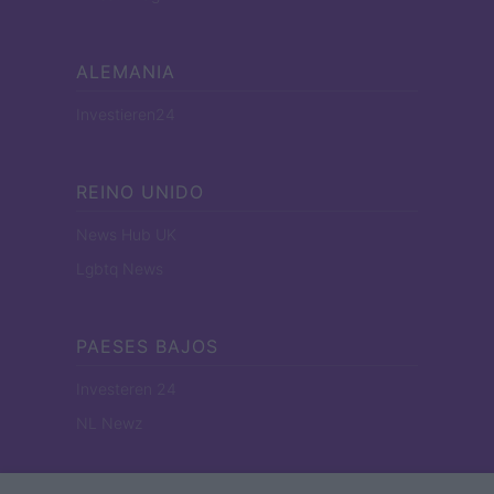
ALEMANIA
Investieren24
REINO UNIDO
News Hub UK
Lgbtq News
PAESES BAJOS
Investeren 24
NL Newz