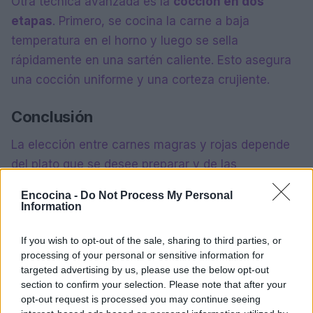
Otra técnica avanzada es la
cocción en dos
etapas
. Primero, se cocina la carne a baja
temperatura en el horno y luego se sella
rápidamente en una sartén caliente. Esto asegura
una cocción uniforme y una corteza crujiente.
Conclusión
La elección entre carnes magras y rojas depende
del plato que se desee preparar y de las
preferencias personales. Con las técnicas
Encocina -
Do Not Process My Personal
adecuadas de cocción, marinados ligeros y
Information
acompañamientos bien elegidos, cualquier corte
If you wish to opt-out of the sale, sharing to third parties, or
de carne puede convertirse en un plato delicioso y
processing of your personal or sensitive information for
jugoso. La clave está en entender las
targeted advertising by us, please use the below opt-out
características de cada tipo de carne y aplicar las
section to confirm your selection. Please note that after your
opt-out request is processed you may continue seeing
técnicas adecuadas para realzar su sabor y