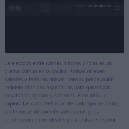
0:25 /
Ad
hub
Media
POWERED
1
/
4
3:19
BY
La elección entre carnes magras y rojas es un
dilema común en la cocina. Ambas ofrecen
sabores y texturas únicas, pero su preparación
requiere técnicas específicas para garantizar
resultados jugosos y sabrosos. Este artículo
explora las características de cada tipo de carne,
las técnicas de cocción adecuadas y los
acompañamientos ideales para realzar su sabor.