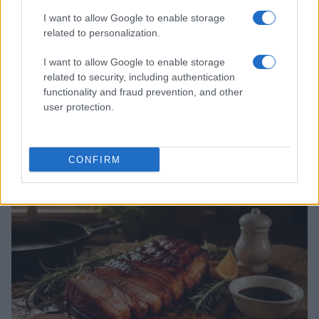
I want to allow Google to enable storage
related to personalization.
I want to allow Google to enable storage
related to security, including authentication
functionality and fraud prevention, and other
user protection.
Cómo lograr pechuga de pollo jugosa con técnicas
profesionales
Lucía Fernández · 4 Ago 2026
CONFIRM
CARNES