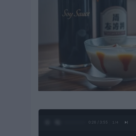
0:27 / 3:55
1
/
4