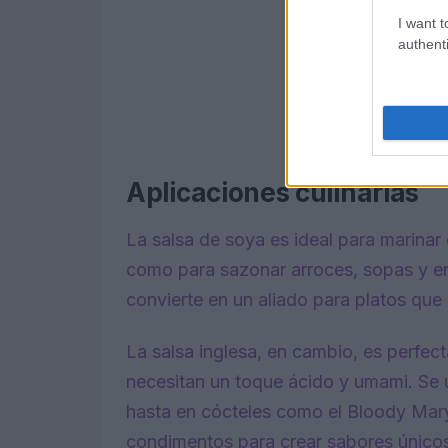
I want t
authenti
Aplicaciones culinarias
La salsa de soya es ideal para marinar c
como para sazonar arroces, sopas y en
convierte en un aliado para platos que
La salsa inglesa, en cambio, es perfec
necesitan un toque ácido y umami. Se
hasta en cócteles como el Bloody Mary
condimentos para crear sabores único