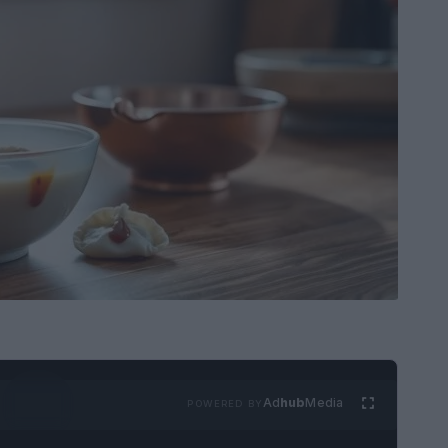
Ad
hub
Media
POWERED BY