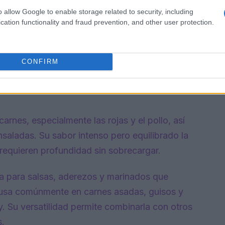
o allow Google to enable storage related to security, including
cation functionality and fraud prevention, and other user protection.
CONFIRM
arnes, especialmente las rojas y el pollo, así
saladas. Su sabor intenso pero equilibrado la
 requieren profundidad sin sobrecargar.
ta para salsas, aderezos y marinados que
 usa comúnmente en carnes asadas, guisos y
. Su versatilidad permite combinarla con otros
s.