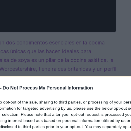
n dos condimentos esenciales en la cocina
icas únicas que las hacen ideales para
lsa de soya es un pilar de la cocina asiática, la
rcestershire, tiene raíces británicas y un perfil
 -
Do Not Process My Personal Information
to opt-out of the sale, sharing to third parties, or processing of your per
formation for targeted advertising by us, please use the below opt-out s
r selection. Please note that after your opt-out request is processed y
eing interest-based ads based on personal information utilized by us or
disclosed to third parties prior to your opt-out. You may separately opt-