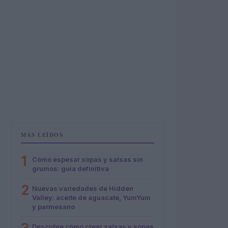
MÁS LEÍDOS
1
Cómo espesar sopas y salsas sin
grumos: guía definitiva
2
Nuevas variedades de Hidden
Valley: aceite de aguacate, YumYum
y parmesano
Descubre cómo crear salsas y sopas