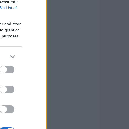
 downstream
B’s List of
er and store
to grant or
ed purposes