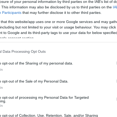
losure of your personal information by third parties on the IAB’s list of
. This information may also be disclosed by us to third parties on the
IA
Participants
that may further disclose it to other third parties.
 that this website/app uses one or more Google services and may gath
including but not limited to your visit or usage behaviour. You may click 
 to Google and its third-party tags to use your data for below specifi
ogle consent section.
l Data Processing Opt Outs
o opt-out of the Sharing of my personal data.
sas no solo enriquece el repertorio culinario,
In
umami
en los platos sin saturar los sabores. Este
licaciones y combinaciones ganadoras, además de
o opt-out of the Sale of my Personal Data.
In
r al máximo su potencial.
to opt-out of processing my Personal Data for Targeted
ing.
sabor
In
o opt-out of Collection, Use, Retention, Sale, and/or Sharing