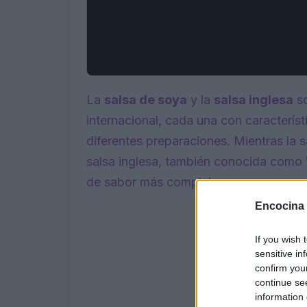
La
salsa de soya
y la
salsa inglesa
so
internacional, cada una con característ
diferentes preparaciones. Mientras la sa
salsa inglesa, también conocida como Wo
de sabor más complejo.
Encocina
If you wish 
sensitive in
confirm you
continue se
information 