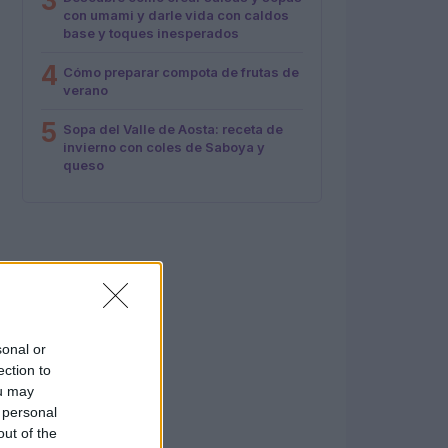
3
con umami y darle vida con caldos
base y toques inesperados
4
Cómo preparar compota de frutas de
verano
5
Sopa del Valle de Aosta: receta de
invierno con coles de Saboya y
queso
sonal or
ection to
ou may
 personal
out of the