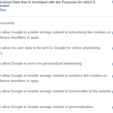
ente con soja, trigo, sal y fermentos, lo que le
ersonal Data that Is Unrelated with the Purposes for which it
lected.
e dulce. Su proceso de fermentación puede
Out
curas y robustas o más ligeras y suaves.
consents
mezcla de vinagre, melaza, anchoas, tamarindo,
o allow Google to enable storage related to advertising like cookies on
 de ingredientes le otorga un perfil más ácido,
evice identifiers in apps.
ejidad la hace versátil en una amplia gama de
o allow my user data to be sent to Google for online advertising
s.
to allow Google to send me personalized advertising.
o allow Google to enable storage related to analytics like cookies on
evice identifiers in apps.
o allow Google to enable storage related to functionality of the website
o allow Google to enable storage related to personalization.