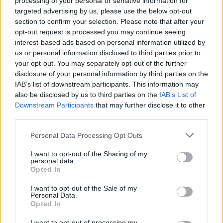
processing of your personal or sensitive information for
targeted advertising by us, please use the below opt-out
Dominar estas salsas básicas y sus combinaciones
section to confirm your selection. Please note that after your
inesperadas te permitirá elevar tus platos
opt-out request is processed you may continue seeing
cotidianos a un nivel superior. Con un poco de
interest-based ads based on personal information utilized by
us or personal information disclosed to third parties prior to
creatividad y los ingredientes adecuados, puedes
your opt-out. You may separately opt-out of the further
transformar cualquier comida en una experiencia
disclosure of your personal information by third parties on the
culinaria memorable.
IAB’s list of downstream participants. This information may
also be disclosed by us to third parties on the
IAB’s List of
Downstream Participants
that may further disclose it to other
third parties.
AUTOR
Please note that this website/app uses one or more Google
Lucía Fernández
Personal Data Processing Opt Outs
services and may gather and store information including but
Lucía Fernández cubre la escena
not limited to your visit or usage behaviour. You may click to
I want to opt-out of the Sharing of my
personal data.
gastronómica española y latinoamericana:
grant or deny consent to Google and its third-party tags to
Opted In
nuevas aperturas, tendencias, perfiles de
use your data for below specified purposes in below Google
chefs y cocina de mercado.
consent section.
I want to opt-out of the Sale of my
Personal Data.
Opted In
I want to opt-out of processing my