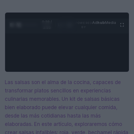
0:29 /
Ad
hub
Media
POWERED
1
/
4
3:55
BY
Las salsas son el alma de la cocina, capaces de
transformar platos sencillos en experiencias
culinarias memorables. Un kit de salsas básicas
bien elaborado puede elevar cualquier comida,
desde las más cotidianas hasta las más
elaboradas. En este artículo, exploraremos cómo
crear salsas infalibles: roja, verde, bechamel rápida