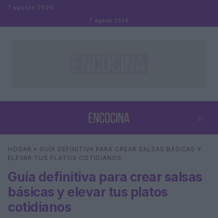
Saltar al contenido
7 agosto 2026
7 agosto 2026
⌕
×
⌕
HOGAR
»
GUÍA DEFINITIVA PARA CREAR SALSAS BÁSICAS Y
Buscar
ELEVAR TUS PLATOS COTIDIANOS
Guía definitiva para crear salsas
básicas y elevar tus platos
cotidianos