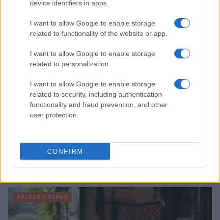
device identifiers in apps.
SALSAS Y SOPAS
I want to allow Google to enable storage
related to functionality of the website or app.
I want to allow Google to enable storage
related to personalization.
I want to allow Google to enable storage
related to security, including authentication
functionality and fraud prevention, and other
user protection.
CONFIRM
Cómo espesar sopas y salsas sin grumos: guía
definitiva
Diego Romero · 31 Jul 2026
SALSAS Y SOPAS