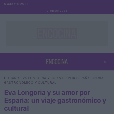
Saltar al contenido
9 agosto 2026
9 agosto 2026
⌕
×
⌕
HOGAR
»
EVA LONGORIA Y SU AMOR POR ESPAÑA: UN VIAJE
Buscar
GASTRONÓMICO Y CULTURAL
Eva Longoria y su amor por
España: un viaje gastronómico y
cultural