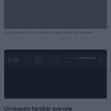
Scopri il viaggio di Eva Longoria tra sapori e tradizioni spagnole.
0:28 /
Ad
hub
Media
POWERED
1
/
4
3:55
BY
Un legado familiar que une