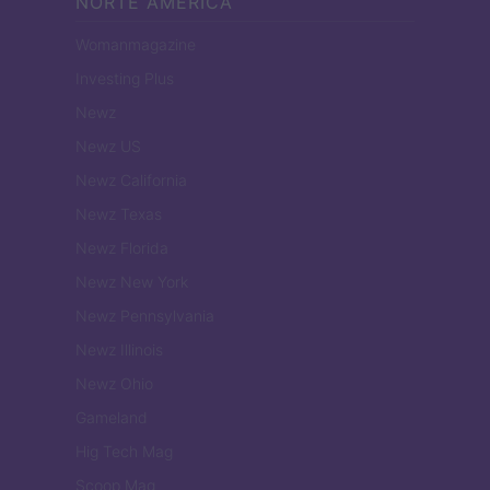
NORTE AMERICA
Womanmagazine
Investing Plus
Newz
Newz US
Newz California
Newz Texas
Newz Florida
Newz New York
Newz Pennsylvania
Newz Illinois
Newz Ohio
Gameland
Hig Tech Mag
Scoop Mag