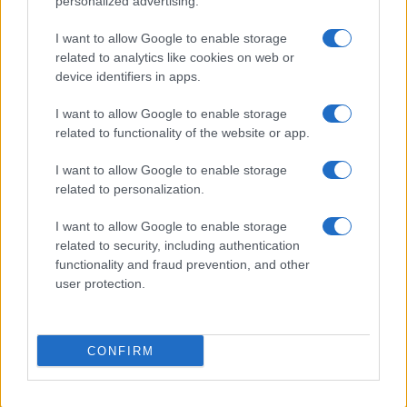
personalized advertising.
CHEFS
I want to allow Google to enable storage
related to analytics like cookies on web or
device identifiers in apps.
I want to allow Google to enable storage
related to functionality of the website or app.
I want to allow Google to enable storage
related to personalization.
I want to allow Google to enable storage
related to security, including authentication
functionality and fraud prevention, and other
Ninel Conde revela sus expectativas para la nueva
user protection.
temporada de Top Chef VIP
María Vázquez · 7 Ago 2026
CONFIRM
MÁS LEÍDOS