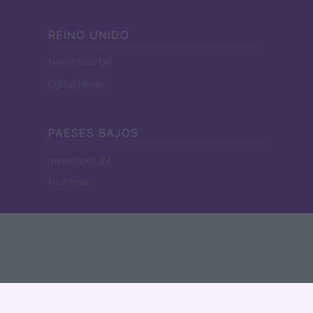
REINO UNIDO
News Hub UK
Lgbtq News
PAESES BAJOS
Investeren 24
NL Newz