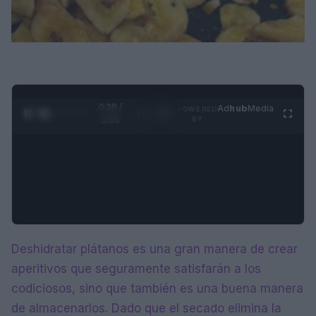
0:29 /
Ad
hub
Media
POWERED
1
/
4
3:55
BY
Deshidratar plátanos es una gran manera de crear
aperitivos que seguramente satisfarán a los
codiciosos, sino que también es una buena manera
de almacenarlos. Dado que el secado elimina la