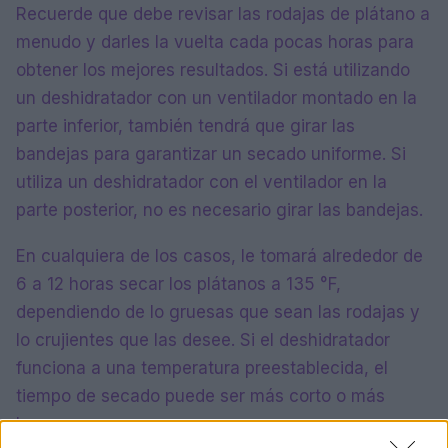
Recuerde que debe revisar las rodajas de plátano a
menudo y darles la vuelta cada pocas horas para
obtener los mejores resultados. Si está utilizando
un deshidratador con un ventilador montado en la
parte inferior, también tendrá que girar las
bandejas para garantizar un secado uniforme. Si
utiliza un deshidratador con el ventilador en la
parte posterior, no es necesario girar las bandejas.
En cualquiera de los casos, le tomará alrededor de
6 a 12 horas secar los plátanos a 135 °F,
dependiendo de lo gruesas que sean las rodajas y
lo crujientes que las desee. Si el deshidratador
funciona a una temperatura preestablecida, el
tiempo de secado puede ser más corto o más
largo.