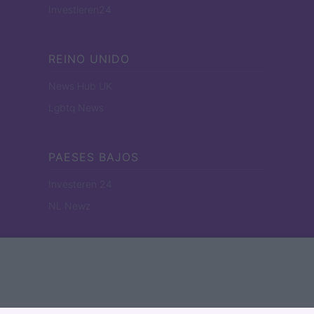
Investieren24
REINO UNIDO
News Hub UK
Lgbtq News
PAESES BAJOS
Investeren 24
NL Newz