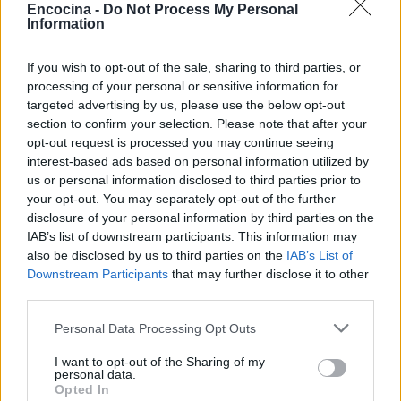
Encocina -
Do Not Process My Personal
Cómo deshidratar los plátanos en un
Information
horno
If you wish to opt-out of the sale, sharing to third parties, or
En primer lugar, compruebe que el horno esté
processing of your personal or sensitive information for
targeted advertising by us, please use the below opt-out
configurado a 130 °F a 140 °F. Si el horno no está
section to confirm your selection. Please note that after your
tan bajo, los plátanos pueden cocinar en lugar de
opt-out request is processed you may continue seeing
secarse. Seguido a esto, coloque los plátanos
interest-based ads based on personal information utilized by
us or personal information disclosed to third parties prior to
cortados en hojas de galletas forradas con papel
your opt-out. You may separately opt-out of the further
pergamino, asegurándose de que las rodajas no se
disclosure of your personal information by third parties on the
superpongan. No cargue más de 4 hojas.
IAB’s list of downstream participants. This information may
also be disclosed by us to third parties on the
IAB’s List of
Downstream Participants
that may further disclose it to other
El horno deberá estar precaliente a 130°F a 140°F y
third parties.
deslice las hojas cargadas. Los estantes que
Please note that this website/app uses one or more Google
soportan las hojas de galletas deben estar al
Personal Data Processing Opt Outs
services and may gather and store information including but
menos a 3 pulgadas de distancia para garantizar
not limited to your visit or usage behaviour. You may click to
I want to opt-out of the Sharing of my
personal data.
una buena circulación de aire. Además, si utiliza un
grant or deny consent to Google and its third-party tags to
Opted In
use your data for below specified purposes in below Google