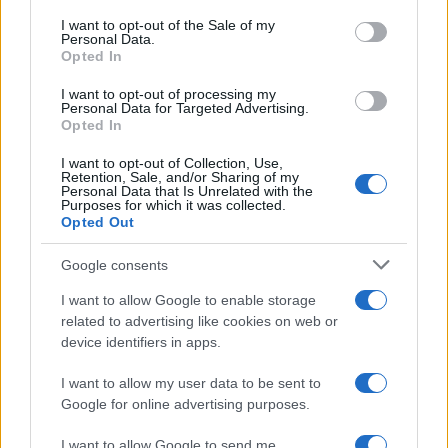
horno convencional en lugar de un horno de
consent section.
I want to opt-out of the Sale of my
convección, debe dejar la puerta abierta unos 2
Personal Data.
dedos para permitir que la humedad se escape.
Opted In
I want to opt-out of processing my
Examine los plátanos a menudo durante el proceso
Personal Data for Targeted Advertising.
Opted In
de secado para evitar que se quemen y gire las
bandejas con frecuencia. Retire las rodajas de
I want to opt-out of Collection, Use,
Retention, Sale, and/or Sharing of my
plátano deshidratadas del horno cuando estén
Personal Data that Is Unrelated with the
Purposes for which it was collected.
crujientes y se sequen al tacto.
Opted Out
Los tiempos de secado de los plátanos en hornos
Google consents
de convección suelen ser similares a los
I want to allow Google to enable storage
reportados para los deshidratadores. Los hornos
related to advertising like cookies on web or
device identifiers in apps.
convencionales, por otro lado, son mucho menos
predecibles y, en algunos casos, la deshidratación
I want to allow my user data to be sent to
de los plátanos en un horno convencional puede
Google for online advertising purposes.
tardar hasta tres veces más tiempo en secarse en
I want to allow Google to send me