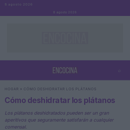
Saltar al contenido
8 agosto 2026
8 agosto 2026
⌕
×
⌕
HOGAR
»
CÓMO DESHIDRATAR LOS PLÁTANOS
Buscar
Cómo deshidratar los plátanos
Los plátanos deshidratados pueden ser un gran
aperitivos que seguramente satisfarán a cualquier
comensal.