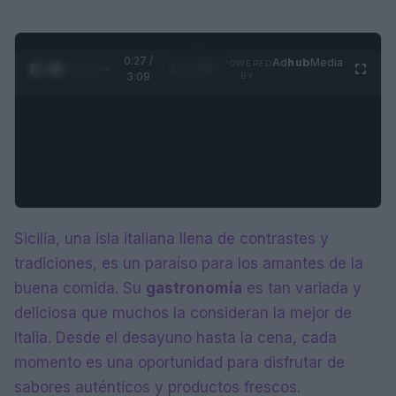
0:28 /
Ad
hub
Media
POWERED
1
/
4
3:09
BY
Sicilia, una isla italiana llena de contrastes y
tradiciones, es un paraíso para los amantes de la
buena comida. Su
gastronomía
es tan variada y
deliciosa que muchos la consideran la mejor de
Italia. Desde el desayuno hasta la cena, cada
momento es una oportunidad para disfrutar de
sabores auténticos y productos frescos.