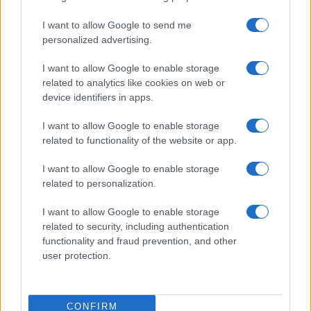
I want to allow Google to send me
personalized advertising.
I want to allow Google to enable storage
related to analytics like cookies on web or
Explorando las similitudes y diferencias entre la
device identifiers in apps.
gastronomía peruana y ecuatoriana
Lucía Fernández · 6 Ago 2026
I want to allow Google to enable storage
related to functionality of the website or app.
SALUD Y ALIMENTACIÓN
I want to allow Google to enable storage
related to personalization.
I want to allow Google to enable storage
related to security, including authentication
functionality and fraud prevention, and other
user protection.
CONFIRM