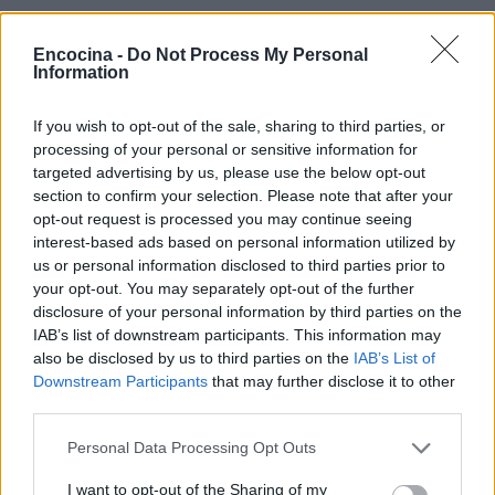
Encocina -
Do Not Process My Personal
Information
AUTOR
Diego Romero
If you wish to opt-out of the sale, sharing to third parties, or
Diego Romero trabajó en cocinas de Madrid y
processing of your personal or sensitive information for
Sevilla durante quince años antes de pasar al
targeted advertising by us, please use the below opt-out
periodismo gastronómico. Especializado en
section to confirm your selection. Please note that after your
recetas tradicionales reinterpretadas.
opt-out request is processed you may continue seeing
interest-based ads based on personal information utilized by
us or personal information disclosed to third parties prior to
your opt-out. You may separately opt-out of the further
disclosure of your personal information by third parties on the
IAB’s list of downstream participants. This information may
also be disclosed by us to third parties on the
IAB’s List of
Downstream Participants
that may further disclose it to other
third parties.
Please note that this website/app uses one or more Google
Personal Data Processing Opt Outs
services and may gather and store information including but
not limited to your visit or usage behaviour. You may click to
I want to opt-out of the Sharing of my