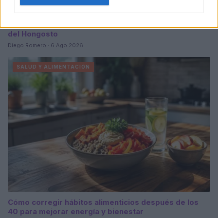
Explorando la temporada de hongos: guía completa
del Hongosto
Diego Romero · 6 Ago 2026
SALUD Y ALIMENTACIÓN
Cómo corregir hábitos alimenticios después de los
40 para mejorar energía y bienestar