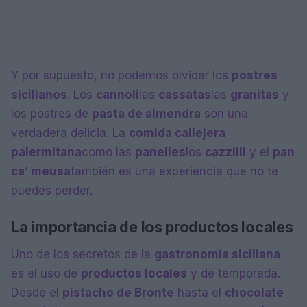
Y por supuesto, no podemos olvidar los
postres
sicilianos
. Los
cannoli
las
cassatas
las
granitas
y
los postres de
pasta de almendra
son una
verdadera delicia. La
comida callejera
palermitana
como las
panelles
los
cazzilli
y el
pan
ca’ meusa
también es una experiencia que no te
puedes perder.
La importancia de los productos locales
Uno de los secretos de la
gastronomía siciliana
es el uso de
productos locales
y de temporada.
Desde el
pistacho de Bronte
hasta el
chocolate