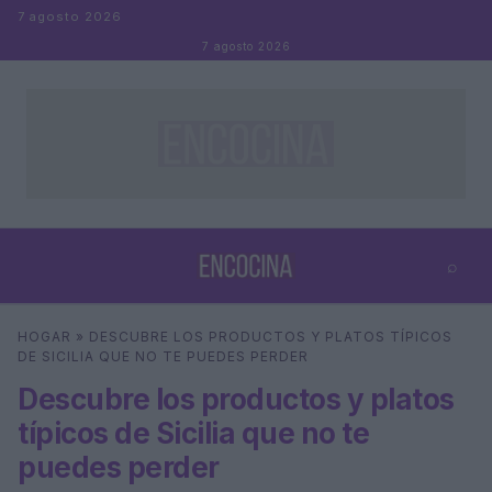
Saltar al contenido
7 agosto 2026
7 agosto 2026
⌕
×
⌕
HOGAR
»
DESCUBRE LOS PRODUCTOS Y PLATOS TÍPICOS
Buscar
DE SICILIA QUE NO TE PUEDES PERDER
Descubre los productos y platos
típicos de Sicilia que no te
puedes perder