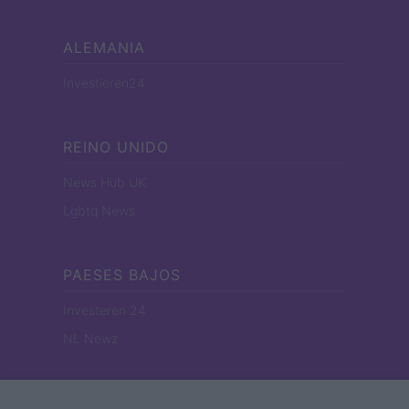
ALEMANIA
Investieren24
REINO UNIDO
News Hub UK
Lgbtq News
PAESES BAJOS
Investeren 24
NL Newz