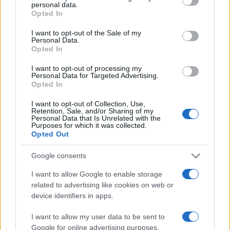
personal data.
grant or deny consent to Google and its third-party tags to
Opted In
use your data for below specified purposes in below Google
consent section.
I want to opt-out of the Sale of my
Personal Data.
Opted In
I want to opt-out of processing my
Personal Data for Targeted Advertising.
Opted In
I want to opt-out of Collection, Use,
Retention, Sale, and/or Sharing of my
Personal Data that Is Unrelated with the
Purposes for which it was collected.
Sigue leyendo
Opted Out
Google consents
SALUD Y ALIMENTACIÓN
I want to allow Google to enable storage
related to advertising like cookies on web or
device identifiers in apps.
I want to allow my user data to be sent to
Google for online advertising purposes.