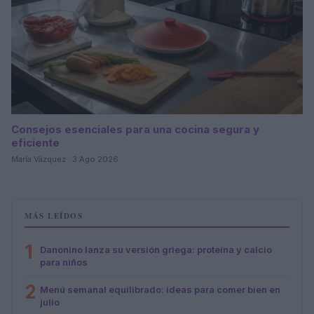
Consejos esenciales para una cocina segura y
eficiente
María Vázquez · 3 Ago 2026
MÁS LEÍDOS
1
Danonino lanza su versión griega: proteína y calcio
para niños
2
Menú semanal equilibrado: ideas para comer bien en
julio