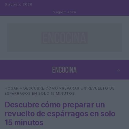
Saltar al contenido
6 agosto 2026
6 agosto 2026
⌕
×
⌕
HOGAR
»
DESCUBRE CÓMO PREPARAR UN REVUELTO DE
Buscar
ESPÁRRAGOS EN SOLO 15 MINUTOS
Descubre cómo preparar un
revuelto de espárragos en solo
15 minutos