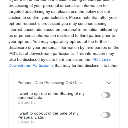
processing of your personal or sensitive information for
invitación a compartir, a disfrutar de momentos en
targeted advertising by us, please use the below opt-out
familia, a celebrar lo cotidiano con un toque de
section to confirm your selection. Please note that after your
creatividad.
opt-out request is processed you may continue seeing
interest-based ads based on personal information utilized by
Así que la próxima vez que te enfrentes a un día
us or personal information disclosed to third parties prior to
your opt-out. You may separately opt-out of the further
agitado, recuerda que en la simplicidad y el amor
disclosure of your personal information by third parties on the
por la cocina se encuentra la verdadera magia.
IAB’s list of downstream participants. This information may
Permítete explorar, experimentar y, sobre todo,
also be disclosed by us to third parties on the
IAB’s List of
Downstream Participants
that may further disclose it to other
disfrutar de cada bocado. Porque la cocina no es
third parties.
solo un lugar para alimentar el cuerpo, sino
Please note that this website/app uses one or more Google
Personal Data Processing Opt Outs
también el alma.
services and may gather and store information including but
not limited to your visit or usage behaviour. You may click to
I want to opt-out of the Sharing of my
personal data.
grant or deny consent to Google and its third-party tags to
Opted In
use your data for below specified purposes in below Google
AUTOR
consent section.
staff
I want to opt-out of the Sale of my
Personal Data.
Opted In