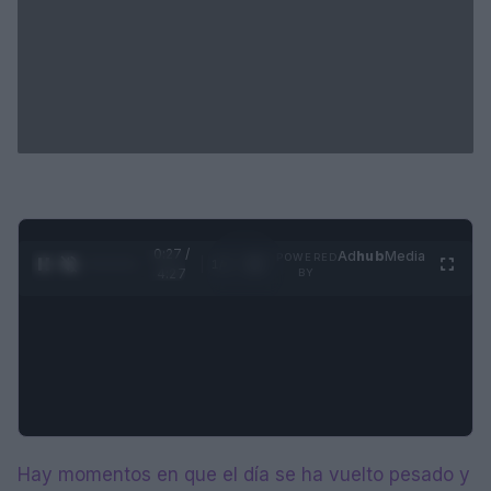
0:28 /
Ad
hub
Media
POWERED
1
/
4
4:27
BY
Hay momentos en que el día se ha vuelto pesado y