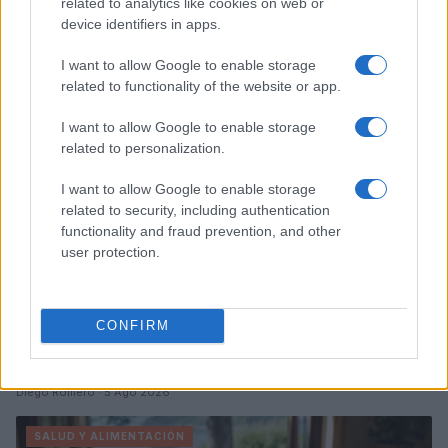
related to analytics like cookies on web or
Sigue leyendo
device identifiers in apps.
I want to allow Google to enable storage
SALUD Y ALIMENTACIÓN
related to functionality of the website or app.
I want to allow Google to enable storage
related to personalization.
I want to allow Google to enable storage
related to security, including authentication
functionality and fraud prevention, and other
user protection.
CONFIRM
Cómo corregir hábitos alimenticios después de los
40 para mejorar energía y bienestar
Diego Romero · 5 Ago 2026
SALUD Y ALIMENTACIÓN