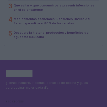
3
Qué evitar y qué consumir para prevenir infecciones
en el calor extremo
4
Medicamentos esenciales: Pensiones Civiles del
Estado garantiza el 80% de las recetas
5
Descubre la historia, producción y beneficios del
aguacate mexicano
¿Tienes hambre? Recetas, consejos de cocina y guías
para cocinar mejor cada día.
SECCIONES