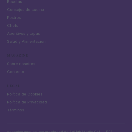
Recetas
Consejos de cocina
Postres
Chefs
Aperitivos y tapas
Salud y Alimentación
MAGAZINE
Sobre nosotros
Contacto
LEGAL
Política de Cookies
Política de Privacidad
Términos
encocina.com es una propiedad de AdHub Media S.r.l. — REA