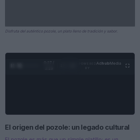
Disfruta del auténtico pozole, un plato lleno de tradición y sabor.
0:28 /
Ad
hub
Media
POWERED
1
/
4
3:19
BY
El origen del pozole: un legado cultural
El pozole es más que un simple platillo; es un