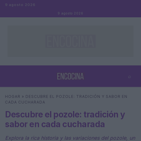
Saltar al contenido
9 agosto 2026
9 agosto 2026
⌕
×
⌕
HOGAR
»
DESCUBRE EL POZOLE: TRADICIÓN Y SABOR EN
Buscar
CADA CUCHARADA
Descubre el pozole: tradición y
sabor en cada cucharada
Explora la rica historia y las variaciones del pozole, un