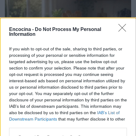
Encocina -
Do Not Process My Personal
Information
If you wish to opt-out of the sale, sharing to third parties, or
processing of your personal or sensitive information for
targeted advertising by us, please use the below opt-out
section to confirm your selection. Please note that after your
opt-out request is processed you may continue seeing
Plan de comidas semanal con recetas rápidas y
interest-based ads based on personal information utilized by
económicas
us or personal information disclosed to third parties prior to
your opt-out. You may separately opt-out of the further
Diego Romero · 5 Ago 2026
disclosure of your personal information by third parties on the
IAB’s list of downstream participants. This information may
RECETAS
also be disclosed by us to third parties on the
IAB’s List of
Downstream Participants
that may further disclose it to other
third parties.
Please note that this website/app uses one or more Google