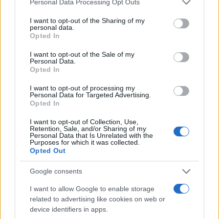
Personal Data Processing Opt Outs
services and may gather and store information including but
not limited to your visit or usage behaviour. You may click to
I want to opt-out of the Sharing of my
personal data.
grant or deny consent to Google and its third-party tags to
Opted In
use your data for below specified purposes in below Google
consent section.
I want to opt-out of the Sale of my
Personal Data.
Opted In
I want to opt-out of processing my
Aguacate en la cocina: 10 recetas rápidas y deliciosas
Personal Data for Targeted Advertising.
Lucía Fernández · 4 Ago 2026
Opted In
I want to opt-out of Collection, Use,
RECETAS
Retention, Sale, and/or Sharing of my
Personal Data that Is Unrelated with the
Purposes for which it was collected.
Opted Out
Google consents
I want to allow Google to enable storage
related to advertising like cookies on web or
device identifiers in apps.