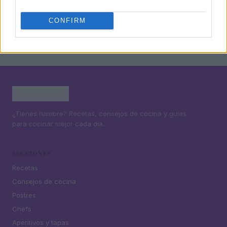
5
Bacalao frito rebozado: la receta perfecta del plato
CONFIRM
¿Tienes hambre? Recetas, consejos de cocina y guías
para cocinar mejor cada día.
SECCIONES
Recetas
Consejos de cocina
Postres
Chefs
Aperitivos y tapas