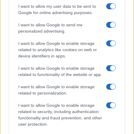
I want to allow my user data to be sent to
Google for online advertising purposes.
Cómo preparar una salmorreta perfecta para arroces
I want to allow Google to send me
exquisitos
personalized advertising.
María Vázquez · 1 Ago 2026
I want to allow Google to enable storage
related to analytics like cookies on web or
device identifiers in apps.
MÁS LEÍDOS
I want to allow Google to enable storage
related to functionality of the website or app.
1
Cómo hacer sushi de oreo: ingredientes y preparación
I want to allow Google to enable storage
2
Cinco destinos gastronómicos para disfrutar del
related to personalization.
verano
I want to allow Google to enable storage
3
Cómo preparar una salmorreta perfecta para arroces
related to security, including authentication
exquisitos
functionality and fraud prevention, and other
4
user protection.
Lunchables presenta su innovador sándwich PB&J
dippable