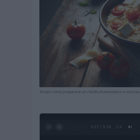
Scopri come preparare un risotto di pomodoro e mozzarel
0:28 / 3:19
1
/
4