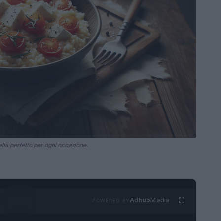
la perfetto per ogni occasione.
Ad
hub
Media
POWERED BY