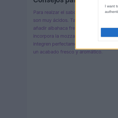
I want t
authenti
Para realzar el sabor de tu risotto, co
son muy ácidos. También puedes exper
añadir albahaca fresca o un poco de chi
incorpora la mozzarella y el parmesano
integren perfectamente. Sirve el risot
un acabado fresco y aromático.