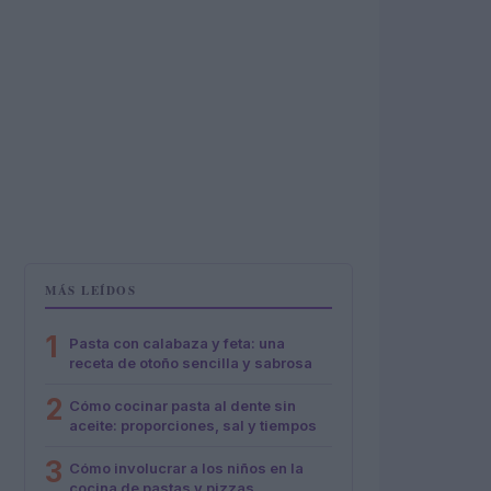
MÁS LEÍDOS
1
Pasta con calabaza y feta: una
receta de otoño sencilla y sabrosa
2
Cómo cocinar pasta al dente sin
aceite: proporciones, sal y tiempos
3
Cómo involucrar a los niños en la
cocina de pastas y pizzas