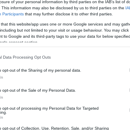
losure of your personal information by third parties on the IAB’s list of
. This information may also be disclosed by us to third parties on the
IA
Participants
that may further disclose it to other third parties.
 that this website/app uses one or more Google services and may gath
including but not limited to your visit or usage behaviour. You may click 
 to Google and its third-party tags to use your data for below specifi
ogle consent section.
l Data Processing Opt Outs
o opt-out of the Sharing of my personal data.
In
o opt-out of the Sale of my Personal Data.
In
ara un risotto perfecto
to opt-out of processing my Personal Data for Targeted
ing.
zzarella, necesitarás los siguientes
In
escos o enlatados, cebolla, ajo, vino blanco,
o opt-out of Collection, Use, Retention, Sale, and/or Sharing