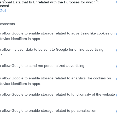
uilla y queso parmesano. La elección de los
ersonal Data that Is Unrelated with the Purposes for which it
lected.
 más intenso, los tomates frescos son ideales,
Out
a textura más suave. Además, la mozzarella
consents
.
o allow Google to enable storage related to advertising like cookies on
evice identifiers in apps.
sotto de tomate y mozzarella
o allow my user data to be sent to Google for online advertising
tilizas tomates frescos, pélalos y quítales las
s.
para obtener una salsa con textura. En una
to allow Google to send me personalized advertising.
va y sofríe cebolla y ajo hasta que estén
nte un par de minutos para que absorba los
o allow Google to enable storage related to analytics like cookies on
evice identifiers in apps.
co y añade los tomates triturados. A partir de
te poco a poco, removiendo constantemente para
o allow Google to enable storage related to functionality of the website
a del risotto.
o allow Google to enable storage related to personalization.
 aún más sabroso