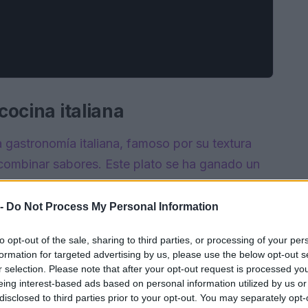
 cocina italiana
a gastronomía italiana, famoso por su textura
 combinar sabores. Este plato se ha ganado un
racias a su capacidad de adaptarse a diferentes
casión, exploraremos una deliciosa receta de
 -
Do Not Process My Personal Information
orta un toque fresco y mediterráneo a este
to opt-out of the sale, sharing to third parties, or processing of your per
formation for targeted advertising by us, please use the below opt-out s
r selection. Please note that after your opt-out request is processed y
eing interest-based ads based on personal information utilized by us or
disclosed to third parties prior to your opt-out. You may separately opt-