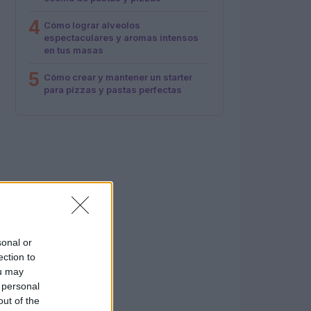
4
Cómo lograr alveolos
espectaculares y aromas intensos
en tus masas
5
Cómo crear y mantener un starter
para pizzas y pastas perfectas
sonal or
ection to
ou may
 personal
out of the