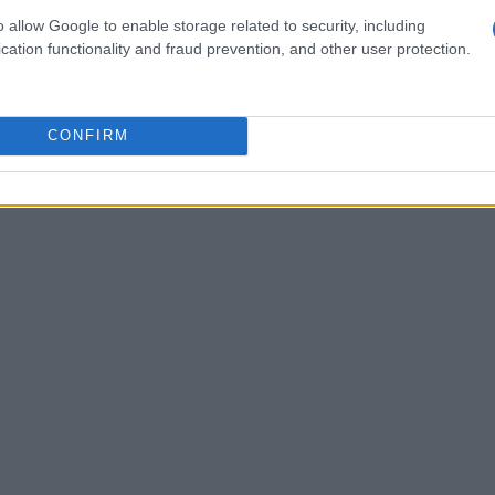
o allow Google to enable storage related to security, including
cation functionality and fraud prevention, and other user protection.
nsidera añadir un toque de azúcar si los tomates
imentar con diferentes ingredientes, como
le para un toque picante. Al final de la cocción,
CONFIRM
, removiendo hasta que se derritan y se
to caliente, decorado con hojas de albahaca para