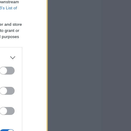
 downstream
B’s List of
er and store
to grant or
ed purposes