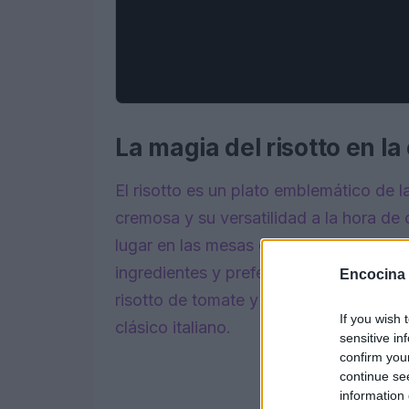
La magia del risotto en la
El risotto es un plato emblemático de l
cremosa y su versatilidad a la hora de
lugar en las mesas de todo el mundo, g
ingredientes y preferencias. En esta o
Encocina
risotto de tomate y mozzarella, que ap
If you wish 
clásico italiano.
sensitive in
confirm you
continue se
information 