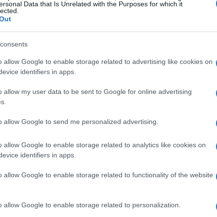
ersonal Data that Is Unrelated with the Purposes for which it
lected.
, para servir (opcional).
Out
consents
o allow Google to enable storage related to advertising like cookies on
evice identifiers in apps.
rridor con agua fría. Ponerlos en el bol grande
o allow my user data to be sent to Google for online advertising
n 60 ml de aceite y batirlos hasta que estén
s.
 tahini junto con 30 ml de agua. Triturar de nuevo
to allow Google to send me personalized advertising.
l hummus esté suave y sedoso.
o allow Google to enable storage related to analytics like cookies on
evice identifiers in apps.
o, si parece demasiado espeso. Sazonar y
o allow Google to enable storage related to functionality of the website
rior del hummus con el dorso de una cuchara de
Servir con crudités crujientes y pan de pita
o allow Google to enable storage related to personalization.