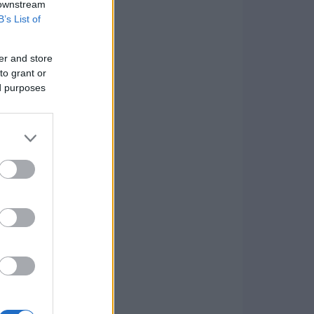
 downstream
B’s List of
er and store
to grant or
ed purposes