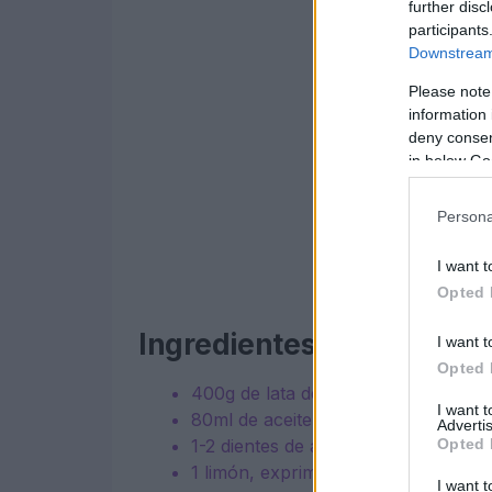
further disc
participants
Downstream 
Please note
information 
deny consent
in below Go
Persona
I want t
Opted 
Ingredientes
I want t
Opted 
400g de lata de garbanzos, escurri
I want 
80ml de aceite de oliva virgen extra.
Advertis
Opted 
1-2 dientes de ajo gordos, pelados
1 limón, exprimido y con media cásc
I want t