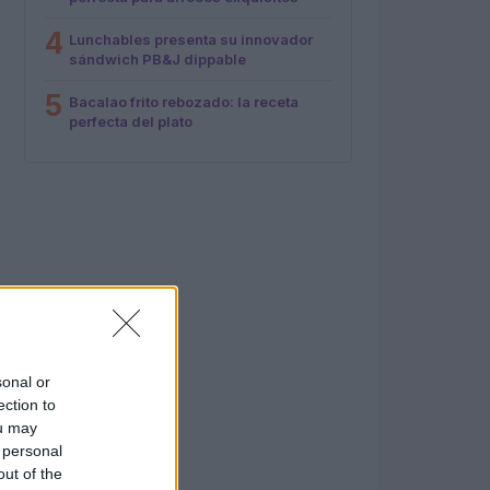
4
Lunchables presenta su innovador
sándwich PB&J dippable
5
Bacalao frito rebozado: la receta
perfecta del plato
sonal or
ection to
ou may
 personal
out of the