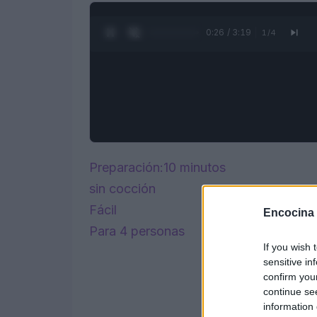
0:28 / 3:19
1
/
4
Preparación:10 minutos
sin cocción
Fácil
Encocina
Para 4 personas
If you wish 
sensitive in
confirm you
continue se
information 