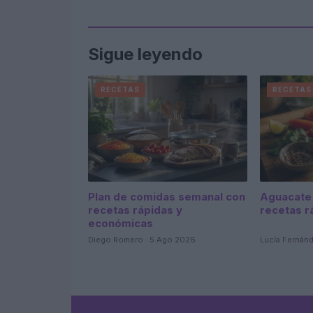
Sigue leyendo
RECETAS
RECETAS
Plan de comidas semanal con
Aguacate 
recetas rápidas y
recetas r
económicas
Diego Romero · 5 Ago 2026
Lucía Fernán