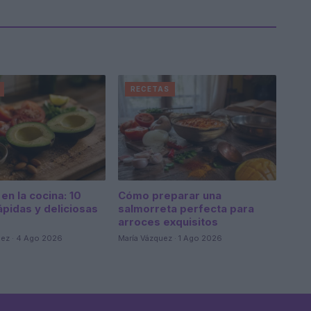
RECETAS
en la cocina: 10
Cómo preparar una
ápidas y deliciosas
salmorreta perfecta para
arroces exquisitos
dez · 4 Ago 2026
María Vázquez · 1 Ago 2026