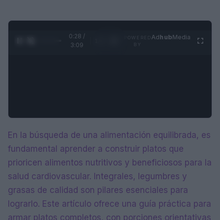
0:28 /
Ad
hub
Media
POWERED
1
/
4
3:09
BY
En la búsqueda de una alimentación equilibrada, es
fundamental aprender a construir platos que
prioricen alimentos nutritivos y beneficiosos para la
salud cardiovascular. Integrales, legumbres y
grasas de calidad son pilares esenciales para
lograrlo. Este artículo ofrece una guía práctica para
armar platos completos, con porciones orientativas