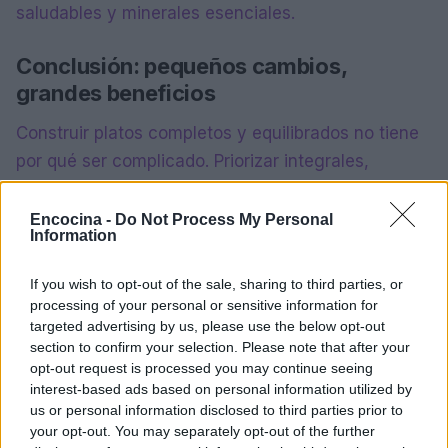
saludables y minerales esenciales.
Conclusión: pequeños cambios,
grandes beneficios
Construir platos completos y equilibrados no tiene
por qué ser complicado. Priorizar integrales,
legumbres y grasas de calidad, junto con ejemplos
prácticos y swaps sabrosos, puede transformar la
Encocina -
Do Not Process My Personal
Information
alimentación diaria en una experiencia deliciosa y
saludable. Pequeños cambios en la dieta pueden
If you wish to opt-out of the sale, sharing to third parties, or
tener un gran impacto en la salud cardiovascular,
processing of your personal or sensitive information for
targeted advertising by us, please use the below opt-out
mejorando la calidad de vida a largo plazo.
section to confirm your selection. Please note that after your
opt-out request is processed you may continue seeing
interest-based ads based on personal information utilized by
us or personal information disclosed to third parties prior to
AUTOR
Lucía Fernández
your opt-out. You may separately opt-out of the further