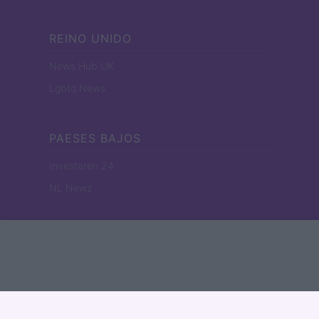
REINO UNIDO
News Hub UK
Lgbtq News
PAESES BAJOS
Investeren 24
NL Newz