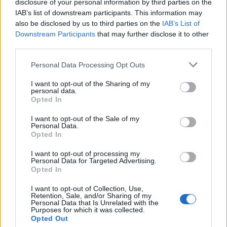
disclosure of your personal information by third parties on the
Lucía Fernández cubre la escena
IAB’s list of downstream participants. This information may
gastronómica española y latinoamericana:
also be disclosed by us to third parties on the
IAB’s List of
nuevas aperturas, tendencias, perfiles de
Downstream Participants
that may further disclose it to other
chefs y cocina de mercado.
third parties.
Please note that this website/app uses one or more Google
Personal Data Processing Opt Outs
services and may gather and store information including but
not limited to your visit or usage behaviour. You may click to
I want to opt-out of the Sharing of my
personal data.
grant or deny consent to Google and its third-party tags to
Opted In
use your data for below specified purposes in below Google
consent section.
I want to opt-out of the Sale of my
Personal Data.
Opted In
I want to opt-out of processing my
Personal Data for Targeted Advertising.
Opted In
I want to opt-out of Collection, Use,
Retention, Sale, and/or Sharing of my
Personal Data that Is Unrelated with the
Purposes for which it was collected.
Opted Out