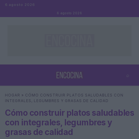
Saltar al contenido
6 agosto 2026
6 agosto 2026
⌕
×
⌕
HOGAR
»
CÓMO CONSTRUIR PLATOS SALUDABLES CON
Buscar
INTEGRALES, LEGUMBRES Y GRASAS DE CALIDAD
Cómo construir platos saludables
con integrales, legumbres y
grasas de calidad