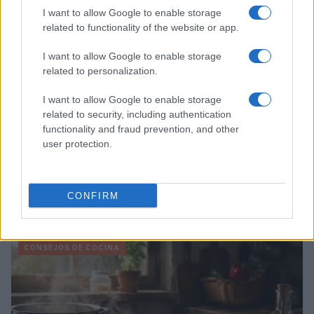
I want to allow Google to enable storage
related to functionality of the website or app.
I want to allow Google to enable storage
related to personalization.
I want to allow Google to enable storage
related to security, including authentication
functionality and fraud prevention, and other
user protection.
Medidas, iluminación y almacenamiento para una isla
CONFIRM
de cocina funcional
Lucía Fernández · 3 Ago 2026
CONSEJOS DE COCINA