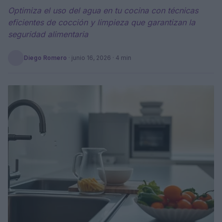
Optimiza el uso del agua en tu cocina con técnicas
eficientes de cocción y limpieza que garantizan la
seguridad alimentaria
Diego Romero
·
junio 16, 2026
· 4 min