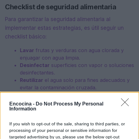
Checklist de seguridad alimentaria
Para garantizar la seguridad alimentaria al
implementar estas estrategias, es útil seguir un
checklist básico:
Lavar
frutas y verduras con agua clorada y
enjuagar con agua limpia.
Desinfectar
superficies con vapor o soluciones
desinfectantes.
Reutilizar
el agua solo para fines adecuados y
evitar la contaminación cruzada.
Planificar
el uso de ollas y tablas para
minimizar el lavado.
Encocina -
Do Not Process My Personal
Information
Secar
bien las superficies después del lavado
para prevenir el crecimiento de bacterias.
If you wish to opt-out of the sale, sharing to third parties, or
processing of your personal or sensitive information for
Implementar estas estrategias no solo reduce el
targeted advertising by us, please use the below opt-out