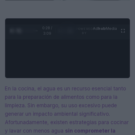
0:29 /
Ad
hub
Media
POWERED
1
/
4
3:09
BY
En la cocina, el agua es un recurso esencial tanto
para la preparación de alimentos como para la
limpieza. Sin embargo, su uso excesivo puede
generar un impacto ambiental significativo.
Afortunadamente, existen estrategias para cocinar
y lavar con menos agua
sin comprometer la