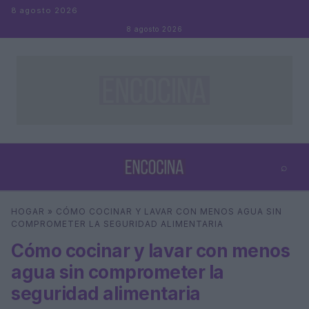
Saltar al contenido
8 agosto 2026
8 agosto 2026
⌕
×
⌕
HOGAR
»
CÓMO COCINAR Y LAVAR CON MENOS AGUA SIN
Buscar
COMPROMETER LA SEGURIDAD ALIMENTARIA
Cómo cocinar y lavar con menos
agua sin comprometer la
seguridad alimentaria