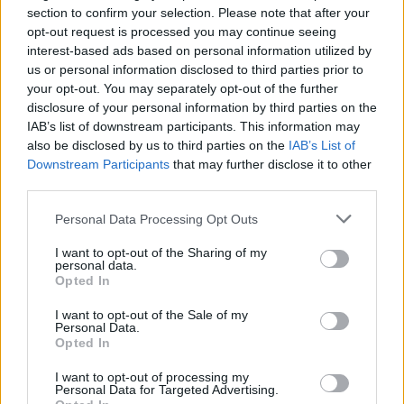
consumo de agua, sino que también mantiene
section to confirm your selection. Please note that after your
altos estándares de higiene en la cocina. La clave
opt-out request is processed you may continue seeing
interest-based ads based on personal information utilized by
está en la planificación y el uso responsable de los
us or personal information disclosed to third parties prior to
recursos, asegurando que la seguridad alimentaria
your opt-out. You may separately opt-out of the further
no se vea comprometida.
disclosure of your personal information by third parties on the
IAB’s list of downstream participants. This information may
also be disclosed by us to third parties on the
IAB’s List of
Downstream Participants
that may further disclose it to other
third parties.
AUTOR
Diego Romero
Please note that this website/app uses one or more Google
Personal Data Processing Opt Outs
Diego Romero trabajó en cocinas de Madrid y
services and may gather and store information including but
Sevilla durante quince años antes de pasar al
not limited to your visit or usage behaviour. You may click to
I want to opt-out of the Sharing of my
personal data.
periodismo gastronómico. Especializado en
grant or deny consent to Google and its third-party tags to
Opted In
recetas tradicionales reinterpretadas.
use your data for below specified purposes in below Google
consent section.
I want to opt-out of the Sale of my
Personal Data.
Opted In
I want to opt-out of processing my
Personal Data for Targeted Advertising.