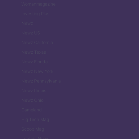
Womanmagazine
Investing Plus
Newz
Newz US
Newz California
Newz Texas
Newz Florida
Newz New York
Newz Pennsylvania
Newz Illinois
Newz Ohio
Gameland
Hig Tech Mag
Scoop Mag
Lgbtqia News