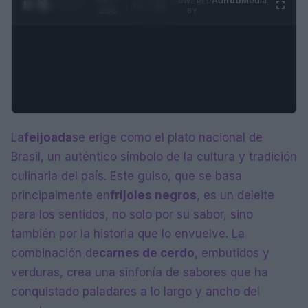
Ad
hub
Media
POWERED
1
/
4
3:55
BY
La
feijoada
se erige como el plato nacional de
Brasil, un auténtico símbolo de la cultura y tradición
culinaria del país. Este guiso, que se basa
principalmente en
frijoles negros
, es un deleite
para los sentidos, no solo por su sabor, sino
también por la historia que lo envuelve. La
combinación de
carnes de cerdo
, embutidos y
verduras, crea una sinfonía de sabores que ha
conquistado paladares a lo largo y ancho del