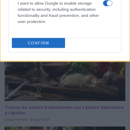
Medidas, iluminación y almacenamiento para una isla
I want to allow Google to enable storage
de cocina funcional
related to security, including authentication
Lucía Fernández · 3 Ago 2026
functionality and fraud prevention, and other
user protection.
CONSEJOS DE COCINA
CONFIRM
Trucos de cocina tradicionales para platos deliciosos
y rápidos
Diego Romero · 3 Ago 2026