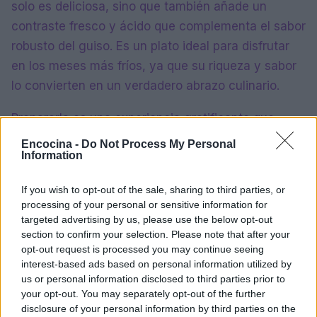
solo es deliciosa, sino que también añade un
contraste fresco y ácido que complementa el sabor
robusto del guiso. Es un plato ideal para disfrutar
en los meses más fríos, ya que su riqueza y sabor
lo convierten en un verdadero abrazo culinario.
Prepararla es una experiencia gratificante que
invita a explorar la historia y las tradiciones de
Encocina -
Do Not Process My Personal
Information
Brasil en cada bocado.
If you wish to opt-out of the sale, sharing to third parties, or
processing of your personal or sensitive information for
AUTOR
targeted advertising by us, please use the below opt-out
Ilaria Beretta
section to confirm your selection. Please note that after your
opt-out request is processed you may continue seeing
Ilaria Beretta coordinó un longform sobre las
interest-based ads based on personal information utilized by
redes culturales de Trieste, realizado con
us or personal information disclosed to third parties prior to
entrevistas en el Teatro Romano,
your opt-out. You may separately opt-out of the further
manteniendo una línea editorial de
disclosure of your personal information by third parties on the
profundidad para las piezas. Jefa de sección