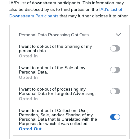
IAB’s list of downstream participants. This information may
de reportajes, conserva una serie de cartas
also be disclosed by us to third parties on the
IAB’s List of
de archivo vinculadas a Trieste como detalle
Downstream Participants
that may further disclose it to other
personal.
third parties.
Please note that this website/app uses one or more Google
Personal Data Processing Opt Outs
services and may gather and store information including but
not limited to your visit or usage behaviour. You may click to
I want to opt-out of the Sharing of my
personal data.
grant or deny consent to Google and its third-party tags to
Opted In
use your data for below specified purposes in below Google
consent section.
I want to opt-out of the Sale of my
Personal Data.
Opted In
I want to opt-out of processing my
Personal Data for Targeted Advertising.
Opted In
I want to opt-out of Collection, Use,
Retention, Sale, and/or Sharing of my
Personal Data that Is Unrelated with the
Purposes for which it was collected.
Opted Out