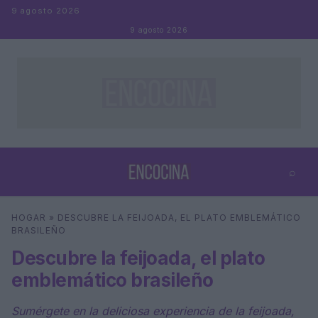
Saltar al contenido
9 agosto 2026
9 agosto 2026
⌕
×
⌕
HOGAR
»
DESCUBRE LA FEIJOADA, EL PLATO EMBLEMÁTICO
Buscar
BRASILEÑO
Descubre la feijoada, el plato
emblemático brasileño
Sumérgete en la deliciosa experiencia de la feijoada,