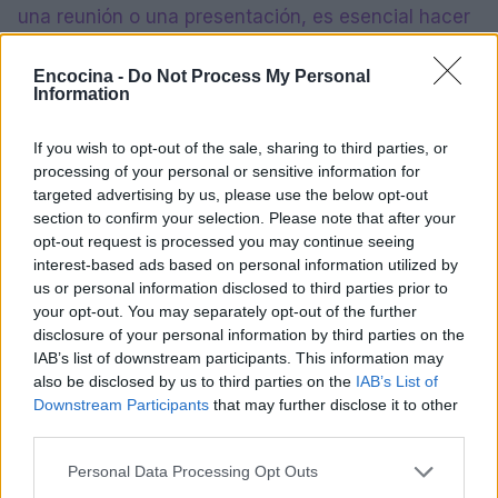
una reunión o una presentación, es esencial hacer
un seguimiento con el cliente. Esto no solo
Encocina -
Do Not Process My Personal
demuestra tu interés, sino que también te da la
Information
oportunidad de aclarar cualquier duda y mantener
la conversación abierta.
If you wish to opt-out of the sale, sharing to third parties, or
processing of your personal or sensitive information for
El seguimiento puede ser una simple nota de
targeted advertising by us, please use the below opt-out
section to confirm your selection. Please note that after your
agradecimiento, una llamada telefónica o un correo
opt-out request is processed you may continue seeing
electrónico. Lo importante es que sea oportuno y
interest-based ads based on personal information utilized by
relevante. A veces, un simple recordatorio puede
us or personal information disclosed to third parties prior to
your opt-out. You may separately opt-out of the further
ser lo que necesita un cliente para decidirse a
disclosure of your personal information by third parties on the
comprar. No subestimes el poder de un buen
IAB’s list of downstream participants. This information may
seguimiento. ¿Cuántas oportunidades has dejado
also be disclosed by us to third parties on the
IAB’s List of
Downstream Participants
that may further disclose it to other
pasar por no hacer un seguimiento adecuado?
third parties.
Al implementar estos cinco consejos en tu
Please note that this website/app uses one or more Google
Personal Data Processing Opt Outs
services and may gather and store information including but
estrategia de ventas, estarás un paso más cerca