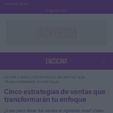
Saltar al contenido
7 agosto 2026
7 agosto 2026
⌕
×
⌕
HOGAR
»
CINCO ESTRATEGIAS DE VENTAS QUE
Buscar
TRANSFORMARÁN TU ENFOQUE
Cinco estrategias de ventas que
transformarán tu enfoque
¿Listo para llevar tus ventas al siguiente nivel? Estas