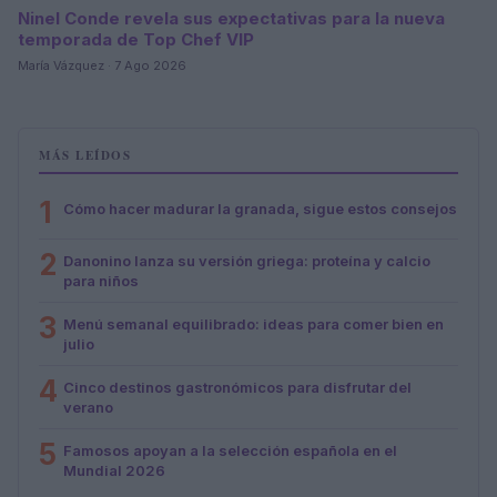
Ninel Conde revela sus expectativas para la nueva
temporada de Top Chef VIP
María Vázquez · 7 Ago 2026
MÁS LEÍDOS
1
Cómo hacer madurar la granada, sigue estos consejos
2
Danonino lanza su versión griega: proteína y calcio
para niños
3
Menú semanal equilibrado: ideas para comer bien en
julio
4
Cinco destinos gastronómicos para disfrutar del
verano
5
Famosos apoyan a la selección española en el
Mundial 2026