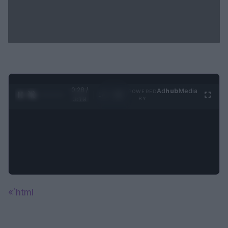
0:29 /
Ad
hub
Media
POWERED
1
/
4
3:19
BY
«`html