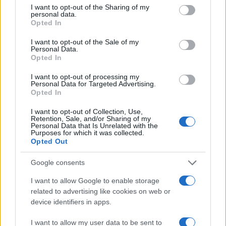
not limited to your visit or usage behaviour. You may click to
I want to opt-out of the Sharing of my
de alcanzar tus objetivos. ¿Listo para probarlos?
personal data.
grant or deny consent to Google and its third-party tags to
Opted In
¡Comparte tus experiencias y cuéntanos cómo te
use your data for below specified purposes in below Google
consent section.
han funcionado!
I want to opt-out of the Sale of my
Personal Data.
Opted In
«`
I want to opt-out of processing my
Personal Data for Targeted Advertising.
Opted In
AUTOR
I want to opt-out of Collection, Use,
staff
Retention, Sale, and/or Sharing of my
Personal Data that Is Unrelated with the
Purposes for which it was collected.
Opted Out
Google consents
I want to allow Google to enable storage
related to advertising like cookies on web or
device identifiers in apps.
I want to allow my user data to be sent to