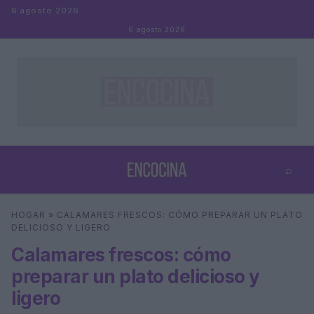
Saltar al contenido
6 agosto 2026
6 agosto 2026
⌕
×
⌕
HOGAR
»
CALAMARES FRESCOS: CÓMO PREPARAR UN PLATO
Buscar
DELICIOSO Y LIGERO
Calamares frescos: cómo
preparar un plato delicioso y
ligero