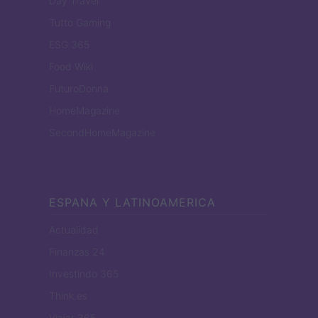
Day Travel
Tutto Gaming
ESG 365
Food Wiki
FuturoDonna
HomeMagazine
SecondHomeMagazine
ESPANA Y LATINOAMERICA
Actualidad
Finanzas 24
Investindo 365
Think.es
Viajar 365