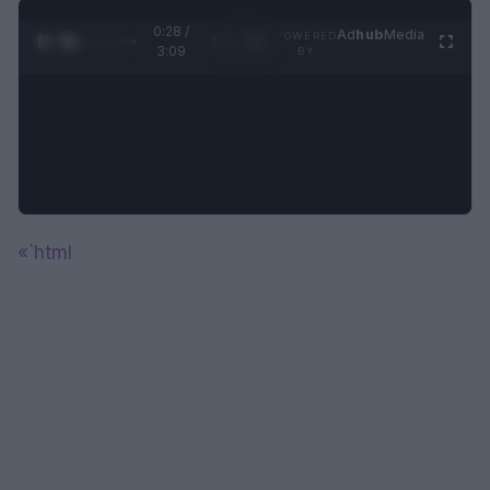
0:29 /
Ad
hub
Media
POWERED
1
/
4
3:09
BY
«`html