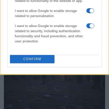
related to functionality of the website or app.
I want to allow Google to enable storage
related to personalization.
I want to allow Google to enable storage
Receta fácil de pasta fría al pesto con pomodorini
related to security, including authentication
para el verano
functionality and fraud prevention, and other
Andrés Navarro · 6 Ago 2026
user protection.
SALUD Y ALIMENTACIÓN
CONFIRM