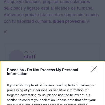
Así que ya lo sabes, preparar unos calamares
deliciosos y ligeros está al alcance de tu mano.
Atrévete a probar esta receta y sorprende a todos
con tu habilidad culinaria. ¡
Buen provecho
! 🎉
«`
AUTOR
staff
Encocina -
Do Not Process My Personal
Information
If you wish to opt-out of the sale, sharing to third parties, or
processing of your personal or sensitive information for
targeted advertising by us, please use the below opt-out
section to confirm your selection. Please note that after your
opt-out request is processed you may continue seeing