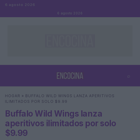
Saltar al contenido
6 agosto 2026
6 agosto 2026
⌕
×
⌕
HOGAR
»
BUFFALO WILD WINGS LANZA APERITIVOS
Buscar
ILIMITADOS POR SOLO $9.99
Buffalo Wild Wings lanza
aperitivos ilimitados por solo
$9.99