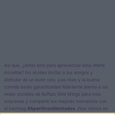
Así que, ¿estás listo para aprovechar esta oferta
increíble? No olvides invitar a tus amigos y
disfrutar de un buen rato. ¡Las risas y la buena
comida están garantizadas! Mantente atento a las
redes sociales de Buffalo Wild Wings para más
sorpresas y comparte tus mejores momentos con
el hashtag
#AperitivosIlimitados
. ¡Nos vemos en