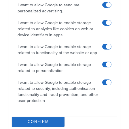
I want to allow Google to send me
personalized advertising.
I want to allow Google to enable storage
related to analytics like cookies on web or
Explorando las similitudes y diferencias entre la
device identifiers in apps.
gastronomía peruana y ecuatoriana
Lucía Fernández · 6 Ago 2026
I want to allow Google to enable storage
related to functionality of the website or app.
PASTAS Y PIZZAS
I want to allow Google to enable storage
related to personalization.
I want to allow Google to enable storage
related to security, including authentication
functionality and fraud prevention, and other
user protection.
CONFIRM