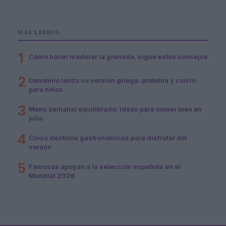
MÁS LEÍDOS
1
Cómo hacer madurar la granada, sigue estos consejos
2
Danonino lanza su versión griega: proteína y calcio
para niños
3
Menú semanal equilibrado: ideas para comer bien en
julio
4
Cinco destinos gastronómicos para disfrutar del
verano
5
Famosos apoyan a la selección española en el
Mundial 2026