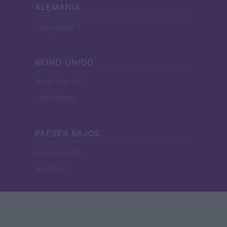
ALEMANIA
Investieren24
REINO UNIDO
News Hub UK
Lgbtq News
PAESES BAJOS
Investeren 24
NL Newz