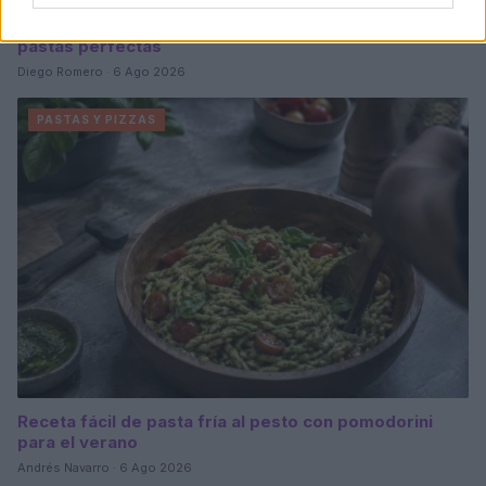
Cómo crear y mantener un starter para pizzas y
pastas perfectas
Diego Romero · 6 Ago 2026
PASTAS Y PIZZAS
Receta fácil de pasta fría al pesto con pomodorini
para el verano
Andrés Navarro · 6 Ago 2026