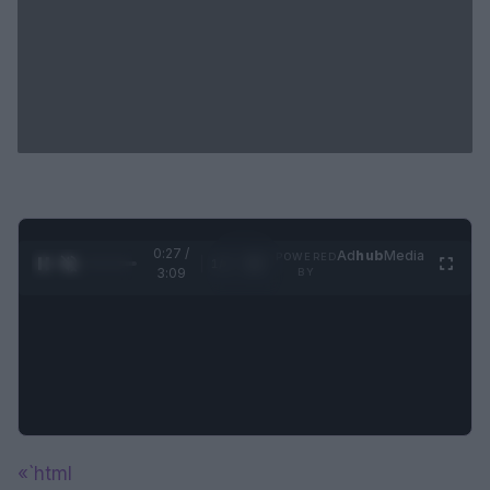
0:28 /
Ad
hub
Media
POWERED
1
/
4
3:09
BY
«`html