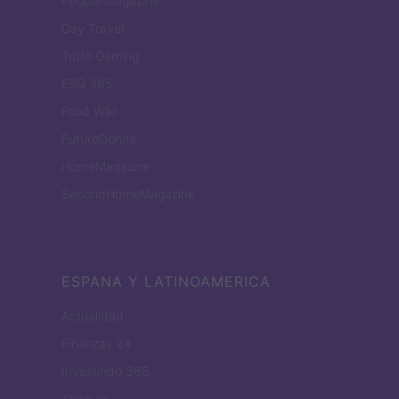
People Magazine
Day Travel
Tutto Gaming
ESG 365
Food Wiki
FuturoDonna
HomeMagazine
SecondHomeMagazine
ESPANA Y LATINOAMERICA
Actualidad
Finanzas 24
Investindo 365
Think.es