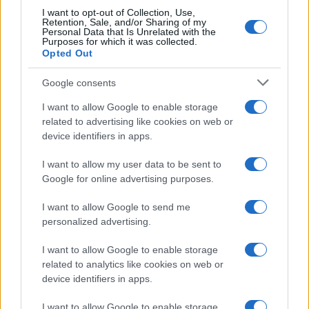
I want to opt-out of Collection, Use,
beneficios y enriquecer la alimentación con color y
Retention, Sale, and/or Sharing of my
Personal Data that Is Unrelated with the
textura.
Purposes for which it was collected.
Opted Out
Google consents
AUTOR
Diego Romero
I want to allow Google to enable storage
related to advertising like cookies on web or
Diego Romero trabajó en cocinas de Madrid y
device identifiers in apps.
Sevilla durante quince años antes de pasar al
periodismo gastronómico. Especializado en
I want to allow my user data to be sent to
recetas tradicionales reinterpretadas.
Google for online advertising purposes.
I want to allow Google to send me
personalized advertising.
I want to allow Google to enable storage
related to analytics like cookies on web or
device identifiers in apps.
I want to allow Google to enable storage