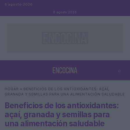
Saltar al contenido
8 agosto 2026
8 agosto 2026
⌕
×
⌕
HOGAR
»
BENEFICIOS DE LOS ANTIOXIDANTES: AÇAÍ,
Buscar
GRANADA Y SEMILLAS PARA UNA ALIMENTACIÓN SALUDABLE
Beneficios de los antioxidantes:
açaí, granada y semillas para
una alimentación saludable