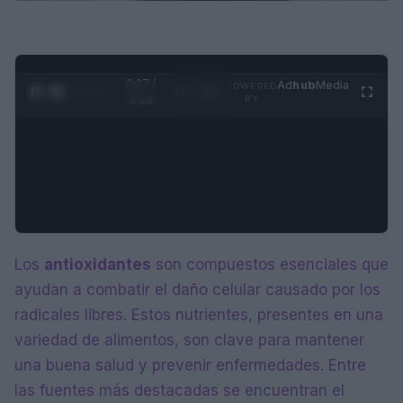
0:29 /
Ad
hub
Media
POWERED
1
/
4
3:19
BY
Los
antioxidantes
son compuestos esenciales que
ayudan a combatir el daño celular causado por los
radicales libres. Estos nutrientes, presentes en una
variedad de alimentos, son clave para mantener
una buena salud y prevenir enfermedades. Entre
las fuentes más destacadas se encuentran el