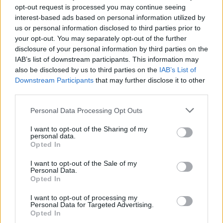
regular y en las porciones adecuadas. Aquí hay
opt-out request is processed you may continue seeing
interest-based ads based on personal information utilized by
algunos consejos prácticos:
us or personal information disclosed to third parties prior to
your opt-out. You may separately opt-out of the further
Incorpora el açaí en el desayuno o como snack
disclosure of your personal information by third parties on the
saludable.
IAB’s list of downstream participants. This information may
Consume la granada fresca para aprovechar al
also be disclosed by us to third parties on the
IAB’s List of
máximo sus antioxidantes.
Downstream Participants
that may further disclose it to other
Añade semillas de chía a tus comidas diarias
third parties.
para aumentar la ingesta de fibra y omega-3.
Please note that this website/app uses one or more Google
Personal Data Processing Opt Outs
Combina estos alimentos con una dieta
services and may gather and store information including but
equilibrada y un estilo de vida saludable.
not limited to your visit or usage behaviour. You may click to
I want to opt-out of the Sharing of my
personal data.
grant or deny consent to Google and its third-party tags to
Opted In
Los antioxidantes son esenciales para mantener
use your data for below specified purposes in below Google
consent section.
I want to opt-out of the Sale of my
una buena salud, y el açaí, la granada y las
Personal Data.
semillas de chía son excelentes fuentes de estos
Opted In
compuestos. Incorporarlos en la dieta diaria no solo
I want to opt-out of processing my
Personal Data for Targeted Advertising.
es fácil, sino también delicioso. Con recetas
Opted In
sencillas y prácticas, es posible disfrutar de sus