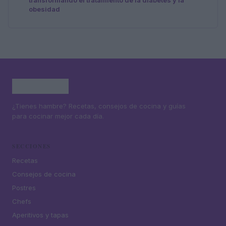
transformando el tratamiento de la diabetes y la
obesidad
¿Tienes hambre? Recetas, consejos de cocina y guías
para cocinar mejor cada día.
SECCIONES
Recetas
Consejos de cocina
Postres
Chefs
Aperitivos y tapas