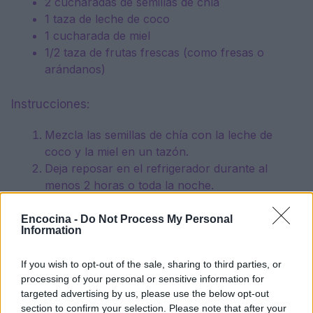
2 cucharadas de semillas de chía
1 taza de leche de coco
1 cucharada de miel
1/2 taza de frutas frescas (como fresas o
arándanos)
Instrucciones:
Mezcla las semillas de chía con la leche de
coco y la miel en un tazón.
Deja reposar en el refrigerador durante al
menos 2 horas o toda la noche.
Antes de servir, agrega las frutas frescas por
encima.
Encocina -
Do Not Process My Personal
Information
Consejos para maximizar los beneficios
If you wish to opt-out of the sale, sharing to third parties, or
processing of your personal or sensitive information for
Para obtener el máximo beneficio de estos
targeted advertising by us, please use the below opt-out
alimentos, es importante consumirlos de manera
section to confirm your selection. Please note that after your