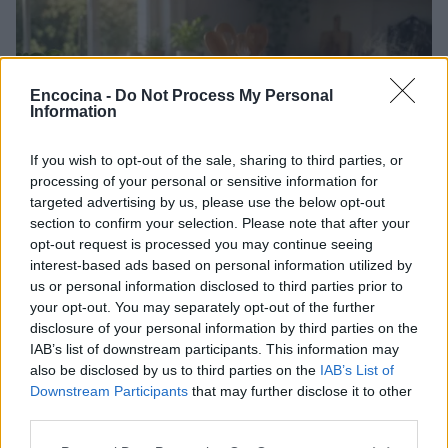
Encocina -
Do Not Process My Personal
Information
If you wish to opt-out of the sale, sharing to third parties, or
processing of your personal or sensitive information for
targeted advertising by us, please use the below opt-out
section to confirm your selection. Please note that after your
opt-out request is processed you may continue seeing
Plan de comidas semanal con recetas rápidas y
interest-based ads based on personal information utilized by
económicas
us or personal information disclosed to third parties prior to
Diego Romero · 5 Ago 2026
your opt-out. You may separately opt-out of the further
disclosure of your personal information by third parties on the
RECETAS
IAB’s list of downstream participants. This information may
also be disclosed by us to third parties on the
IAB’s List of
Downstream Participants
that may further disclose it to other
third parties.
Please note that this website/app uses one or more Google