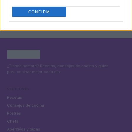
5
Cómo preparar una salmorreta perfecta para arroces
exquisitos
CONFIRM
¿Tienes hambre? Recetas, consejos de cocina y guías
para cocinar mejor cada día.
SECCIONES
Recetas
Consejos de cocina
Postres
Chefs
Aperitivos y tapas