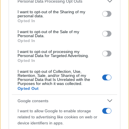
Personal Data Processing Opt Outs
services and may gather and store information including but
not limited to your visit or usage behaviour. You may click to
I want to opt-out of the Sharing of my
personal data.
grant or deny consent to Google and its third-party tags to
Opted In
use your data for below specified purposes in below Google
consent section.
I want to opt-out of the Sale of my
Personal Data.
Opted In
Aguacate en la cocina: 10 recetas rápidas y deliciosas
I want to opt-out of processing my
Personal Data for Targeted Advertising.
Lucía Fernández · 4 Ago 2026
Opted In
RECETAS
I want to opt-out of Collection, Use,
Retention, Sale, and/or Sharing of my
Personal Data that Is Unrelated with the
Purposes for which it was collected.
Opted Out
Google consents
I want to allow Google to enable storage
related to advertising like cookies on web or
device identifiers in apps.