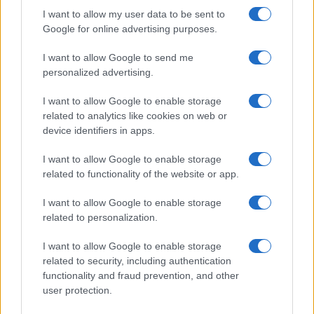
I want to allow my user data to be sent to
Google for online advertising purposes.
Cómo preparar una salmorreta perfecta para arroces
I want to allow Google to send me
exquisitos
personalized advertising.
María Vázquez · 1 Ago 2026
I want to allow Google to enable storage
related to analytics like cookies on web or
device identifiers in apps.
MÁS LEÍDOS
I want to allow Google to enable storage
1
Cinco destinos gastronómicos para disfrutar del
related to functionality of the website or app.
verano
I want to allow Google to enable storage
2
Cómo hacer sushi de oreo: ingredientes y preparación
related to personalization.
3
Pasta a la Montecarlo: la receta original, cremosa y
I want to allow Google to enable storage
sabrosa
related to security, including authentication
functionality and fraud prevention, and other
4
Lunchables presenta su innovador sándwich PB&J
user protection.
dippable