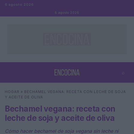
Saltar al contenido
6 agosto 2026
6 agosto 2026
⌕
×
⌕
HOGAR
»
BECHAMEL VEGANA: RECETA CON LECHE DE SOJA
Buscar
Y ACEITE DE OLIVA
Bechamel vegana: receta con
leche de soja y aceite de oliva
Cómo hacer bechamel de soja vegana sin leche ni