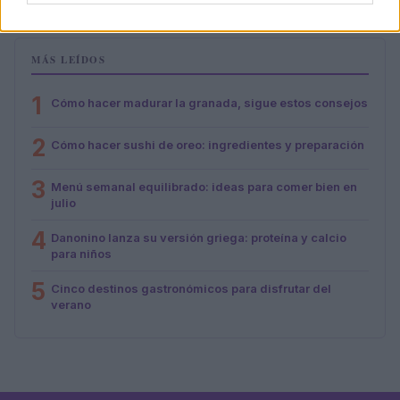
MÁS LEÍDOS
1
Cómo hacer madurar la granada, sigue estos consejos
2
Cómo hacer sushi de oreo: ingredientes y preparación
3
Menú semanal equilibrado: ideas para comer bien en
julio
4
Danonino lanza su versión griega: proteína y calcio
para niños
5
Cinco destinos gastronómicos para disfrutar del
verano