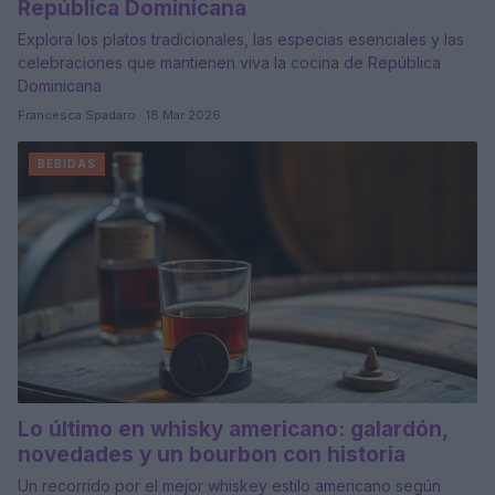
República Dominicana
Explora los platos tradicionales, las especias esenciales y las
celebraciones que mantienen viva la cocina de República
Dominicana
Francesca Spadaro · 18 Mar 2026
BEBIDAS
Lo último en whisky americano: galardón,
novedades y un bourbon con historia
Un recorrido por el mejor whiskey estilo americano según