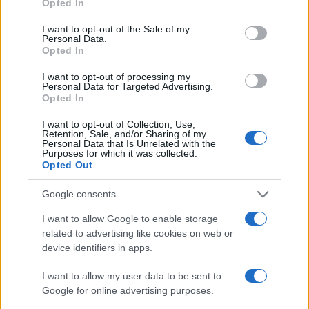
Opted In
use your data for below specified purposes in below Google
consent section.
I want to opt-out of the Sale of my
Personal Data.
Todo lo que necesitas saber sobre
Opted In
Masterchef México
I want to opt-out of processing my
Conoce todos los secretos y detalles de Masterchef México
Personal Data for Targeted Advertising.
en nuestra guía completa.
Opted In
Francesca Spadaro · 29 Oct 2025
I want to opt-out of Collection, Use,
Retention, Sale, and/or Sharing of my
Personal Data that Is Unrelated with the
CONSEJOS DE COCINA
Purposes for which it was collected.
Opted Out
Google consents
I want to allow Google to enable storage
related to advertising like cookies on web or
device identifiers in apps.
I want to allow my user data to be sent to
Google for online advertising purposes.