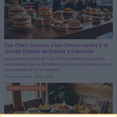
Top Chef: Conoce a los Concursantes y al
Jurado Estelar de Dulces y Famosos
La nueva temporada de Top Chef presenta a reconocidas
celebridades que se enfrentarán en un emocionante concurso
para convertirse en los mejores…
Francesca Spadaro · 29 Nov 2025
CONSEJOS DE COCINA