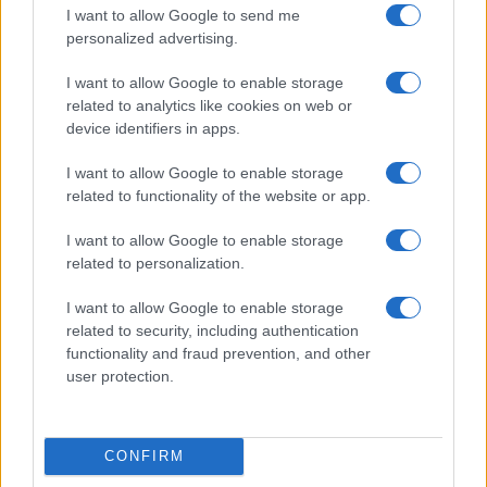
Pepe Rodríguez: La Transformación de
I want to allow Google to send me
Futbolista a Chef Galardonado con Estrella
personalized advertising.
Michelin
Pepe Rodríguez: Chef Innovador y Apasionado de la
I want to allow Google to enable storage
Gastronomía Pepe Rodríguez, un chef autodidacta y
related to analytics like cookies on web or
apasionado, revela su fascinante trayectoria en el…
device identifiers in apps.
Francesca Spadaro · 29 Oct 2025
I want to allow Google to enable storage
related to functionality of the website or app.
I want to allow Google to enable storage
related to personalization.
I want to allow Google to enable storage
related to security, including authentication
functionality and fraud prevention, and other
user protection.
CONFIRM