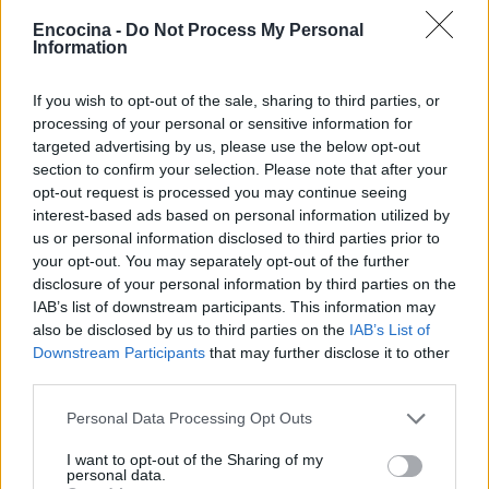
Encocina -
Do Not Process My Personal
Information
If you wish to opt-out of the sale, sharing to third parties, or
processing of your personal or sensitive information for
Descubre la Rica y Variada Gastronomía de
targeted advertising by us, please use the below opt-out
Estados Unidos
section to confirm your selection. Please note that after your
opt-out request is processed you may continue seeing
Descubre la rica diversidad de sabores de la cocina
interest-based ads based on personal information utilized by
estadounidense.
us or personal information disclosed to third parties prior to
Francesca Spadaro · 8 Nov 2025
your opt-out. You may separately opt-out of the further
disclosure of your personal information by third parties on the
CONSEJOS DE COCINA
IAB’s list of downstream participants. This information may
also be disclosed by us to third parties on the
IAB’s List of
Downstream Participants
that may further disclose it to other
third parties.
Please note that this website/app uses one or more Google
Personal Data Processing Opt Outs
services and may gather and store information including but
not limited to your visit or usage behaviour. You may click to
I want to opt-out of the Sharing of my
personal data.
grant or deny consent to Google and its third-party tags to