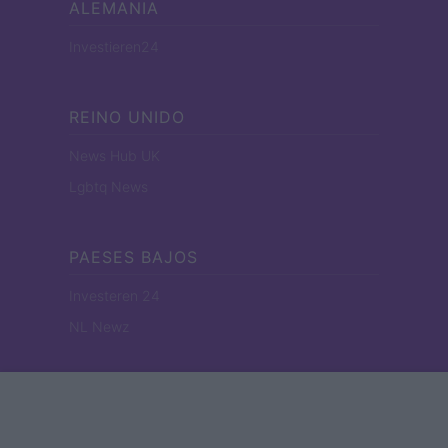
ALEMANIA
Investieren24
REINO UNIDO
News Hub UK
Lgbtq News
PAESES BAJOS
Investeren 24
NL Newz