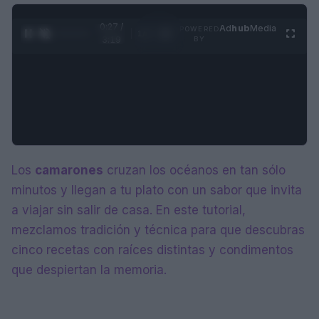
0:28 /
Ad
hub
Media
POWERED
1
/
4
3:19
BY
Los
camarones
cruzan los océanos en tan sólo
minutos y llegan a tu plato con un sabor que invita
a viajar sin salir de casa. En este tutorial,
mezclamos tradición y técnica para que descubras
cinco recetas con raíces distintas y condimentos
que despiertan la memoria.