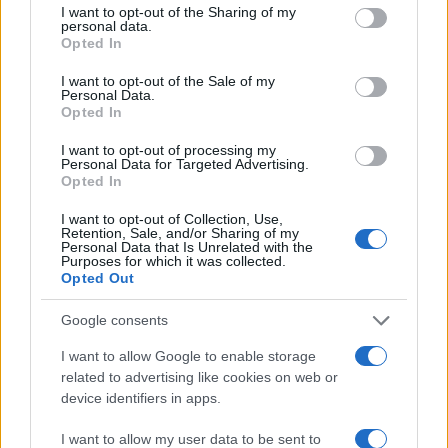
not limited to your visit or usage behaviour. You may click to
I want to opt-out of the Sharing of my
personal data.
grant or deny consent to Google and its third-party tags to
Opted In
use your data for below specified purposes in below Google
consent section.
I want to opt-out of the Sale of my
Personal Data.
Opted In
I want to opt-out of processing my
Personal Data for Targeted Advertising.
Opted In
I want to opt-out of Collection, Use,
Retention, Sale, and/or Sharing of my
Personal Data that Is Unrelated with the
Purposes for which it was collected.
Opted Out
Sigue leyendo
Google consents
I want to allow Google to enable storage
RECETAS
related to advertising like cookies on web or
device identifiers in apps.
I want to allow my user data to be sent to