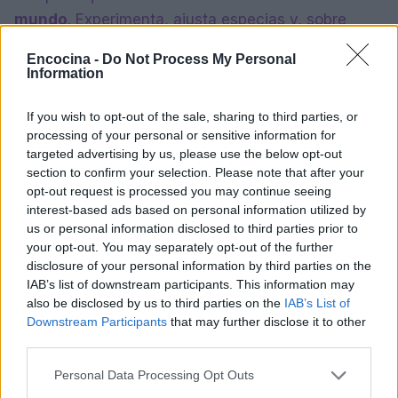
mundo
. Experimenta, ajusta especias y, sobre
todo, ¡disfruta del proceso!
Encocina -
Do Not Process My Personal
Information
If you wish to opt-out of the sale, sharing to third parties, or
AUTOR
Lucía Fernández
processing of your personal or sensitive information for
targeted advertising by us, please use the below opt-out
Lucía Fernández cubre la escena
section to confirm your selection. Please note that after your
gastronómica española y latinoamericana:
opt-out request is processed you may continue seeing
nuevas aperturas, tendencias, perfiles de
interest-based ads based on personal information utilized by
chefs y cocina de mercado.
us or personal information disclosed to third parties prior to
your opt-out. You may separately opt-out of the further
disclosure of your personal information by third parties on the
IAB’s list of downstream participants. This information may
also be disclosed by us to third parties on the
IAB’s List of
Downstream Participants
that may further disclose it to other
third parties.
Please note that this website/app uses one or more Google
Personal Data Processing Opt Outs
services and may gather and store information including but