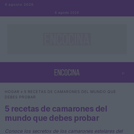
Saltar al contenido
6 agosto 2026
6 agosto 2026
⌕
×
⌕
HOGAR
»
5 RECETAS DE CAMARONES DEL MUNDO QUE
Buscar
DEBES PROBAR
5 recetas de camarones del
mundo que debes probar
Conoce los secretos de los camarones estelares del