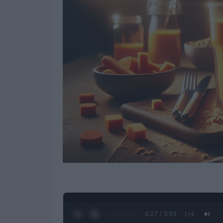
0:28 / 3:55
1
/
4