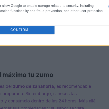
o allow Google to enable storage related to security, including
cation functionality and fraud prevention, and other user protection.
CONFIRM
al máximo tu zumo
tes del
zumo de zanahoria
, es recomendable
prepararlo. Sin embargo, si necesitas
ico y consúmelo dentro de las 24 horas. Más allá
erder sus propiedades y su sabor se verá