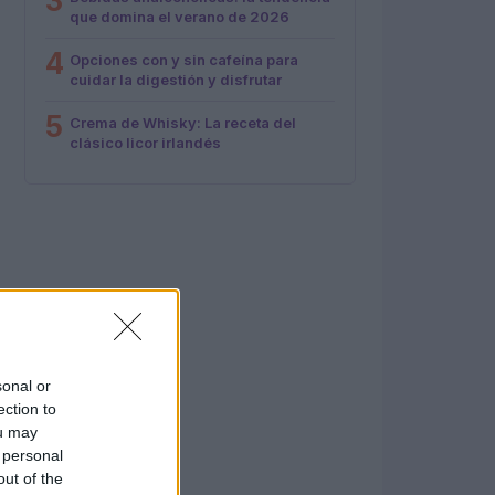
3
que domina el verano de 2026
4
Opciones con y sin cafeína para
cuidar la digestión y disfrutar
5
Crema de Whisky: La receta del
clásico licor irlandés
sonal or
ection to
ou may
 personal
out of the