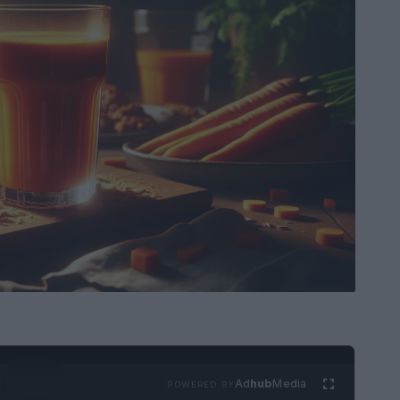
Ad
hub
Media
POWERED BY