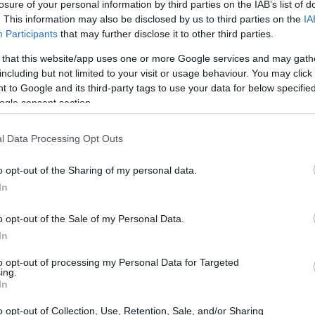
losure of your personal information by third parties on the IAB’s list of
. This information may also be disclosed by us to third parties on the
IA
Participants
that may further disclose it to other third parties.
 that this website/app uses one or more Google services and may gath
including but not limited to your visit or usage behaviour. You may click 
 to Google and its third-party tags to use your data for below specifi
ogle consent section.
ante, el
zumo de zanahoria casero
es una
liciosa, sino que también está repleta de
l Data Processing Opt Outs
u salud. Prepararlo en casa es sencillo y te
o opt-out of the Sharing of my personal data.
s añadidos que suelen encontrarse en los zumos
In
o opt-out of the Sale of my Personal Data.
anahoria
In
to opt-out of processing my Personal Data for Targeted
 su vibrante color naranja, que proviene de los
ing.
In
erpo convierte en vitamina A. Esta vitamina es
o opt-out of Collection, Use, Retention, Sale, and/or Sharing