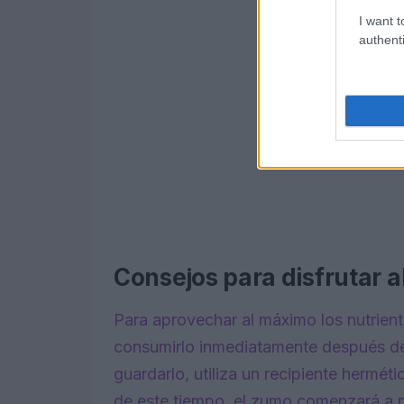
I want t
authenti
Consejos para disfrutar 
Para aprovechar al máximo los nutrien
consumirlo inmediatamente después de 
guardarlo, utiliza un recipiente hermét
de este tiempo, el zumo comenzará a p