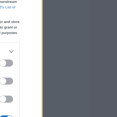
 downstream
B’s List of
er and store
to grant or
ed purposes