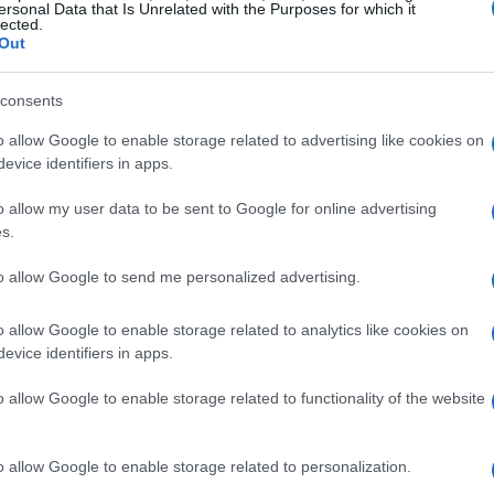
cular, así como para cuidar la piel y fortalecer
ersonal Data that Is Unrelated with the Purposes for which it
lected.
ibre, un ingrediente que puedes añadir, mejora la
Out
amatorias. Por otro lado, el zumo de limón
 reforzar las defensas del organismo.
consents
o allow Google to enable storage related to advertising like cookies on
oso zumo de zanahoria
evice identifiers in apps.
o allow my user data to be sent to Google for online advertising
muy fácil. Solo necesitas zanahorias frescas, un
s.
a pelando y picando las zanahorias, luego
to allow Google to send me personalized advertising.
gibre. Mezcla todos los ingredientes en una
 Puedes colar el zumo si prefieres una textura
o allow Google to enable storage related to analytics like cookies on
r más fibra.
evice identifiers in apps.
o allow Google to enable storage related to functionality of the website
o allow Google to enable storage related to personalization.