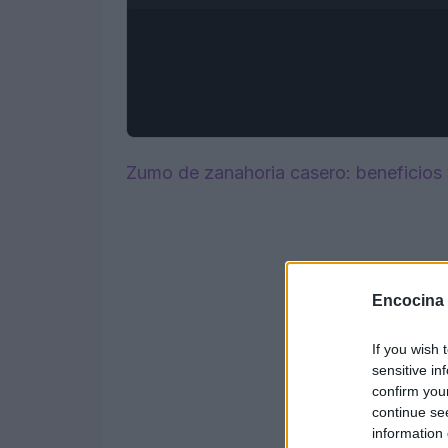
Zumo de zanahoria casero: beneficios y 
Encocina
If you wish 
sensitive in
confirm you
continue se
information 