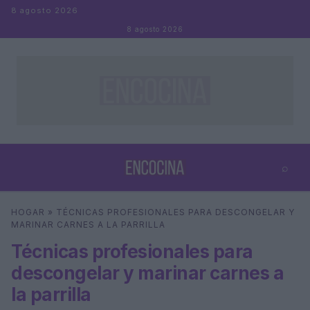
Saltar al contenido
8 agosto 2026
8 agosto 2026
⌕
×
⌕
HOGAR
»
TÉCNICAS PROFESIONALES PARA DESCONGELAR Y
Buscar
MARINAR CARNES A LA PARRILLA
Técnicas profesionales para
descongelar y marinar carnes a
la parrilla