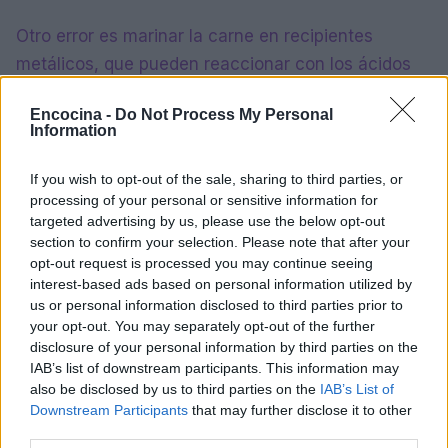
Otro error es marinar la carne en recipientes
metálicos, que pueden reaccionar con los ácidos
del marinado y alterar el sabor. Utilizar recipientes
Encocina -
Do Not Process My Personal
de vidrio o plástico es una mejor opción. Además,
Information
no se debe reutilizar el marinado crudo después de
haber estado en contacto con la carne sin hervirlo
If you wish to opt-out of the sale, sharing to third parties, or
processing of your personal or sensitive information for
primero.
targeted advertising by us, please use the below opt-out
section to confirm your selection. Please note that after your
Finalmente, es crucial no perforar la carne con un
opt-out request is processed you may continue seeing
termómetro más de una vez, ya que esto puede
interest-based ads based on personal information utilized by
liberar los jugos y secar la carne. Insertar el
us or personal information disclosed to third parties prior to
your opt-out. You may separately opt-out of the further
termómetro una sola vez en la parte más gruesa
disclosure of your personal information by third parties on the
de la carne es la práctica recomendada.
IAB’s list of downstream participants. This information may
also be disclosed by us to third parties on the
IAB’s List of
Dominar las técnicas de descongelación y
Downstream Participants
that may further disclose it to other
third parties.
marinado es esencial para lograr carnes a la