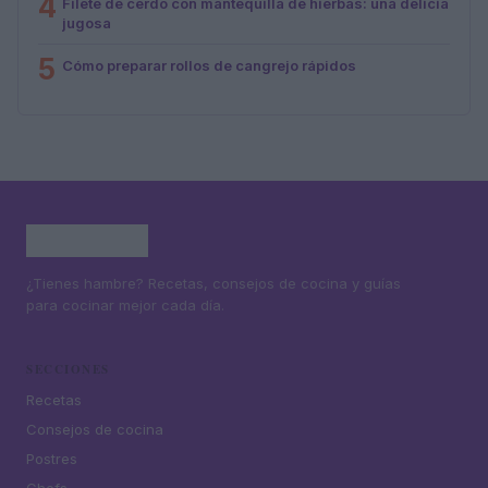
4
Filete de cerdo con mantequilla de hierbas: una delicia
jugosa
5
Cómo preparar rollos de cangrejo rápidos
¿Tienes hambre? Recetas, consejos de cocina y guías
para cocinar mejor cada día.
SECCIONES
Recetas
Consejos de cocina
Postres