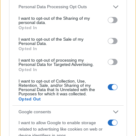
parrilla perfectamente cocinadas, jugosas y con
Please note that this website/app uses one or more Google
Personal Data Processing Opt Outs
services and may gather and store information including but
una costra dorada. Siguiendo estas buenas
not limited to your visit or usage behaviour. You may click to
I want to opt-out of the Sharing of my
prácticas, se puede asegurar la seguridad
personal data.
grant or deny consent to Google and its third-party tags to
Opted In
alimentaria y la calidad del plato, satisfaciendo
use your data for below specified purposes in below Google
consent section.
incluso a los paladares más exigentes.
I want to opt-out of the Sale of my
Personal Data.
Opted In
I want to opt-out of processing my
Personal Data for Targeted Advertising.
AUTOR
Opted In
Lucía Fernández
Lucía Fernández cubre la escena
I want to opt-out of Collection, Use,
Retention, Sale, and/or Sharing of my
gastronómica española y latinoamericana:
Personal Data that Is Unrelated with the
nuevas aperturas, tendencias, perfiles de
Purposes for which it was collected.
chefs y cocina de mercado.
Opted Out
Google consents
I want to allow Google to enable storage
related to advertising like cookies on web or
device identifiers in apps.