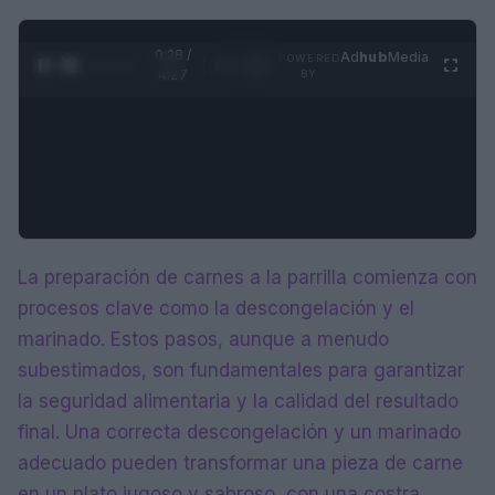
0:28 /
Ad
hub
Media
POWERED
1
/
4
4:27
BY
La preparación de carnes a la parrilla comienza con
procesos clave como la descongelación y el
marinado. Estos pasos, aunque a menudo
subestimados, son fundamentales para garantizar
la seguridad alimentaria y la calidad del resultado
final. Una correcta descongelación y un marinado
adecuado pueden transformar una pieza de carne
en un plato jugoso y sabroso, con una costra