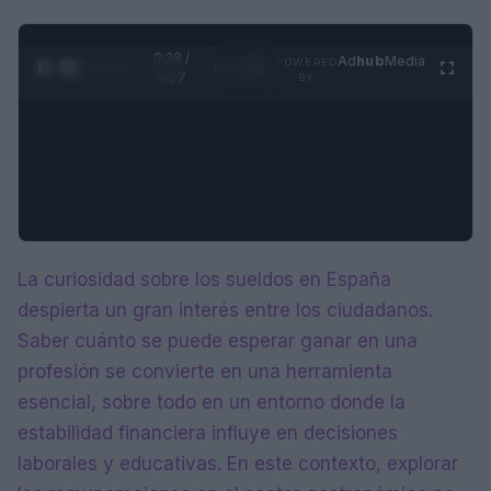
0:29 /
Ad
hub
Media
POWERED
1
/
4
4:27
BY
La curiosidad sobre los sueldos en España
despierta un gran interés entre los ciudadanos.
Saber cuánto se puede esperar ganar en una
profesión se convierte en una herramienta
esencial, sobre todo en un entorno donde la
estabilidad financiera influye en decisiones
laborales y educativas. En este contexto, explorar