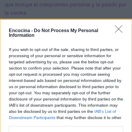
que incluye el compromiso personal y la pasión por
la cocina.
Encocina -
Do Not Process My Personal
Information
AUTOR
Roberta Bonaventura
If you wish to opt-out of the sale, sharing to third parties, or
Roberta Bonaventura estuvo en el lugar del
processing of your personal or sensitive information for
derrumbe de un muelle genovés para
targeted advertising by us, please use the below opt-out
coordinar la cobertura en directo,
section to confirm your selection. Please note that after your
defendiendo una línea editorial de inmediatez
opt-out request is processed you may continue seeing
verificada. Corresponsal de breaking news,
interest-based ads based on personal information utilized by
lleva consigo un detalle personal: una placa
us or personal information disclosed to third parties prior to
recibida en la sala de prensa del Porto Antico.
your opt-out. You may separately opt-out of the further
disclosure of your personal information by third parties on the
IAB’s list of downstream participants. This information may
also be disclosed by us to third parties on the
IAB’s List of
Downstream Participants
that may further disclose it to other
third parties.