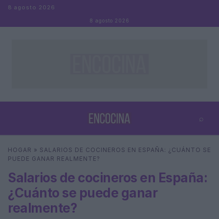
Saltar al contenido
8 agosto 2026
8 agosto 2026
⌕
×
⌕
HOGAR
»
SALARIOS DE COCINEROS EN ESPAÑA: ¿CUÁNTO SE
Buscar
PUEDE GANAR REALMENTE?
Salarios de cocineros en España:
¿Cuánto se puede ganar
realmente?