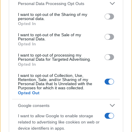
Please note that this website/app uses one or more Google
Personal Data Processing Opt Outs
services and may gather and store information including but
not limited to your visit or usage behaviour. You may click to
I want to opt-out of the Sharing of my
personal data.
grant or deny consent to Google and its third-party tags to
Opted In
use your data for below specified purposes in below Google
consent section.
I want to opt-out of the Sale of my
Personal Data.
Opted In
I want to opt-out of processing my
Personal Data for Targeted Advertising.
Opted In
I want to opt-out of Collection, Use,
Retention, Sale, and/or Sharing of my
Personal Data that Is Unrelated with the
Purposes for which it was collected.
Opted Out
Google consents
Sigue leyendo
I want to allow Google to enable storage
related to advertising like cookies on web or
CONSEJOS DE COCINA
device identifiers in apps.