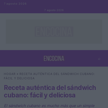
Saltar al contenido
7 agosto 2026
7 agosto 2026
⌕
×
⌕
HOGAR
»
RECETA AUTÉNTICA DEL SÁNDWICH CUBANO:
Buscar
FÁCIL Y DELICIOSA
Receta auténtica del sándwich
cubano: fácil y deliciosa
El sándwich cubano es mucho más que un simple