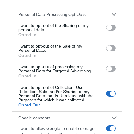
third parties.
Please note that this website/app uses one or more Google
Personal Data Processing Opt Outs
services and may gather and store information including but
not limited to your visit or usage behaviour. You may click to
I want to opt-out of the Sharing of my
personal data.
grant or deny consent to Google and its third-party tags to
Opted In
use your data for below specified purposes in below Google
consent section.
I want to opt-out of the Sale of my
Personal Data.
Opted In
I want to opt-out of processing my
Personal Data for Targeted Advertising.
Opted In
I want to opt-out of Collection, Use,
Retention, Sale, and/or Sharing of my
Personal Data that Is Unrelated with the
Purposes for which it was collected.
Opted Out
Google consents
I want to allow Google to enable storage
Sigue leyendo