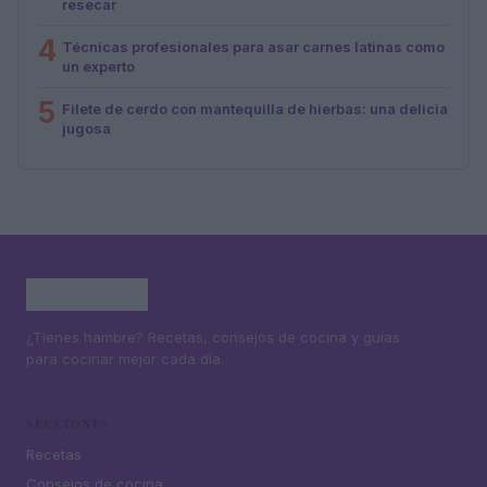
resecar
4
Técnicas profesionales para asar carnes latinas como
un experto
5
Filete de cerdo con mantequilla de hierbas: una delicia
jugosa
¿Tienes hambre? Recetas, consejos de cocina y guías
para cocinar mejor cada día.
SECCIONES
Recetas
Consejos de cocina