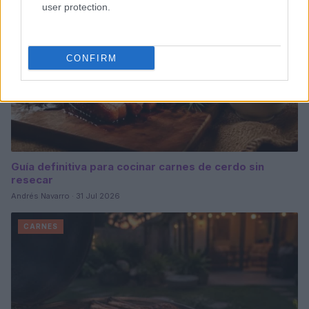
user protection.
CONFIRM
Guía definitiva para cocinar carnes de cerdo sin
resecar
Andrés Navarro · 31 Jul 2026
CARNES