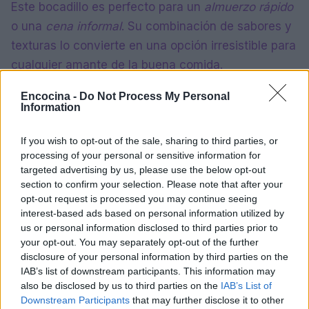
Este bocadillo es perfecto para un
almuerzo rápido
o una
cena informal
. Su combinación de sabores y
texturas lo convierte en una opción irresistible para
cualquier amante de la buena comida.
Encocina -
Do Not Process My Personal
Information
AUTOR
María Vázquez
If you wish to opt-out of the sale, sharing to third parties, or
processing of your personal or sensitive information for
María Vázquez, zaragozana de 38 años con
targeted advertising by us, please use the below opt-out
gafas y mirada analítica, rememora haber
section to confirm your selection. Please note that after your
cubierto la crecida del Ebro en 2015 desde la
opt-out request is processed you may continue seeing
ribera del Actur. Afirma la necesidad de rigor
interest-based ads based on personal information utilized by
y contexto en cada pieza; es licenciada en
us or personal information disclosed to third parties prior to
Historia por la Universidad de Zaragoza y
your opt-out. You may separately opt-out of the further
mantiene una columna semanal sobre vida
disclosure of your personal information by third parties on the
urbana y políticas públicas.
IAB’s list of downstream participants. This information may
also be disclosed by us to third parties on the
IAB’s List of
Downstream Participants
that may further disclose it to other