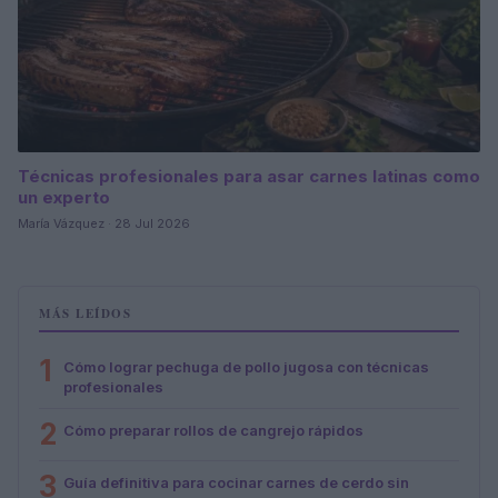
Técnicas profesionales para asar carnes latinas como
un experto
María Vázquez · 28 Jul 2026
MÁS LEÍDOS
1
Cómo lograr pechuga de pollo jugosa con técnicas
profesionales
2
Cómo preparar rollos de cangrejo rápidos
3
Guía definitiva para cocinar carnes de cerdo sin