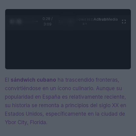
0:29 /
Ad
hub
Media
POWERED
1
/
4
3:09
BY
El
sándwich cubano
ha trascendido fronteras,
convirtiéndose en un ícono culinario. Aunque su
popularidad en España es relativamente reciente,
su historia se remonta a principios del siglo XX en
Estados Unidos, específicamente en la ciudad de
Ybor City, Florida.