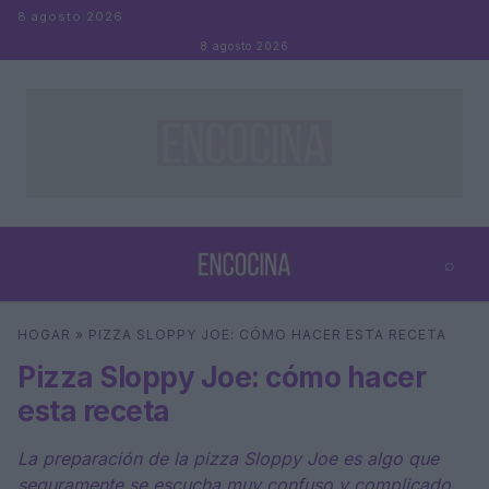
Saltar al contenido
8 agosto 2026
8 agosto 2026
⌕
×
⌕
HOGAR
»
PIZZA SLOPPY JOE: CÓMO HACER ESTA RECETA
Buscar
Pizza Sloppy Joe: cómo hacer
esta receta
La preparación de la pizza Sloppy Joe es algo que
seguramente se escucha muy confuso y complicado,