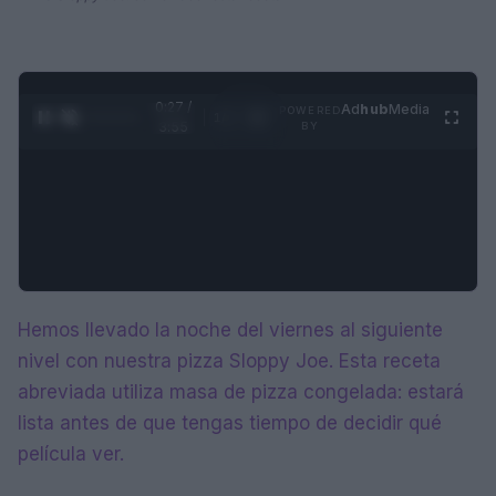
0:28 /
Ad
hub
Media
POWERED
1
/
4
3:55
BY
Hemos llevado la noche del viernes al siguiente
nivel con nuestra pizza Sloppy Joe. Esta receta
abreviada utiliza masa de pizza congelada: estará
lista antes de que tengas tiempo de decidir qué
película ver.