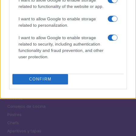
5
Cómo lograr alveolos espectaculares y aromas
related to functionality of the website or app.
intensos en tus masas
I want to allow Google to enable storage
related to personalization.
I want to allow Google to enable storage
related to security, including authentication
functionality and fraud prevention, and other
user protection.
¿Tienes hambre? Recetas, consejos de cocina y guías
para cocinar mejor cada día.
CONFIRM
SECCIONES
Recetas
Consejos de cocina
Postres
Chefs
Aperitivos y tapas