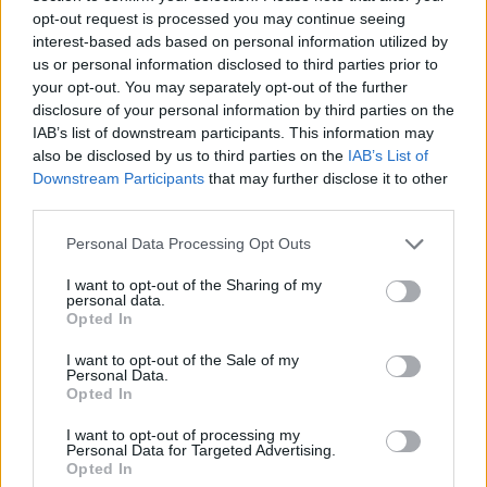
opt-out request is processed you may continue seeing
interest-based ads based on personal information utilized by
us or personal information disclosed to third parties prior to
your opt-out. You may separately opt-out of the further
disclosure of your personal information by third parties on the
IAB’s list of downstream participants. This information may
Cómo crear y mantener un starter para pizzas y
also be disclosed by us to third parties on the
IAB’s List of
pastas perfectas
Downstream Participants
that may further disclose it to other
Diego Romero · 6 Ago 2026
third parties.
Please note that this website/app uses one or more Google
Personal Data Processing Opt Outs
PASTAS Y PIZZAS
services and may gather and store information including but
not limited to your visit or usage behaviour. You may click to
I want to opt-out of the Sharing of my
personal data.
grant or deny consent to Google and its third-party tags to
Opted In
use your data for below specified purposes in below Google
consent section.
I want to opt-out of the Sale of my
Personal Data.
Opted In
I want to opt-out of processing my
Personal Data for Targeted Advertising.
Opted In