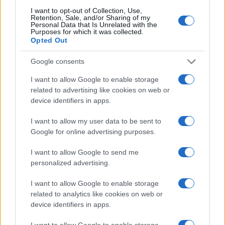
I want to opt-out of Collection, Use,
Retention, Sale, and/or Sharing of my
Personal Data that Is Unrelated with the
Receta fácil de pasta fría al pesto con pomodorini
Purposes for which it was collected.
para el verano
Opted Out
Andrés Navarro · 6 Ago 2026
Google consents
I want to allow Google to enable storage
MÁS LEÍDOS
related to advertising like cookies on web or
device identifiers in apps.
1
Pasta con calabaza y feta: una receta de otoño sencilla
I want to allow my user data to be sent to
y sabrosa
Google for online advertising purposes.
2
Delicioso risotto de tomate y mozzarella para disfrutar
en casa
I want to allow Google to send me
personalized advertising.
3
Cómo involucrar a los niños en la cocina de pastas y
pizzas
I want to allow Google to enable storage
related to analytics like cookies on web or
4
Cómo cocinar pasta al dente sin aceite: proporciones,
device identifiers in apps.
sal y tiempos
I want to allow Google to enable storage