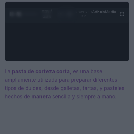
0:28 /
Ad
hub
Media
POWERED
1
/
4
3:55
BY
La
pasta de corteza corta,
es una base
ampliamente utilizada para preparar diferentes
tipos de dulces, desde galletas, tartas, y pasteles
hechos de
manera
sencilla y siempre a mano.