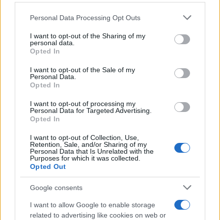
Please note that this website/app uses one or more Google
Personal Data Processing Opt Outs
services and may gather and store information including but
not limited to your visit or usage behaviour. You may click to
I want to opt-out of the Sharing of my
personal data.
grant or deny consent to Google and its third-party tags to
Opted In
use your data for below specified purposes in below Google
consent section.
I want to opt-out of the Sale of my
Personal Data.
Opted In
I want to opt-out of processing my
Trucos de cocina tradicionales para platos deliciosos
Personal Data for Targeted Advertising.
y rápidos
Opted In
Diego Romero · 3 Ago 2026
I want to opt-out of Collection, Use,
Retention, Sale, and/or Sharing of my
CONSEJOS DE COCINA
Personal Data that Is Unrelated with the
Purposes for which it was collected.
Opted Out
Google consents
I want to allow Google to enable storage
related to advertising like cookies on web or