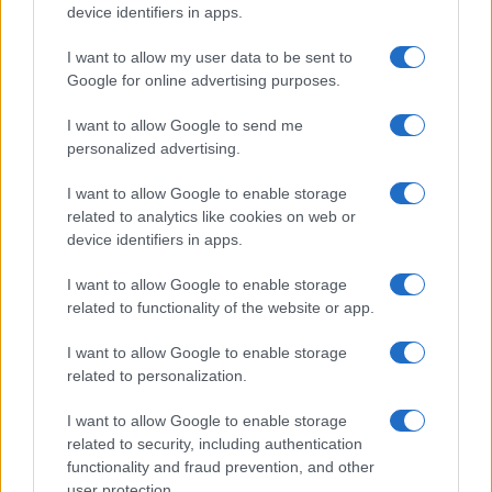
device identifiers in apps.
I want to allow my user data to be sent to
Google for online advertising purposes.
I want to allow Google to send me
Descubre la riqueza culinaria de Hidalgo en el festival
personalized advertising.
Sabor a Hidalgo
I want to allow Google to enable storage
María Vázquez · 2 Ago 2026
related to analytics like cookies on web or
device identifiers in apps.
MÁS LEÍDOS
I want to allow Google to enable storage
related to functionality of the website or app.
1
Cómo hacer madurar la granada, sigue estos consejos
I want to allow Google to enable storage
related to personalization.
2
Descubre la historia y la receta del pollo broaster
peruano
I want to allow Google to enable storage
related to security, including authentication
3
Cómo organizar la cocina: consejos prácticos para
functionality and fraud prevention, and other
maximizar el espacio y la eficiencia
user protection.