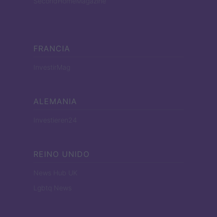
SecondHomeMagazine
FRANCIA
InvestirMag
ALEMANIA
Investieren24
REINO UNIDO
News Hub UK
Lgbtq News