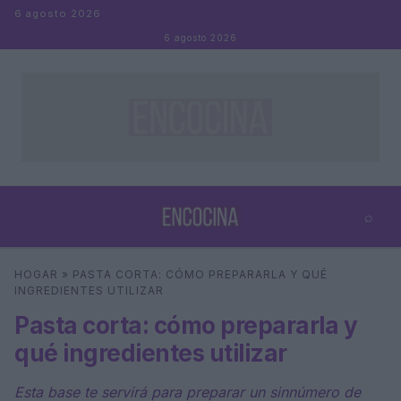
Saltar al contenido
6 agosto 2026
6 agosto 2026
⌕
×
⌕
HOGAR
»
PASTA CORTA: CÓMO PREPARARLA Y QUÉ
Buscar
INGREDIENTES UTILIZAR
Pasta corta: cómo prepararla y
qué ingredientes utilizar
Esta base te servirá para preparar un sinnúmero de