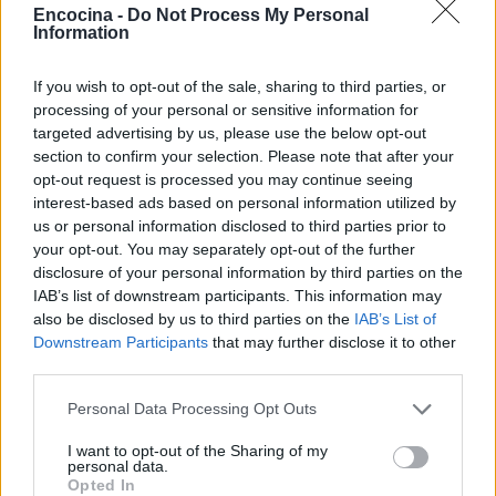
cubierto la crecida del Ebro en 2015 desde la
Encocina -
Do Not Process My Personal
ribera del Actur. Afirma la necesidad de rigor
Information
y contexto en cada pieza; es licenciada en
Historia por la Universidad de Zaragoza y
If you wish to opt-out of the sale, sharing to third parties, or
mantiene una columna semanal sobre vida
processing of your personal or sensitive information for
urbana y políticas públicas.
targeted advertising by us, please use the below opt-out
section to confirm your selection. Please note that after your
opt-out request is processed you may continue seeing
interest-based ads based on personal information utilized by
us or personal information disclosed to third parties prior to
your opt-out. You may separately opt-out of the further
disclosure of your personal information by third parties on the
IAB’s list of downstream participants. This information may
also be disclosed by us to third parties on the
IAB’s List of
Downstream Participants
that may further disclose it to other
third parties.
Please note that this website/app uses one or more Google
Personal Data Processing Opt Outs
services and may gather and store information including but
not limited to your visit or usage behaviour. You may click to
I want to opt-out of the Sharing of my
personal data.
grant or deny consent to Google and its third-party tags to
Opted In