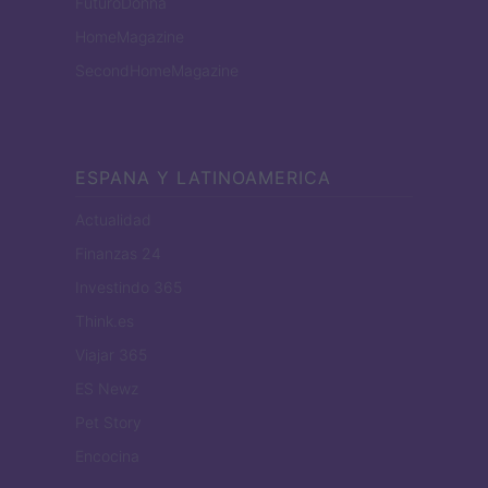
FuturoDonna
HomeMagazine
SecondHomeMagazine
ESPANA Y LATINOAMERICA
Actualidad
Finanzas 24
Investindo 365
Think.es
Viajar 365
ES Newz
Pet Story
Encocina