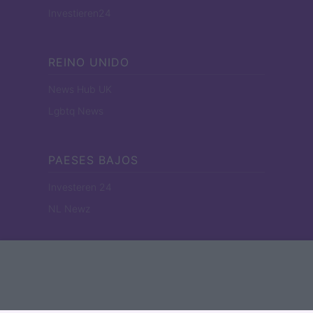
Investieren24
REINO UNIDO
News Hub UK
Lgbtq News
PAESES BAJOS
Investeren 24
NL Newz