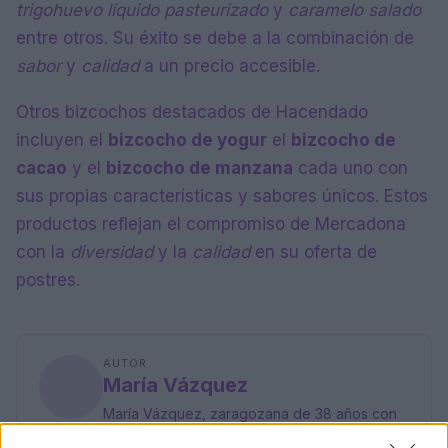
trigo
huevo líquido pasteurizado
y
caramelo salado
entre otros. Su éxito se debe a la combinación de
sabor
y
calidad
a un precio accesible.
Otros bizcochos destacados de Hacendado
incluyen el
bizcocho de yogur
el
bizcocho de
cacao
y el
bizcocho de manzana
cada uno con
sus propias características y sabores únicos. Estos
productos reflejan el compromiso de Mercadona
con la
diversidad
y la
calidad
en su oferta de
postres.
AUTOR
María Vázquez
María Vázquez, zaragozana de 38 años con
gafas y mirada analítica, rememora haber