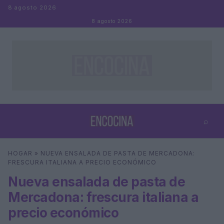
Saltar al contenido
8 agosto 2026
8 agosto 2026
⌕
×
⌕
HOGAR
»
NUEVA ENSALADA DE PASTA DE MERCADONA:
Buscar
FRESCURA ITALIANA A PRECIO ECONÓMICO
Nueva ensalada de pasta de
Mercadona: frescura italiana a
precio económico