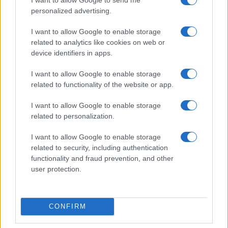
personalized advertising.
Cómo involucrar a los niños en la cocina de pastas y
I want to allow Google to enable storage
pizzas
related to analytics like cookies on web or
device identifiers in apps.
Diego Romero · 7 Ago 2026
I want to allow Google to enable storage
PASTAS Y PIZZAS
related to functionality of the website or app.
I want to allow Google to enable storage
related to personalization.
I want to allow Google to enable storage
related to security, including authentication
functionality and fraud prevention, and other
user protection.
CONFIRM
Cómo crear y mantener un starter para pizzas y
pastas perfectas