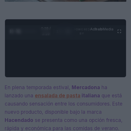
0:28 /
Ad
hub
Media
POWERED
1
/
4
3:19
BY
En plena temporada estival,
Mercadona
ha
lanzado una
ensalada de pasta
italiana
que está
causando sensación entre los consumidores. Este
nuevo producto, disponible bajo la marca
Hacendado
se presenta como una opción fresca,
rápida y económica para las comidas de verano.