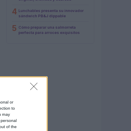
4
Lunchables presenta su innovador
sándwich PB&J dippable
5
Cómo preparar una salmorreta
perfecta para arroces exquisitos
sonal or
ection to
ou may
 personal
out of the