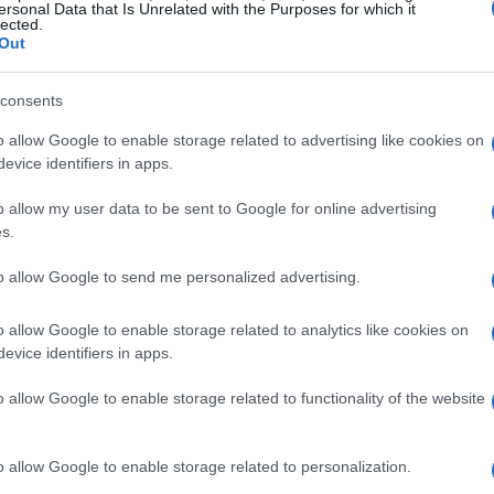
ersonal Data that Is Unrelated with the Purposes for which it
lected.
Out
s (puedes usar leche tradicional si lo prefieres)
consents
o allow Google to enable storage related to advertising like cookies on
evice identifiers in apps.
o allow my user data to be sent to Google for online advertising
s.
olo es saludable, sino que también aporta un
to allow Google to send me personalized advertising.
s. La mandarina, con su dulzura natural, se
ue picante del jengibre.
o allow Google to enable storage related to analytics like cookies on
evice identifiers in apps.
o allow Google to enable storage related to functionality of the website
 sencilla y no te llevará mucho tiempo. A
o allow Google to enable storage related to personalization.
: