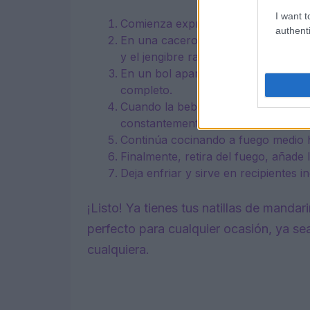
I want t
Comienza exprimiendo el jugo de la
authenti
En una cacerola, calienta la bebida
y el jengibre rallado.
En un bol aparte, mezcla la maicena
completo.
Cuando la bebida vegetal esté calie
constantemente para evitar grumos
Continúa cocinando a fuego medio h
Finalmente, retira del fuego, añade
Deja enfriar y sirve en recipientes in
¡Listo! Ya tienes tus natillas de mandari
perfecto para cualquier ocasión, ya se
cualquiera.