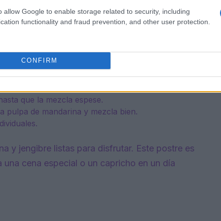
o allow Google to enable storage related to security, including
s mandarinas y reserva la pulpa.
cation functionality and fraud prevention, and other user protection.
 vegetal de almendras junto con el jugo de mandarina
 con un poco de agua fría hasta disolverla por
CONFIRM
nte, añade la maicena disuelta y remueve
.
asta que la mezcla espese.
 la pulpa de mandarina y mezcla bien.
dividuales.
na y jengibre listas para disfrutar. Este postre es
a una cena especial o un capricho en un día