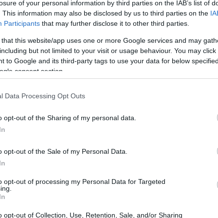
losure of your personal information by third parties on the IAB’s list of
s de mandarina y jengibre
. This information may also be disclosed by us to third parties on the
IA
Participants
that may further disclose it to other third parties.
de mandarina y jengibre, necesitarás los
 that this website/app uses one or more Google services and may gath
including but not limited to your visit or usage behaviour. You may click 
 to Google and its third-party tags to use your data for below specifi
ogle consent section.
l Data Processing Opt Outs
o opt-out of the Sharing of my personal data.
In
o opt-out of the Sale of my Personal Data.
In
to opt-out of processing my Personal Data for Targeted
ing.
In
o opt-out of Collection, Use, Retention, Sale, and/or Sharing