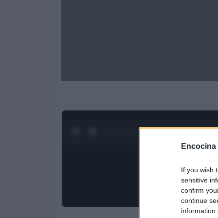
0:27 / 3:19
1
/
4
Encocina
If you wish 
sensitive in
confirm you
continue se
information 