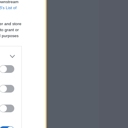
 downstream
B’s List of
er and store
to grant or
ed purposes