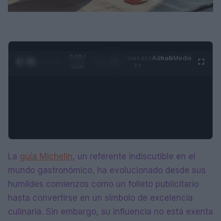
0:29 /
Ad
hub
Media
POWERED
1
/
4
3:19
BY
La
guía Michelin
, un referente indiscutible en el
mundo gastronómico, ha evolucionado desde sus
humildes comienzos como un folleto publicitario
hasta convertirse en un símbolo de excelencia
culinaria. Sin embargo, su influencia no está exenta