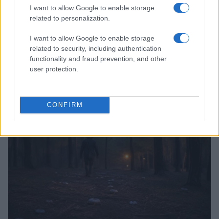
I want to allow Google to enable storage
related to personalization.
I want to allow Google to enable storage
related to security, including authentication
functionality and fraud prevention, and other
Explorando las similitudes y diferencias entre la
user protection.
gastronomía peruana y ecuatoriana
Lucía Fernández · 6 Ago 2026
CONFIRM
SALUD Y ALIMENTACIÓN