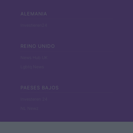
ALEMANIA
Investieren24
REINO UNIDO
News Hub UK
Lgbtq News
PAESES BAJOS
Investeren 24
NL Newz