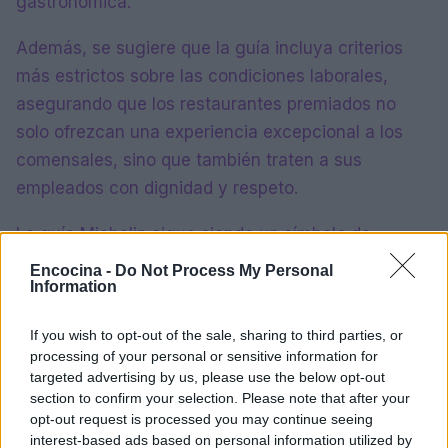
gastronómica.
Además, se sugiere que la guía incluya criterios
más estrictos sobre las condiciones laborales,
asegurando que los restaurantes premiados no
solo ofrezcan una experiencia excepcional a los
comensales, sino que también traten a sus
empleados con dignidad y respeto.
La guía Michelin sigue siendo un símbolo de
excelencia culinaria, pero su futuro dependerá de
Encocina -
Do Not Process My Personal
Information
su capacidad para adaptarse a las críticas y
promover una industria gastronómica más justa y
If you wish to opt-out of the sale, sharing to third parties, or
equitativa.
processing of your personal or sensitive information for
targeted advertising by us, please use the below opt-out
section to confirm your selection. Please note that after your
opt-out request is processed you may continue seeing
AUTOR
interest-based ads based on personal information utilized by