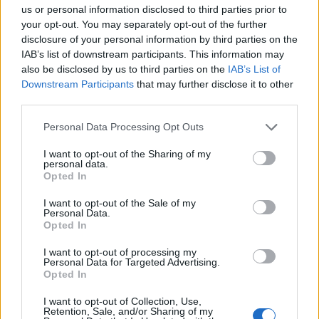
María Vázquez
us or personal information disclosed to third parties prior to
María Vázquez, zaragozana de 38 años con
your opt-out. You may separately opt-out of the further
gafas y mirada analítica, rememora haber
disclosure of your personal information by third parties on the
cubierto la crecida del Ebro en 2015 desde la
IAB’s list of downstream participants. This information may
ribera del Actur. Afirma la necesidad de rigor
also be disclosed by us to third parties on the
IAB’s List of
y contexto en cada pieza; es licenciada en
Downstream Participants
that may further disclose it to other
Historia por la Universidad de Zaragoza y
third parties.
mantiene una columna semanal sobre vida
Please note that this website/app uses one or more Google
Personal Data Processing Opt Outs
urbana y políticas públicas.
services and may gather and store information including but
not limited to your visit or usage behaviour. You may click to
I want to opt-out of the Sharing of my
personal data.
grant or deny consent to Google and its third-party tags to
Opted In
use your data for below specified purposes in below Google
consent section.
I want to opt-out of the Sale of my
Personal Data.
Opted In
I want to opt-out of processing my
Personal Data for Targeted Advertising.
Opted In
I want to opt-out of Collection, Use,
Retention, Sale, and/or Sharing of my