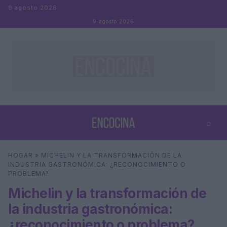
Saltar al contenido
9 agosto 2026
9 agosto 2026
⌕
×
⌕
HOGAR
»
MICHELIN Y LA TRANSFORMACIÓN DE LA
Buscar
INDUSTRIA GASTRONÓMICA: ¿RECONOCIMIENTO O
PROBLEMA?
Michelin y la transformación de
la industria gastronómica:
¿reconocimiento o problema?