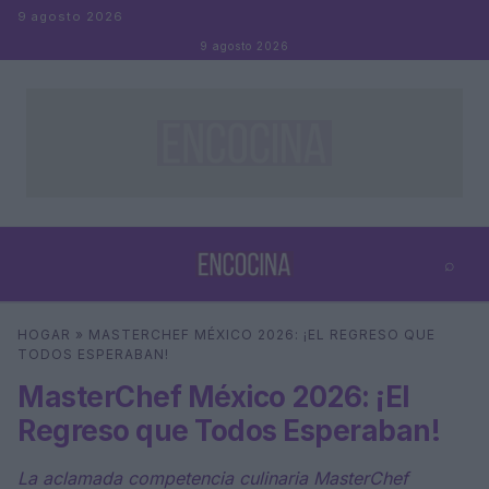
Saltar al contenido
9 agosto 2026
9 agosto 2026
⌕
×
⌕
HOGAR
»
MASTERCHEF MÉXICO 2026: ¡EL REGRESO QUE
Buscar
TODOS ESPERABAN!
MasterChef México 2026: ¡El
Regreso que Todos Esperaban!
La aclamada competencia culinaria MasterChef