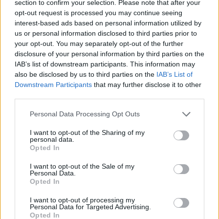
talento, creatividad y una profunda pasión por la
section to confirm your selection. Please note that after your
opt-out request is processed you may continue seeing
cocina asegurará que
MasterChef
continúe
interest-based ads based on personal information utilized by
siendo una joya en la televisión mexicana.
us or personal information disclosed to third parties prior to
your opt-out. You may separately opt-out of the further
disclosure of your personal information by third parties on the
IAB’s list of downstream participants. This information may
AUTOR
also be disclosed by us to third parties on the
IAB’s List of
Edoardo Vitali
Downstream Participants
that may further disclose it to other
Edoardo Vitali coordinó la cobertura de la
third parties.
remodelación del mercado de pescado de
Please note that this website/app uses one or more Google
Palermo, manteniendo la línea editorial sobre
Personal Data Processing Opt Outs
services and may gather and store information including but
transparencia fiscal. Jefe de redacción de
not limited to your visit or usage behaviour. You may click to
I want to opt-out of the Sharing of my
economía, aporta un enfoque pragmático y
personal data.
grant or deny consent to Google and its third-party tags to
un detalle personal: aún conserva cuadernos
Opted In
use your data for below specified purposes in below Google
de las reuniones en la Sala delle Lapidi.
consent section.
I want to opt-out of the Sale of my
Personal Data.
Opted In
I want to opt-out of processing my
Personal Data for Targeted Advertising.
Opted In