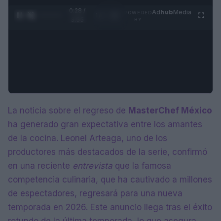
0:29 /
Ad
hub
Media
POWERED
1
/
4
3:55
BY
La noticia sobre el regreso de
MasterChef México
ha generado gran expectativa entre los amantes
de la cocina. Leonel Arteaga, uno de los
productores más destacados de la serie, confirmó
en una reciente
entrevista
que la famosa
competencia culinaria, que ha cautivado a millones
de espectadores, regresará para una nueva
temporada en 2026. Este anuncio llega tras el éxito
rotundo de la última temporada, lo que asegura