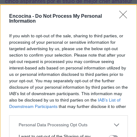
cinco aspirantes por el título de mejor chef amateur
de México y por el premio de 2,000,000 de pesos.
Encocina -
Do Not Process My Personal
Los jueces Zahie Téllez, Adrián Herrera y Poncho
Information
Cadena reiteran el incremento de las exigencias
técnicas hacia la fase final.
If you wish to opt-out of the sale, sharing to third parties, or
processing of your personal or sensitive information for
targeted advertising by us, please use the below opt-out
La noche deja como lección prioritaria la
section to confirm your selection. Please note that after your
importancia del desespinado y la revisión de
opt-out request is processed you may continue seeing
montaje
antes de servir, especialmente en
interest-based ads based on personal information utilized by
us or personal information disclosed to third parties prior to
proteínas delicadas. La producción sostiene el
your opt-out. You may separately opt-out of the further
ritmo del formato
24/7
con seguimiento continuo
disclosure of your personal information by third parties on the
del desempeño y pruebas que combinan tradición
IAB’s list of downstream participants. This information may
also be disclosed by us to third parties on the
IAB’s List of
mexicana y estándares de alta cocina.
Último
Downstream Participants
that may further disclose it to other
actualización: 8 julio 2026
.
third parties.
Please note that this website/app uses one or more Google
Personal Data Processing Opt Outs
services and may gather and store information including but
AUTOR
not limited to your visit or usage behaviour. You may click to
I want to opt-out of the Sharing of my