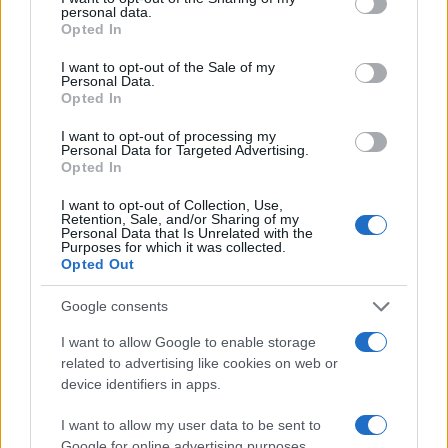
María Vázquez
personal data.
grant or deny consent to Google and its third-party tags to
Opted In
use your data for below specified purposes in below Google
María Vázquez, zaragozana de 38 años con
consent section.
gafas y mirada analítica, rememora haber
I want to opt-out of the Sale of my
Personal Data.
cubierto la crecida del Ebro en 2015 desde la
Opted In
ribera del Actur. Afirma la necesidad de rigor
y contexto en cada pieza; es licenciada en
I want to opt-out of processing my
Historia por la Universidad de Zaragoza y
Personal Data for Targeted Advertising.
Opted In
mantiene una columna semanal sobre vida
urbana y políticas públicas.
I want to opt-out of Collection, Use,
Retention, Sale, and/or Sharing of my
Personal Data that Is Unrelated with the
Purposes for which it was collected.
Opted Out
Google consents
I want to allow Google to enable storage
related to advertising like cookies on web or
device identifiers in apps.
I want to allow my user data to be sent to
Google for online advertising purposes.