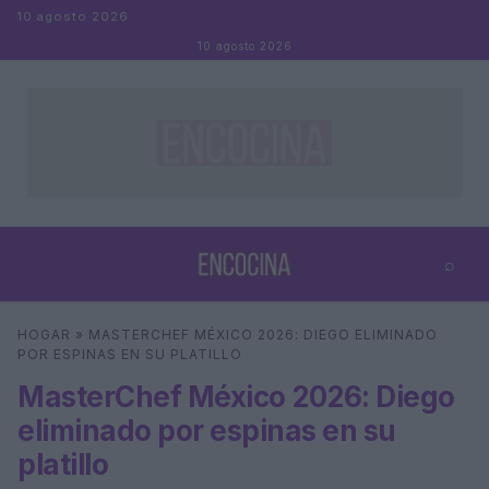
Saltar al contenido
10 agosto 2026
10 agosto 2026
⌕
×
⌕
HOGAR
»
MASTERCHEF MÉXICO 2026: DIEGO ELIMINADO
Buscar
POR ESPINAS EN SU PLATILLO
MasterChef México 2026: Diego
eliminado por espinas en su
platillo