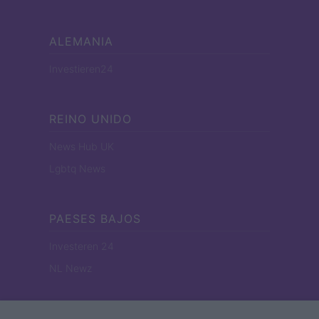
ALEMANIA
Investieren24
REINO UNIDO
News Hub UK
Lgbtq News
PAESES BAJOS
Investeren 24
NL Newz