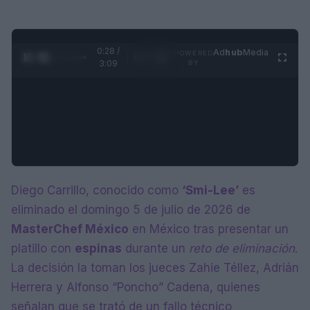
0:29 /
Ad
hub
Media
POWERED
1
/
4
3:09
BY
Diego Carrillo, conocido como
‘Smi-Lee’
es
eliminado el domingo 5 de julio de 2026 de
MasterChef México
en México tras presentar un
platillo con
espinas
durante un
reto de eliminación
.
La decisión la toman los jueces Zahie Téllez, Adrián
Herrera y Alfonso “Poncho” Cadena, quienes
señalan que se trató de un fallo técnico