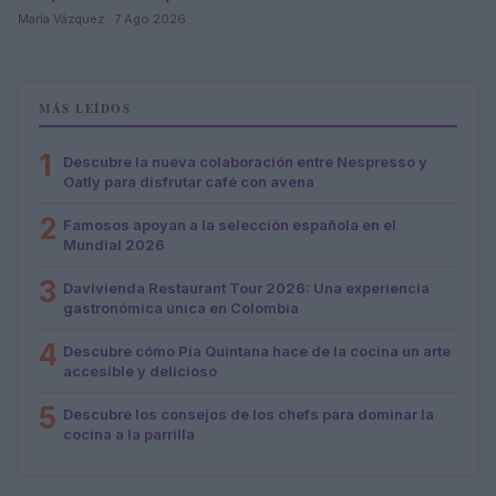
María Vázquez · 7 Ago 2026
MÁS LEÍDOS
1
Descubre la nueva colaboración entre Nespresso y
Oatly para disfrutar café con avena
2
Famosos apoyan a la selección española en el
Mundial 2026
3
Davivienda Restaurant Tour 2026: Una experiencia
gastronómica única en Colombia
4
Descubre cómo Pía Quintana hace de la cocina un arte
accesible y delicioso
5
Descubre los consejos de los chefs para dominar la
cocina a la parrilla