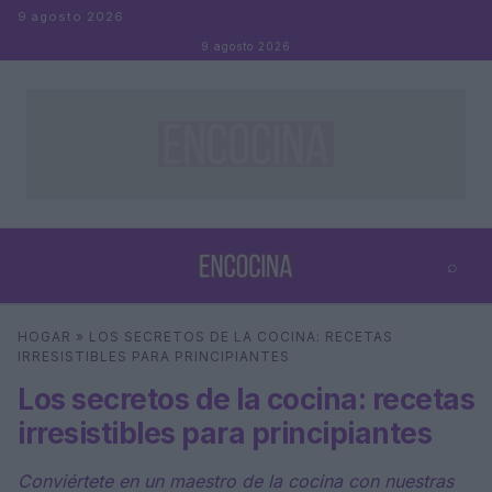
Saltar al contenido
9 agosto 2026
9 agosto 2026
⌕
×
⌕
HOGAR
»
LOS SECRETOS DE LA COCINA: RECETAS
Buscar
IRRESISTIBLES PARA PRINCIPIANTES
Los secretos de la cocina: recetas
irresistibles para principiantes
Conviértete en un maestro de la cocina con nuestras