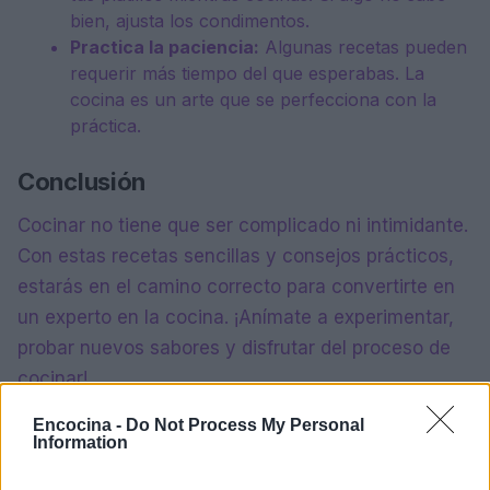
bien, ajusta los condimentos.
Practica la paciencia:
Algunas recetas pueden
requerir más tiempo del que esperabas. La
cocina es un arte que se perfecciona con la
práctica.
Conclusión
Cocinar no tiene que ser complicado ni intimidante.
Con estas recetas sencillas y consejos prácticos,
estarás en el camino correcto para convertirte en
un experto en la cocina. ¡Anímate a experimentar,
probar nuevos sabores y disfrutar del proceso de
cocinar!
Encocina -
Do Not Process My Personal
Information
AUTOR