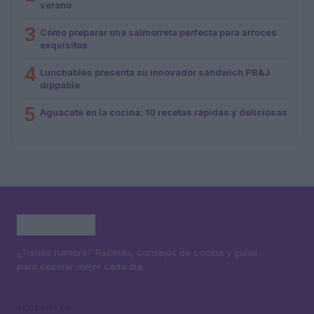
verano
3
Cómo preparar una salmorreta perfecta para arroces
exquisitos
4
Lunchables presenta su innovador sándwich PB&J
dippable
5
Aguacate en la cocina: 10 recetas rápidas y deliciosas
¿Tienes hambre? Recetas, consejos de cocina y guías
para cocinar mejor cada día.
SECCIONES