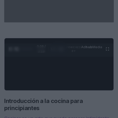
0:28 /
Ad
hub
Media
POWERED
1
/
4
3:19
BY
Introducción a la cocina para
principiantes