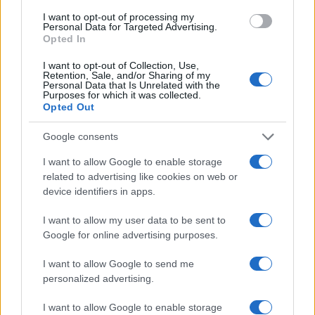
I want to opt-out of processing my
Personal Data for Targeted Advertising.
Opted In
Sigue leyendo
I want to opt-out of Collection, Use,
Retention, Sale, and/or Sharing of my
Personal Data that Is Unrelated with the
RECETAS
Purposes for which it was collected.
Opted Out
Google consents
I want to allow Google to enable storage
related to advertising like cookies on web or
device identifiers in apps.
I want to allow my user data to be sent to
Google for online advertising purposes.
I want to allow Google to send me
personalized advertising.
Plan de comidas semanal con recetas rápidas y
económicas
I want to allow Google to enable storage
Diego Romero · 5 Ago 2026