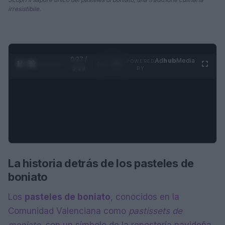
irresistibile.
0:28 /
Ad
hub
Media
POWERED
1
/
4
3:19
BY
La historia detrás de los pasteles de
boniato
Los
pasteles de boniato
, conocidos en la
Comunidad Valenciana como
pastissets de
moniato
, son un símbolo de la repostería navideña