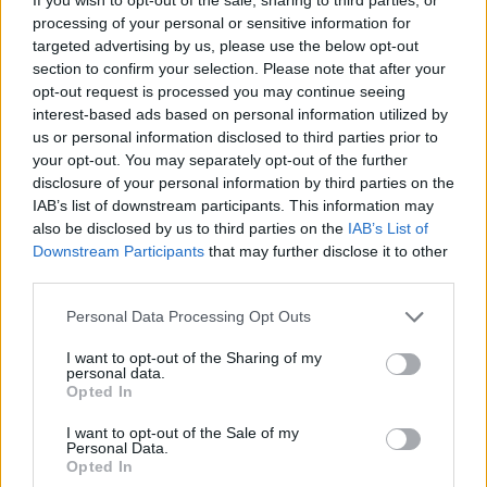
processing of your personal or sensitive information for
Sigue leyendo
targeted advertising by us, please use the below opt-out
section to confirm your selection. Please note that after your
opt-out request is processed you may continue seeing
CONSEJOS DE COCINA
interest-based ads based on personal information utilized by
us or personal information disclosed to third parties prior to
your opt-out. You may separately opt-out of the further
disclosure of your personal information by third parties on the
IAB’s list of downstream participants. This information may
also be disclosed by us to third parties on the
IAB’s List of
Downstream Participants
that may further disclose it to other
third parties.
Please note that this website/app uses one or more Google
Personal Data Processing Opt Outs
services and may gather and store information including but
not limited to your visit or usage behaviour. You may click to
I want to opt-out of the Sharing of my
personal data.
grant or deny consent to Google and its third-party tags to
Opted In
Medidas, iluminación y almacenamiento para una isla
use your data for below specified purposes in below Google
de cocina funcional
consent section.
I want to opt-out of the Sale of my
Lucía Fernández · 3 Ago 2026
Personal Data.
Opted In