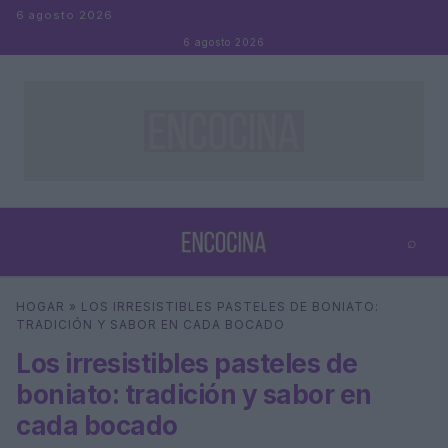
Saltar al contenido
6 agosto 2026
6 agosto 2026
⌕
×
⌕
HOGAR
»
LOS IRRESISTIBLES PASTELES DE BONIATO:
Buscar
TRADICIÓN Y SABOR EN CADA BOCADO
Los irresistibles pasteles de
boniato: tradición y sabor en
cada bocado