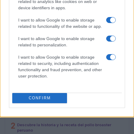
related to analytics like cookies on web or
device identifiers in apps.
I want to allow Google to enable storage
related to functionality of the website or app.
I want to allow Google to enable storage
related to personalization.
I want to allow Google to enable storage
Descubre la riqueza culinaria de Hidalgo en el festival
related to security, including authentication
Sabor a Hidalgo
functionality and fraud prevention, and other
María Vázquez · 2 Ago 2026
user protection.
MÁS LEÍDOS
CONFIRM
1
Cómo hacer madurar la granada, sigue estos consejos
2
Descubre la historia y la receta del pollo broaster
peruano