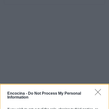
Encocina -
Do Not Process My Personal
Information
If you wish to opt-out of the sale, sharing to third parties, or