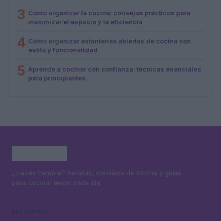
3
Cómo organizar la cocina: consejos prácticos para
maximizar el espacio y la eficiencia
4
Cómo organizar estanterías abiertas de cocina con
estilo y funcionalidad
5
Aprende a cocinar con confianza: técnicas esenciales
para principiantes
¿Tienes hambre? Recetas, consejos de cocina y guías
para cocinar mejor cada día.
SECCIONES