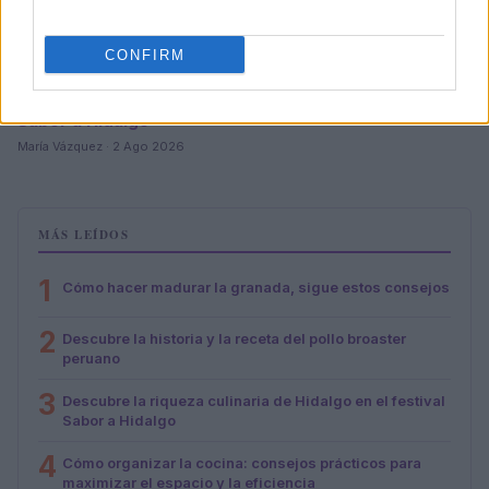
CONFIRM
Descubre la riqueza culinaria de Hidalgo en el festival
Sabor a Hidalgo
María Vázquez · 2 Ago 2026
MÁS LEÍDOS
1
Cómo hacer madurar la granada, sigue estos consejos
2
Descubre la historia y la receta del pollo broaster
peruano
3
Descubre la riqueza culinaria de Hidalgo en el festival
Sabor a Hidalgo
4
Cómo organizar la cocina: consejos prácticos para
maximizar el espacio y la eficiencia