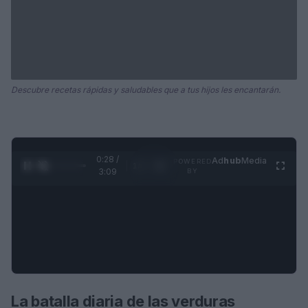
Descubre recetas rápidas y saludables que a tus hijos les encantarán.
0:28 /
Ad
hub
Media
POWERED
1
/
4
3:09
BY
La batalla diaria de las verduras