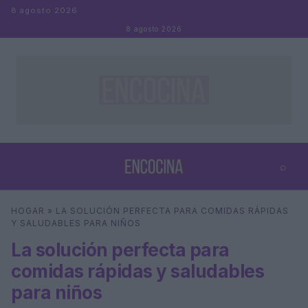
Saltar al contenido
8 agosto 2026
8 agosto 2026
⌕
×
⌕
HOGAR
»
LA SOLUCIÓN PERFECTA PARA COMIDAS RÁPIDAS
Buscar
Y SALUDABLES PARA NIÑOS
La solución perfecta para
comidas rápidas y saludables
para niños