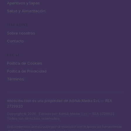
Aperitivos y tapas
Salud y Alimentación
MAGAZINE
Sobre nosotros
Contacto
LEGAL
Política de Cookies
Política de Privacidad
Términos
encocina.com es una propiedad de AdHub Media S.r.l. — REA
2729933
Copyright © 2026 · Editado por AdHub Media S.r.l. — REA 2729933
Todos los derechos reservados
Los contenidos son curados por la redacción con el apoyo de herramientas