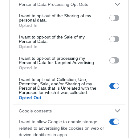
Please note that this website/app uses one or more Google
Personal Data Processing Opt Outs
services and may gather and store information including but
not limited to your visit or usage behaviour. You may click to
I want to opt-out of the Sharing of my
personal data.
grant or deny consent to Google and its third-party tags to
Opted In
use your data for below specified purposes in below Google
consent section.
I want to opt-out of the Sale of my
Personal Data.
Opted In
I want to opt-out of processing my
Personal Data for Targeted Advertising.
Opted In
Medidas, iluminación y almacenamiento para una isla
I want to opt-out of Collection, Use,
Retention, Sale, and/or Sharing of my
de cocina funcional
Personal Data that Is Unrelated with the
Purposes for which it was collected.
Lucía Fernández · 3 Ago 2026
Opted Out
CONSEJOS DE COCINA
Google consents
I want to allow Google to enable storage
related to advertising like cookies on web or
device identifiers in apps.