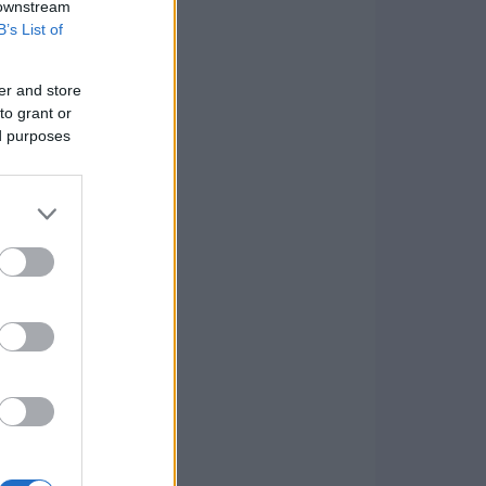
 downstream
B’s List of
er and store
to grant or
ed purposes