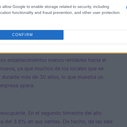
plificar el modelo de negocio de Jack in the
o allow Google to enable storage related to security, including
ra los inversores.
cation functionality and fraud prevention, and other user protection.
 de gastos
CONFIRM
ox ha delineado varias tácticas para reducir
decisión de abrir menos restaurantes en el futuro
 los establecimientos menos rentables hacia el
 nueva, ya que muchos de los locales que se
 durante más de 30 años, lo que muestra un
 empresa opera.
reocupante. En el segundo trimestre del año
da del 3.6% en sus ventas. De hecho, de las seis