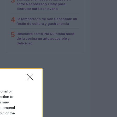
3
entre Nespresso y Oatly para
disfrutar café con avena
4
La tamborrada de San Sebastián: un
festín de cultura y gastronomía
5
Descubre cómo Pía Quintana hace
de la cocina un arte accesible y
delicioso
sonal or
ection to
ou may
 personal
out of the