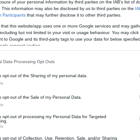
losure of your personal information by third parties on the IAB’s list of
 Jack in the Box
. This information may also be disclosed by us to third parties on the
IA
Participants
that may further disclose it to other third parties.
hacia el futuro con la presentación de su
 that this website/app uses one or more Google services and may gath
ck”. Esta iniciativa tiene como objetivo
including but not limited to your visit or usage behaviour. You may click 
 to Google and its third-party tags to use your data for below specifi
ue la cadena de comida rápida ha enfrentado
ogle consent section.
e de este plan incluye el cierre de entre 150 y
así como la posible venta de Del Taco, una
l Data Processing Opt Outs
afolio.
o opt-out of the Sharing of my personal data.
In
o opt-out of the Sale of my Personal Data.
In
to opt-out of processing my Personal Data for Targeted
ing.
In
o opt-out of Collection, Use, Retention, Sale, and/or Sharing