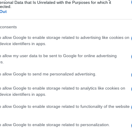
ersonal Data that Is Unrelated with the Purposes for which it
lected.
Out
consents
o allow Google to enable storage related to advertising like cookies on
evice identifiers in apps.
 freidora de aire
o allow my user data to be sent to Google for online advertising
s.
rnativa más saludable, sino que también es
so excesivo de aceite, reduces las calorías y
to allow Google to send me personalized advertising.
pieza es mucho más sencilla, ya que no tendrás
o allow Google to enable storage related to analytics like cookies on
por toda la cocina. Solo necesitas un molde que
evice identifiers in apps.
tiempo, tendrás un plato listo para disfrutar.
o allow Google to enable storage related to functionality of the website
 huevos fritos
o allow Google to enable storage related to personalization.