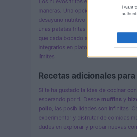
Los huevos fritos en freidora de aire s
I want t
maneras. Una opción popular es acomp
authenti
desayuno nutritivo y delicioso. Tambié
unas patatas fritas para una cena rápi
que cada bocado sea una experiencia ú
integrarlos en platos como arroz a la c
límites!
Recetas adicionales para 
Si te ha gustado la idea de cocinar co
esperando por ti. Desde
muffins
y
bi
pollo
, las posibilidades son infinitas.
experimentar y disfrutar de comidas más
dudes en explorar y probar nuevas com