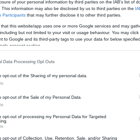
losure of your personal information by third parties on the IAB’s list of
ar los huevos fritos
. This information may also be disclosed by us to third parties on the
IA
Participants
that may further disclose it to other third parties.
se han convertido en una tendencia culinaria
 that this website/app uses one or more Google services and may gath
o innovador permite disfrutar de unos huevos
including but not limited to your visit or usage behaviour. You may click 
 to Google and its third-party tags to use your data for below specifi
ocida y una yema cremosa, sin necesidad de
ogle consent section.
 En cuestión de minutos, puedes tener un
para comenzar el día con energía.
l Data Processing Opt Outs
o opt-out of the Sharing of my personal data.
In
o opt-out of the Sale of my Personal Data.
In
to opt-out of processing my Personal Data for Targeted
ing.
In
o opt-out of Collection, Use, Retention, Sale, and/or Sharing