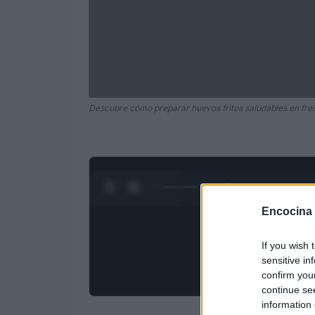
Descubre cómo preparar huevos fritos saludables en frei
0:27 / 3:09
1
/
4
Encocina
If you wish 
sensitive in
confirm you
continue se
information 