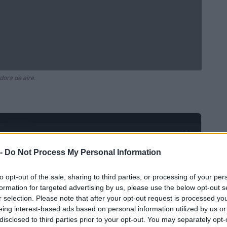
dora de aire.
Ad
hub
Media
POWERED BY
 -
Do Not Process My Personal Information
to opt-out of the sale, sharing to third parties, or processing of your per
formation for targeted advertising by us, please use the below opt-out s
r selection. Please note that after your opt-out request is processed y
eing interest-based ads based on personal information utilized by us or
disclosed to third parties prior to your opt-out. You may separately opt-