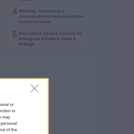
4
Medidas, iluminación y
almacenamiento para una isla de
cocina funcional
5
Descubre la riqueza culinaria de
Hidalgo en el festival Sabor a
Hidalgo
sonal or
ection to
ou may
 personal
out of the