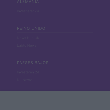
ALEMANIA
Investieren24
REINO UNIDO
News Hub UK
Lgbtq News
PAESES BAJOS
Investeren 24
NL Newz