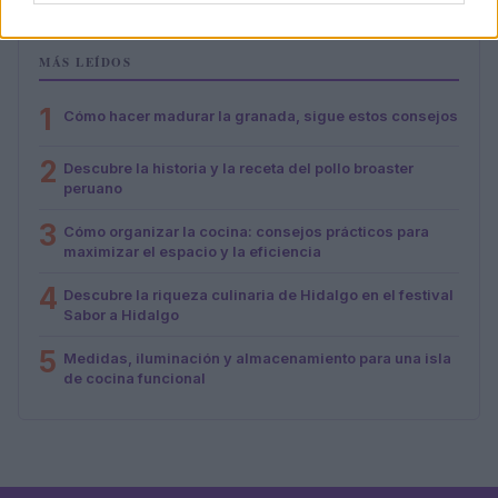
MÁS LEÍDOS
1
Cómo hacer madurar la granada, sigue estos consejos
2
Descubre la historia y la receta del pollo broaster
peruano
3
Cómo organizar la cocina: consejos prácticos para
maximizar el espacio y la eficiencia
4
Descubre la riqueza culinaria de Hidalgo en el festival
Sabor a Hidalgo
5
Medidas, iluminación y almacenamiento para una isla
de cocina funcional