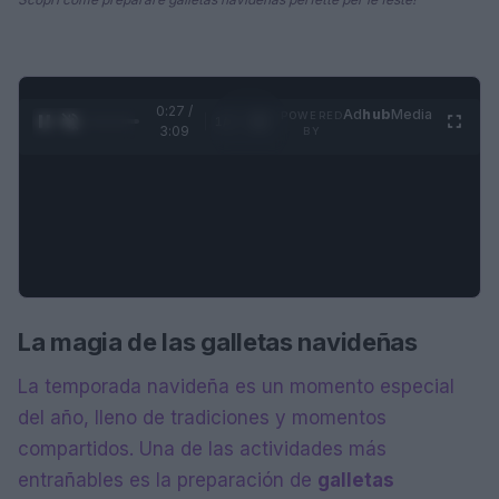
0:28 /
Ad
hub
Media
POWERED
1
/
4
3:09
BY
La magia de las galletas navideñas
La temporada navideña es un momento especial
del año, lleno de tradiciones y momentos
compartidos. Una de las actividades más
entrañables es la preparación de
galletas