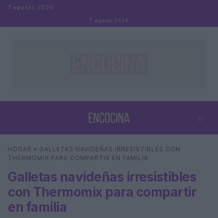
Saltar al contenido
7 agosto 2026
7 agosto 2026
⌕
×
⌕
HOGAR
»
GALLETAS NAVIDEÑAS IRRESISTIBLES CON
Buscar
THERMOMIX PARA COMPARTIR EN FAMILIA
Galletas navideñas irresistibles
con Thermomix para compartir
en familia