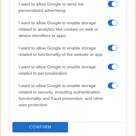
I want to allow Google to send me
Trucos de cocina tradicionales para platos deliciosos
y rápidos
personalized advertising.
Diego Romero · 3 Ago 2026
I want to allow Google to enable storage
related to analytics like cookies on web or
CONSEJOS DE COCINA
device identifiers in apps.
I want to allow Google to enable storage
related to functionality of the website or app.
I want to allow Google to enable storage
related to personalization.
I want to allow Google to enable storage
related to security, including authentication
functionality and fraud prevention, and other
user protection.
Descubre la riqueza culinaria de Hidalgo en el festival
Sabor a Hidalgo
CONFIRM
María Vázquez · 2 Ago 2026