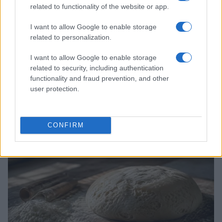
related to functionality of the website or app.
I want to allow Google to enable storage
related to personalization.
I want to allow Google to enable storage
related to security, including authentication
Receta fácil de pasta fría al pesto con pomodorini
functionality and fraud prevention, and other
para el verano
user protection.
Andrés Navarro · 6 Ago 2026
PASTAS Y PIZZAS
CONFIRM