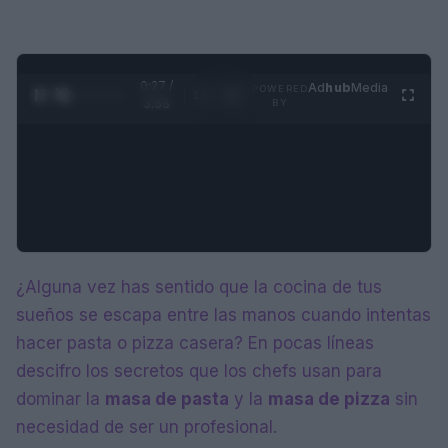
0:28 /
Ad
hub
Media
POWERED
1
/
4
3:55
BY
¿Alguna vez has sentido que la cocina de tus
sueños se escapa entre las manos cuando intentas
hacer pasta o pizza casera? En pocas líneas
descifro los secretos que los chefs usan para
dominar la
masa de pasta
y la
masa de pizza
sin
necesidad de ser un profesional.