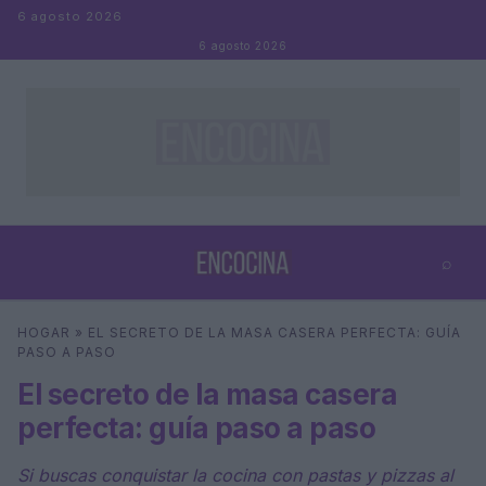
Saltar al contenido
6 agosto 2026
6 agosto 2026
⌕
×
⌕
HOGAR
»
EL SECRETO DE LA MASA CASERA PERFECTA: GUÍA
Buscar
PASO A PASO
El secreto de la masa casera
perfecta: guía paso a paso
Si buscas conquistar la cocina con pastas y pizzas al