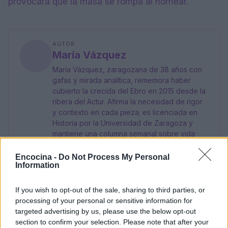
provocará que la masa se rompa al hornear.
AUTOR
María Vázquez
María Vázquez, zaragozana de 38 años con
gafas y mirada analítica, rememora haber
cubierto la crecida del Ebro en 2015 desde la
ribera del Actur. Afirma la necesidad de rigor
y contexto en cada pieza; es licenciada en
Historia por la Universidad de Zaragoza y
mantiene una columna semanal sobre vida
urbana y políticas públicas.
Encocina -
Do Not Process My Personal
Information
If you wish to opt-out of the sale, sharing to third parties, or
processing of your personal or sensitive information for
targeted advertising by us, please use the below opt-out
section to confirm your selection. Please note that after your