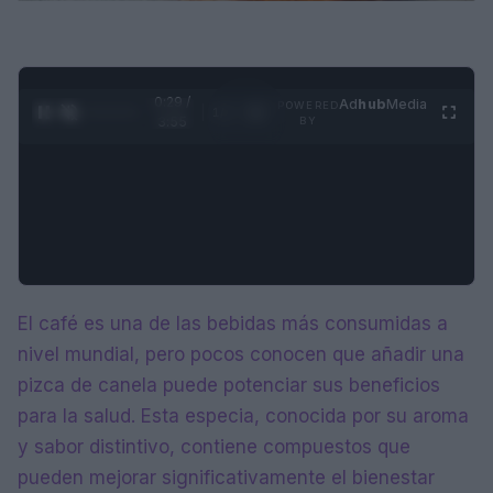
0:29 /
Ad
hub
Media
POWERED
1
/
4
3:55
BY
El café es una de las bebidas más consumidas a
nivel mundial, pero pocos conocen que añadir una
pizca de canela puede potenciar sus beneficios
para la salud. Esta especia, conocida por su aroma
y sabor distintivo, contiene compuestos que
pueden mejorar significativamente el bienestar