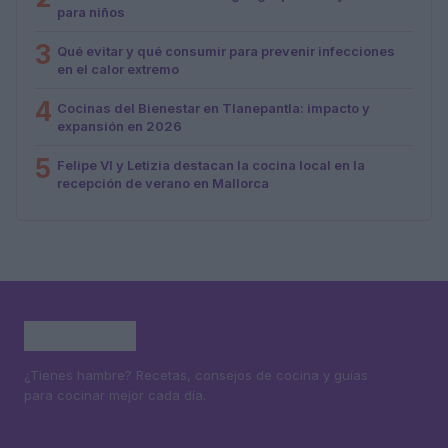
para niños
3
Qué evitar y qué consumir para prevenir infecciones
en el calor extremo
4
Cocinas del Bienestar en Tlanepantla: impacto y
expansión en 2026
5
Felipe VI y Letizia destacan la cocina local en la
recepción de verano en Mallorca
¿Tienes hambre? Recetas, consejos de cocina y guías
para cocinar mejor cada día.