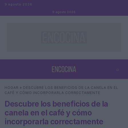
Saltar al contenido
9 agosto 2026
9 agosto 2026
⌕
×
⌕
HOGAR
»
DESCUBRE LOS BENEFICIOS DE LA CANELA EN EL
Buscar
CAFÉ Y CÓMO INCORPORARLA CORRECTAMENTE
Descubre los beneficios de la
canela en el café y cómo
incorporarla correctamente