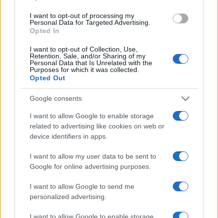
I want to opt-out of processing my
Sigue leyendo
Personal Data for Targeted Advertising.
Opted In
I want to opt-out of Collection, Use,
SALUD Y ALIMENTACIÓN
Retention, Sale, and/or Sharing of my
Personal Data that Is Unrelated with the
Purposes for which it was collected.
Opted Out
Google consents
I want to allow Google to enable storage
related to advertising like cookies on web or
device identifiers in apps.
I want to allow my user data to be sent to
Google for online advertising purposes.
Explorando las similitudes y diferencias entre la
I want to allow Google to send me
gastronomía peruana y ecuatoriana
personalized advertising.
Lucía Fernández · 6 Ago 2026
I want to allow Google to enable storage