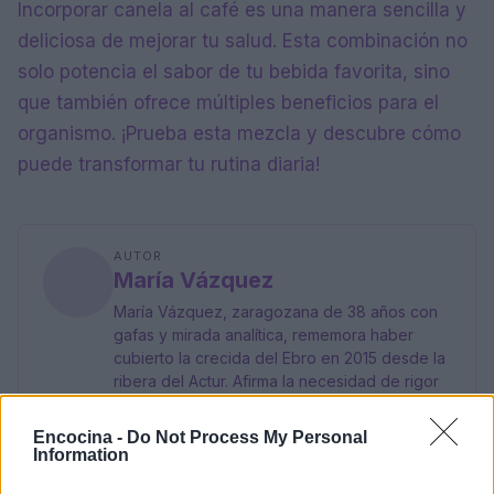
Incorporar canela al café es una manera sencilla y
deliciosa de mejorar tu salud. Esta combinación no
solo potencia el sabor de tu bebida favorita, sino
que también ofrece múltiples beneficios para el
organismo. ¡Prueba esta mezcla y descubre cómo
puede transformar tu rutina diaria!
AUTOR
María Vázquez
María Vázquez, zaragozana de 38 años con
gafas y mirada analítica, rememora haber
cubierto la crecida del Ebro en 2015 desde la
ribera del Actur. Afirma la necesidad de rigor
y contexto en cada pieza; es licenciada en
Historia por la Universidad de Zaragoza y
Encocina -
Do Not Process My Personal
mantiene una columna semanal sobre vida
Information
urbana y políticas públicas.