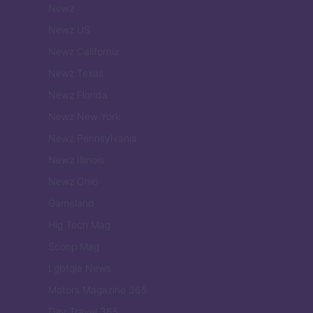
Newz
Newz US
Newz California
Newz Texas
Newz Florida
Newz New York
Newz Pennsylvania
Newz Illinois
Newz Ohio
Gameland
Hig Tech Mag
Scoop Mag
Lgbtqia News
Motors Magazine 365
Day Travel 365