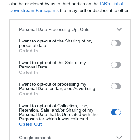
also be disclosed by us to third parties on the
IAB’s List of
urbana y políticas públicas.
Downstream Participants
that may further disclose it to other
third parties.
Please note that this website/app uses one or more Google
Personal Data Processing Opt Outs
services and may gather and store information including but
not limited to your visit or usage behaviour. You may click to
I want to opt-out of the Sharing of my
personal data.
grant or deny consent to Google and its third-party tags to
Opted In
use your data for below specified purposes in below Google
consent section.
I want to opt-out of the Sale of my
Personal Data.
Opted In
I want to opt-out of processing my
Personal Data for Targeted Advertising.
Opted In
I want to opt-out of Collection, Use,
Retention, Sale, and/or Sharing of my
Personal Data that Is Unrelated with the
Purposes for which it was collected.
Opted Out
Google consents