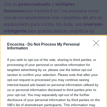
Con su
potencia
diseño
y
múltiples
funciones
esta freidora 9 en 1 se posiciona como
uno de los lanzamientos más completos del año en
equipamiento para cocina. Sin duda, una
inversión
inteligente
para quienes buscan simplificar su
vida en la cocina sin sacrificar la calidad ni el
sabor.
Encocina -
Do Not Process My Personal
Information
If you wish to opt-out of the sale, sharing to third parties, or
AUTOR
processing of your personal or sensitive information for
María Vázquez
targeted advertising by us, please use the below opt-out
section to confirm your selection. Please note that after your
María Vázquez, zaragozana de 38 años con
opt-out request is processed you may continue seeing
gafas y mirada analítica, rememora haber
interest-based ads based on personal information utilized by
cubierto la crecida del Ebro en 2015 desde la
us or personal information disclosed to third parties prior to
ribera del Actur. Afirma la necesidad de rigor
your opt-out. You may separately opt-out of the further
y contexto en cada pieza; es licenciada en
disclosure of your personal information by third parties on the
Historia por la Universidad de Zaragoza y
IAB’s list of downstream participants. This information may
mantiene una columna semanal sobre vida