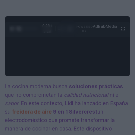
0:29 /
Ad
hub
Media
POWERED
1
/
4
3:19
BY
La cocina moderna busca
soluciones prácticas
que no comprometan la
calidad nutricional
ni el
sabor
. En este contexto, Lidl ha lanzado en España
su
freidora de aire
9 en 1 Silvercrest
un
electrodoméstico que promete transformar la
manera de cocinar en casa. Este dispositivo