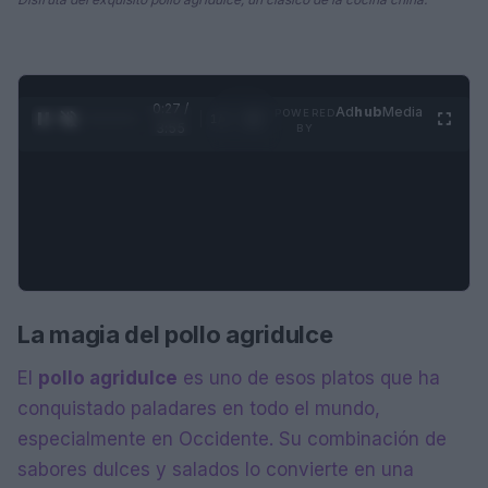
0:28 /
Ad
hub
Media
POWERED
1
/
4
3:55
BY
La magia del pollo agridulce
El
pollo agridulce
es uno de esos platos que ha
conquistado paladares en todo el mundo,
especialmente en Occidente. Su combinación de
sabores dulces y salados lo convierte en una