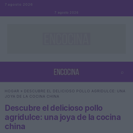
Saltar al contenido
7 agosto 2026
7 agosto 2026
⌕
×
⌕
HOGAR
»
DESCUBRE EL DELICIOSO POLLO AGRIDULCE: UNA
Buscar
JOYA DE LA COCINA CHINA
Descubre el delicioso pollo
agridulce: una joya de la cocina
china