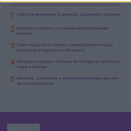
MÁS LEÍDOS
1
Cómo hacer madurar la granada, sigue estos consejos
2
Descubre la historia y la receta del pollo broaster
peruano
3
Cómo organizar la cocina: consejos prácticos para
maximizar el espacio y la eficiencia
4
Descubre la riqueza culinaria de Hidalgo en el festival
Sabor a Hidalgo
5
Medidas, iluminación y almacenamiento para una isla
de cocina funcional