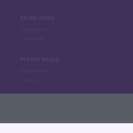
REINO UNIDO
News Hub UK
Lgbtq News
PAESES BAJOS
Investeren 24
NL Newz