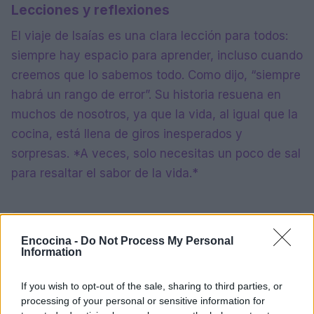
Lecciones y reflexiones
El viaje de Isaías es una clara lección para todos:
siempre hay espacio para aprender, incluso cuando
creemos que lo sabemos todo. Como dijo, “siempre
habrá un rango de error”. Su historia resuena en
muchos de nosotros, ya que la vida, al igual que la
cocina, está llena de giros inesperados y
sorpresas. *A veces, solo necesitas un poco de sal
para resaltar el sabor de la vida.*
AUTOR
Encocina -
Do Not Process My Personal
staff
Information
If you wish to opt-out of the sale, sharing to third parties, or
processing of your personal or sensitive information for