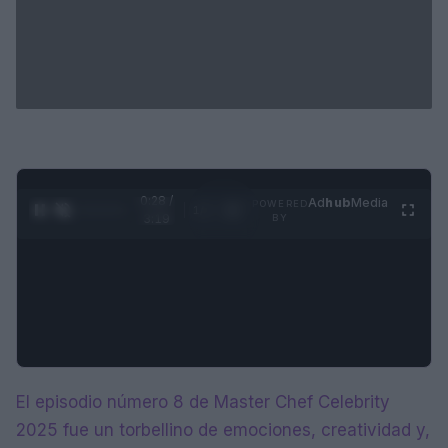
0:28 /
Ad
hub
Media
POWERED
1
/
4
3:19
BY
El episodio número 8 de Master Chef Celebrity
2025 fue un torbellino de emociones, creatividad y,