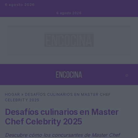
Saltar al contenido
6 agosto 2026
6 agosto 2026
⌕
×
⌕
HOGAR
»
DESAFÍOS CULINARIOS EN MASTER CHEF
Buscar
CELEBRITY 2025
Desafíos culinarios en Master
Chef Celebrity 2025
Descubre cómo los concursantes de Master Chef