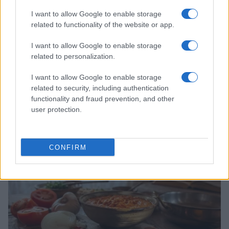
I want to allow Google to enable storage
related to functionality of the website or app.
I want to allow Google to enable storage
related to personalization.
I want to allow Google to enable storage
related to security, including authentication
functionality and fraud prevention, and other
user protection.
Aguacate en la cocina: 10 recetas rápidas y deliciosas
Lucía Fernández · 4 Ago 2026
CONFIRM
RECETAS