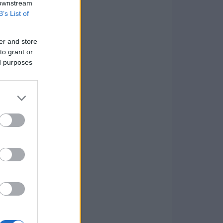
 downstream
B’s List of
er and store
to grant or
ed purposes