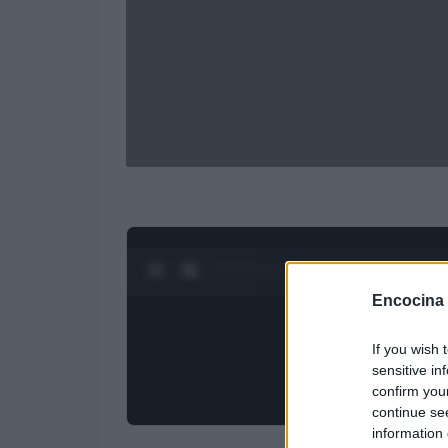
0:27 / 3:19
1
/
4
Encocina
If you wish 
sensitive in
confirm you
continue se
information 