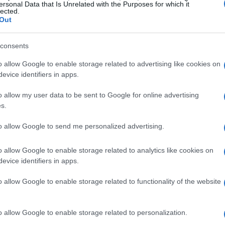
ersonal Data that Is Unrelated with the Purposes for which it
lected.
Out
consents
o allow Google to enable storage related to advertising like cookies on
evice identifiers in apps.
harlotte de frambuesa
o allow my user data to be sent to Google for online advertising
s.
borada con
frambuesas
, mousse suave y
to allow Google to send me personalized advertising.
a quienes buscan un postre ligero y atractivo.
ta es que se prepara en frío, lo que la convierte
o allow Google to enable storage related to analytics like cookies on
sión especial, desde celebraciones familiares
evice identifiers in apps.
resentación es espectacular: unas frambuesas
o allow Google to enable storage related to functionality of the website
e de hojas verdes la hacen aún más apetitosa.
o allow Google to enable storage related to personalization.