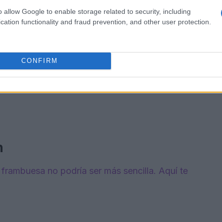
o allow Google to enable storage related to security, including
lotte de frambuesa, necesitarás los siguientes
cation functionality and fraud prevention, and other user protection.
CONFIRM
n
 frambuesa no podría ser más sencilla. Aquí te