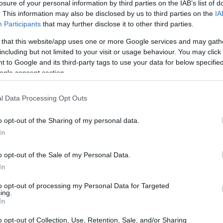
losure of your personal information by third parties on the IAB’s list of
. This information may also be disclosed by us to third parties on the
IA
Participants
that may further disclose it to other third parties.
 solo conquista por su apariencia, sino también
 that this website/app uses one or more Google services and may gath
ue su origen no está del todo claro, se dice que
including but not limited to your visit or usage behaviour. You may click 
 to Google and its third-party tags to use your data for below specifi
la atribuyen a un chef inglés que la creó en
ogle consent section.
 los años, ha mantenido su popularidad gracias a
aptarla a diferentes sabores.
l Data Processing Opt Outs
o opt-out of the Sharing of my personal data.
In
o opt-out of the Sale of my Personal Data.
In
to opt-out of processing my Personal Data for Targeted
ing.
In
o opt-out of Collection, Use, Retention, Sale, and/or Sharing