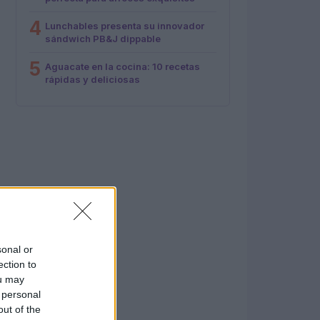
4
Lunchables presenta su innovador
sándwich PB&J dippable
5
Aguacate en la cocina: 10 recetas
rápidas y deliciosas
sonal or
ection to
ou may
 personal
out of the