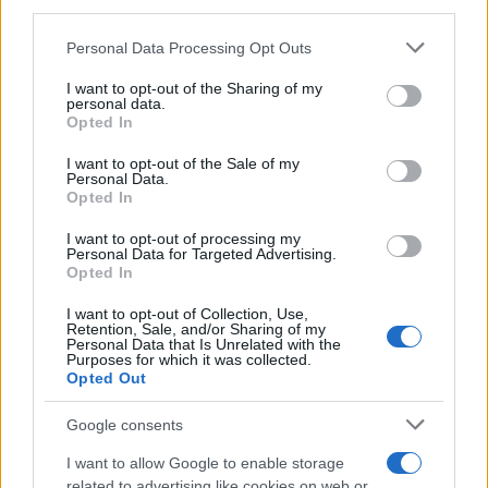
third parties.
Please note that this website/app uses one or more Google
Personal Data Processing Opt Outs
services and may gather and store information including but
not limited to your visit or usage behaviour. You may click to
I want to opt-out of the Sharing of my
personal data.
grant or deny consent to Google and its third-party tags to
Opted In
use your data for below specified purposes in below Google
consent section.
I want to opt-out of the Sale of my
Personal Data.
Opted In
I want to opt-out of processing my
Personal Data for Targeted Advertising.
Opted In
I want to opt-out of Collection, Use,
Retention, Sale, and/or Sharing of my
Personal Data that Is Unrelated with the
Purposes for which it was collected.
Opted Out
Google consents
I want to allow Google to enable storage
Sigue leyendo
related to advertising like cookies on web or