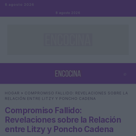
Saltar al contenido
8 agosto 2026
8 agosto 2026
⌕
×
⌕
HOGAR
»
COMPROMISO FALLIDO: REVELACIONES SOBRE LA
Buscar
RELACIÓN ENTRE LITZY Y PONCHO CADENA
Compromiso Fallido:
Revelaciones sobre la Relación
entre Litzy y Poncho Cadena