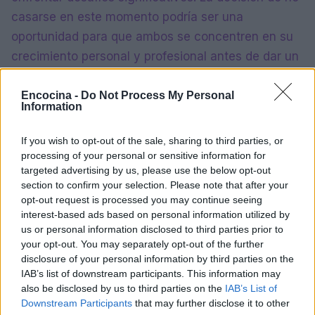
casarse en este momento podría ser una
oportunidad para que ambos se concentren en su
crecimiento personal y profesional antes de dar un
paso tan importante como el matrimonio.
Encocina -
Do Not Process My Personal
Information
AUTOR
If you wish to opt-out of the sale, sharing to third parties, or
Edoardo Vitali
processing of your personal or sensitive information for
Edoardo Vitali coordinó la cobertura de la
targeted advertising by us, please use the below opt-out
remodelación del mercado de pescado de
section to confirm your selection. Please note that after your
Palermo, manteniendo la línea editorial sobre
opt-out request is processed you may continue seeing
transparencia fiscal. Jefe de redacción de
interest-based ads based on personal information utilized by
economía, aporta un enfoque pragmático y
us or personal information disclosed to third parties prior to
un detalle personal: aún conserva cuadernos
your opt-out. You may separately opt-out of the further
de las reuniones en la Sala delle Lapidi.
disclosure of your personal information by third parties on the
IAB’s list of downstream participants. This information may
also be disclosed by us to third parties on the
IAB’s List of
Downstream Participants
that may further disclose it to other