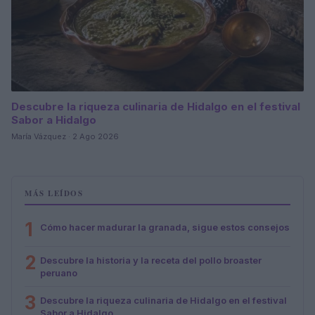
Descubre la riqueza culinaria de Hidalgo en el festival
Sabor a Hidalgo
María Vázquez · 2 Ago 2026
MÁS LEÍDOS
1
Cómo hacer madurar la granada, sigue estos consejos
2
Descubre la historia y la receta del pollo broaster
peruano
3
Descubre la riqueza culinaria de Hidalgo en el festival
Sabor a Hidalgo