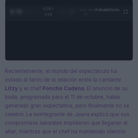
0:29 /
Ad
hub
Media
POWERED
1
/
4
3:09
BY
Recientemente, el mundo del espectáculo ha
estado al tanto de la relación entre la cantante
Litzy
y el chef
Poncho Cadena
. El anuncio de su
boda, programada para el 11 de octubre, había
generado gran expectativa, pero finalmente no se
celebró. La exintegrante de
Jeans
explicó que sus
compromisos laborales impidieron que llegaran al
altar, mientras que el chef ha mantenido silencio