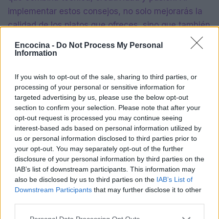
implementar estos consejos, no solo mejorarás la
calidad de los platos que ofreces, sino que también
crearás experiencias memorables para tus
Encocina -
Do Not Process My Personal
comensales. Recuerda que en la cocina, cada
Information
detalle cuenta y cada plato tiene el potencial de
If you wish to opt-out of the sale, sharing to third parties, or
contar una historia única.
processing of your personal or sensitive information for
targeted advertising by us, please use the below opt-out
section to confirm your selection. Please note that after your
opt-out request is processed you may continue seeing
AUTOR
interest-based ads based on personal information utilized by
staff
us or personal information disclosed to third parties prior to
your opt-out. You may separately opt-out of the further
disclosure of your personal information by third parties on the
IAB’s list of downstream participants. This information may
also be disclosed by us to third parties on the
IAB’s List of
Downstream Participants
that may further disclose it to other
third parties.
Please note that this website/app uses one or more Google