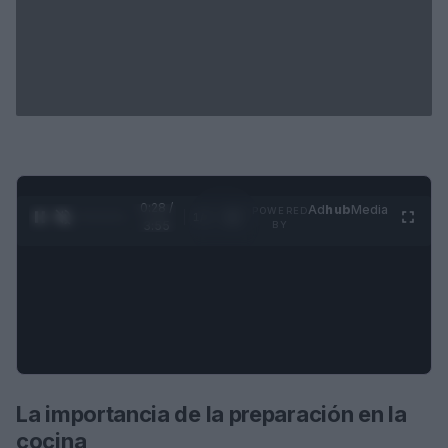
0:29 /
Ad
hub
Media
POWERED
1
/
4
3:55
BY
La importancia de la preparación en la
cocina