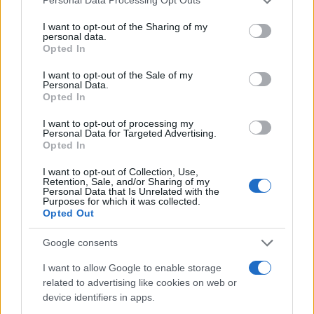
Personal Data Processing Opt Outs
services and may gather and store information including but
not limited to your visit or usage behaviour. You may click to
I want to opt-out of the Sharing of my
personal data.
grant or deny consent to Google and its third-party tags to
Opted In
use your data for below specified purposes in below Google
consent section.
I want to opt-out of the Sale of my
Personal Data.
Opted In
I want to opt-out of processing my
Personal Data for Targeted Advertising.
Opted In
I want to opt-out of Collection, Use,
Retention, Sale, and/or Sharing of my
Personal Data that Is Unrelated with the
Purposes for which it was collected.
Opted Out
Sigue leyendo
Google consents
I want to allow Google to enable storage
SALUD Y ALIMENTACIÓN
related to advertising like cookies on web or
device identifiers in apps.