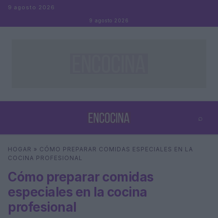
Saltar al contenido
9 agosto 2026
9 agosto 2026
⌕
×
⌕
HOGAR
»
CÓMO PREPARAR COMIDAS ESPECIALES EN LA
Buscar
COCINA PROFESIONAL
Cómo preparar comidas
especiales en la cocina
profesional