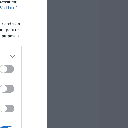
 downstream
B’s List of
er and store
to grant or
ed purposes