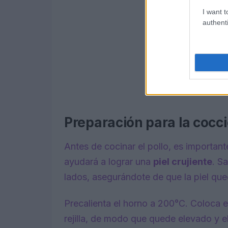
I want t
authenti
Preparación para la cocc
Antes de cocinar el pollo, es important
ayudará a lograr una
piel crujiente
. S
lados, asegurándote de que la piel que
Precalienta el horno a 200°C. Coloca e
rejilla, de modo que quede elevado y el 