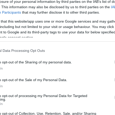
losure of your personal information by third parties on the IAB’s list of
. This information may also be disclosed by us to third parties on the
IA
Participants
that may further disclose it to other third parties.
 that this website/app uses one or more Google services and may gath
including but not limited to your visit or usage behaviour. You may click 
 to Google and its third-party tags to use your data for below specifi
ogle consent section.
l Data Processing Opt Outs
o opt-out of the Sharing of my personal data.
In
alles esenciales para lograr un pollo asado con
de la preparación del marinado hasta la
o opt-out of the Sale of my Personal Data.
 para obtener resultados profesionales en tu
In
to opt-out of processing my Personal Data for Targeted
ing.
In
sabor
o opt-out of Collection, Use, Retention, Sale, and/or Sharing