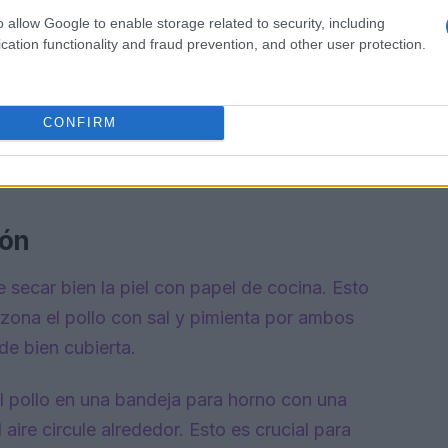
o allow Google to enable storage related to security, including
cation functionality and fraud prevention, and other user protection.
CONFIRM
ión
e secar bien la piel con papel de cocina. Esto
azona el pollo con sal y pimienta por ambos
de bien cubierta.
l pollo en una bandeja para horno con una
aire circule alrededor. Esto es crucial para