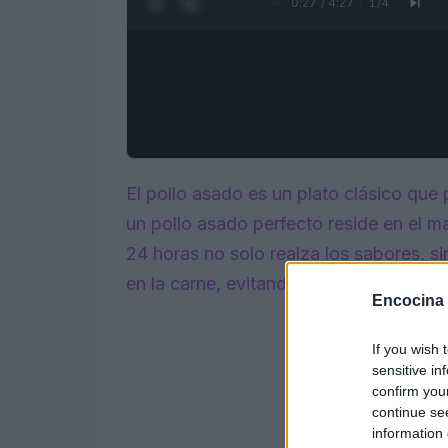
0:28 / 4:27
1
/
4
El pollo asado es un plato clásico que 
un pollo asado perfecto reside en el 
24 horas no solo realza los sabores, 
en la carne, evitando que se seque dur
Encocina
If you wish 
sensitive in
confirm you
continue se
information 