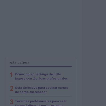
MÁS LEÍDOS
1
Cómo lograr pechuga de pollo
jugosa con técnicas profesionales
2
Guía definitiva para cocinar carnes
de cerdo sin resecar
3
Técnicas profesionales para asar
carnes latinas como un experto