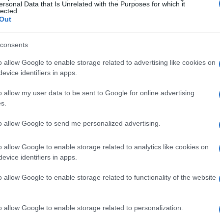
ersonal Data that Is Unrelated with the Purposes for which it
dir sabor y humedad al pollo. Un marinado de
lected.
Out
tren profundamente en la carne. Utiliza una
e limón
ajo
romero
y
sal
para un marinado
consents
o allow Google to enable storage related to advertising like cookies on
evice identifiers in apps.
rande y añade el pollo, asegurándote de que
o allow my user data to be sent to Google for online advertising
n una bolsa de plástico grande o en un recipiente
s.
 Esto permitirá que los sabores se integren
to allow Google to send me personalized advertising.
nde.
o allow Google to enable storage related to analytics like cookies on
evice identifiers in apps.
o allow Google to enable storage related to functionality of the website
o allow Google to enable storage related to personalization.