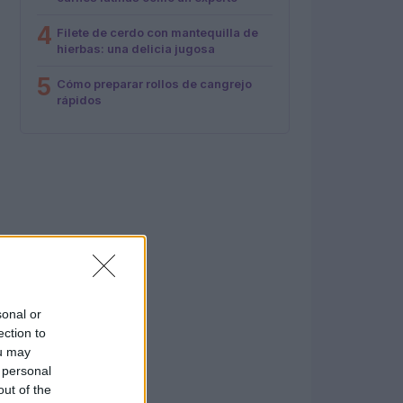
4
Filete de cerdo con mantequilla de
hierbas: una delicia jugosa
5
Cómo preparar rollos de cangrejo
rápidos
sonal or
ection to
ou may
 personal
out of the