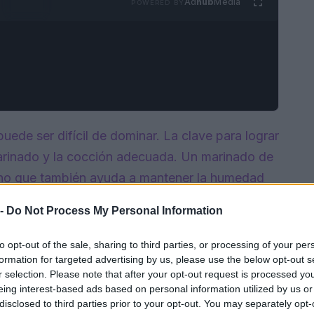
Ad
hub
Media
POWERED BY
puede ser difícil de dominar. La clave para lograr
marinado y la cocción adecuada. Un marinado de
sino que también ayuda a mantener la humedad
ante la cocción.
 -
Do Not Process My Personal Information
to opt-out of the sale, sharing to third parties, or processing of your per
formation for targeted advertising by us, please use the below opt-out s
r selection. Please note that after your opt-out request is processed y
eing interest-based ads based on personal information utilized by us or
disclosed to third parties prior to your opt-out. You may separately opt-